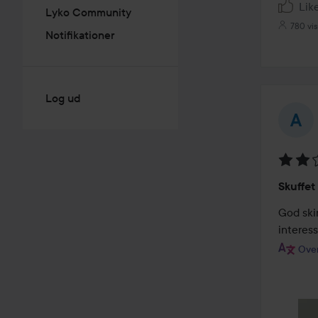
Lik
Lyko Community
780 vi
Notifikationer
Log ud
Bedøm
Skuffet
2
ud
God ski
af
interes
5
Over