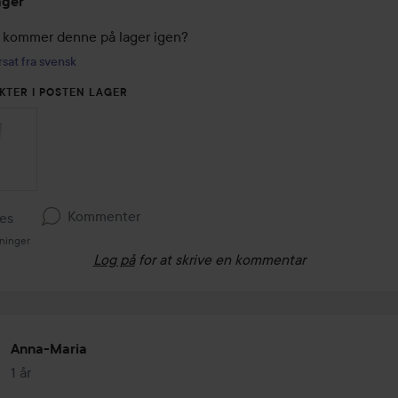
ager
 kommer denne på lager igen?
sat fra svensk
KTER I POSTEN LAGER
Kommenter
kes
sninger
Log på
for at skrive en kommentar
Anna-Maria
1 år
Posten blev oprettet 1 år