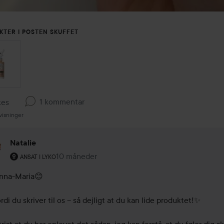
KTER I POSTEN SKUFFET
1 kommentar
kes
visninger
Natalie
Brugerens rolle: Ansat i Lyko.
10 måneder
Kommentaren lades 10 måneder
ANSAT I LYKO
nna-Maria😊

rdi du skriver til os – så dejligt at du kan lide produktet!✨
