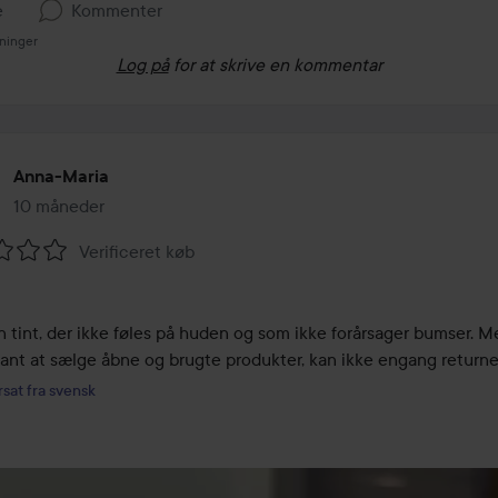
e
Kommenter
sninger
Log på
for at skrive en kommentar
Anna-Maria
10 måneder
Posten blev oprettet 10 måneder
Verificeret køb
melse:
n tint, der ikke føles på huden og som ikke forårsager bumser. M
sant at sælge åbne og brugte produkter, kan ikke engang return
sat fra svensk