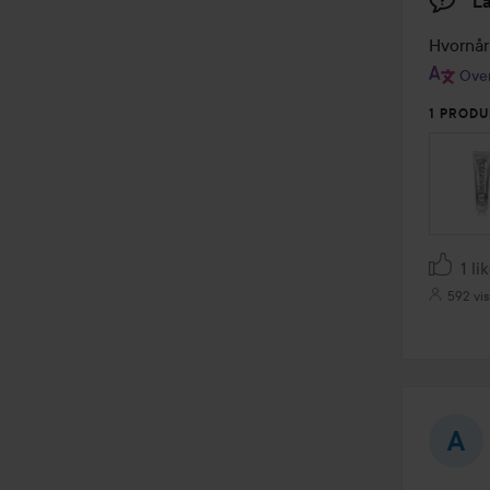
L
Hvornår
Over
1 PRODU
1 li
592 vi