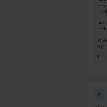
Hvor t
men s
handle
Under
med d
Ønske
L