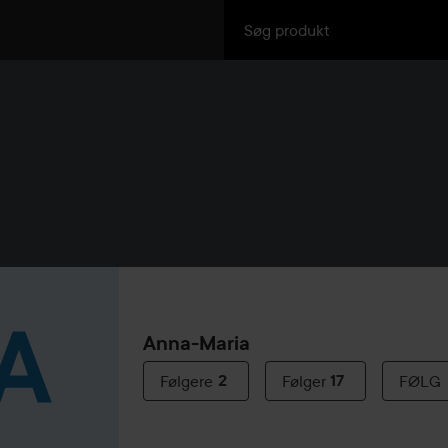
Anna-Maria
Følgere
2
Følger
17
FØLG