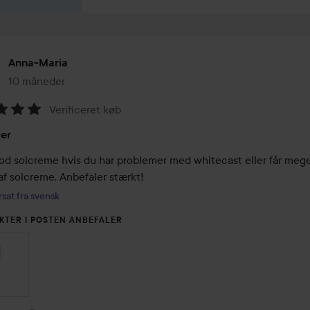
Anna-Maria
10 måneder
Posten blev oprettet 10 måneder
Verificeret køb
melse:
er
od solcreme hvis du har problemer med whitecast eller får meget
af solcreme. Anbefaler stærkt!
sat fra svensk
KTER I POSTEN ANBEFALER