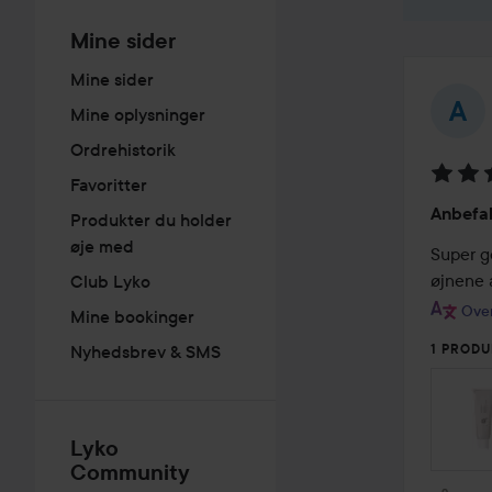
Mine sider
Mine sider
Mine oplysninger
Ordrehistorik
Favoritter
Bedøm
Anbefal
Produkter du holder
5
øje med
ud
Super g
af
øjnene 
Club Lyko
5
Over
Mine bookinger
Nyhedsbrev & SMS
1 PRODU
Lyko
Community