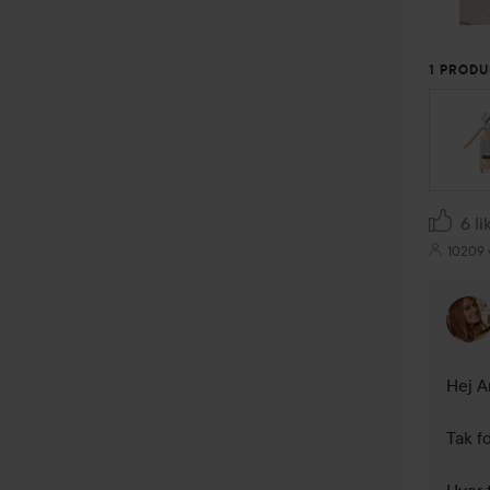
1 PRODU
6 li
10209 
Hej A
Tak fo