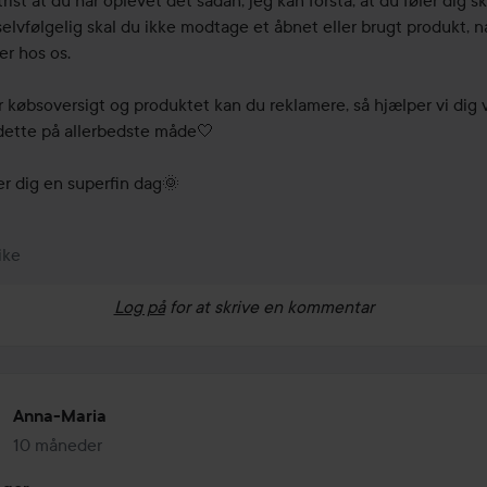
rist at du har oplevet det sådan, jeg kan forstå, at du føler dig sku
elvfølgelig skal du ikke modtage et åbnet eller brugt produkt, nå
r hos os. 

 købsoversigt og produktet kan du reklamere, så hjælper vi dig v
ette på allerbedste måde🤍

r dig en superfin dag🌞
ike
Log på
for at skrive en kommentar
Anna-Maria
10 måneder
Posten blev oprettet 10 måneder