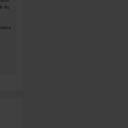
ffet, 
r du 
idere 