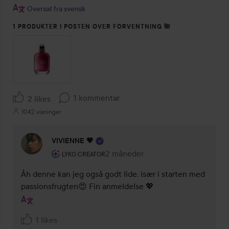
Oversat fra svensk
1 PRODUKTER I POSTEN OVER FORVENTNING 🌺
1 kommentar
2 likes
1042 visninger
VIVIENNE 🖤
Brugerens rolle: Lyko Creator.
2 måneder
Kommentaren lades 2 måneder
LYKO CREATOR
Åh denne kan jeg også godt lide, især i starten med 
passionsfrugten😍 Fin anmeldelse 💖
1 likes