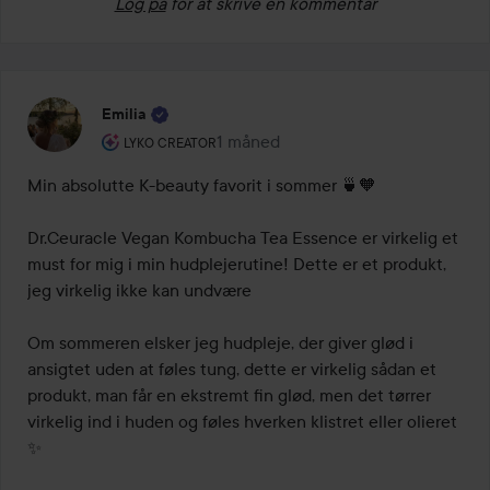
Log på
for at skrive en kommentar
Emilia
Brugerens rolle: Lyko Creator.
1 måned
Posten blev oprettet 1 måned
LYKO CREATOR
Min absolutte K-beauty favorit i sommer 🍵🧡

Dr.Ceuracle Vegan Kombucha Tea Essence er virkelig et 
must for mig i min hudplejerutine! Dette er et produkt, 
jeg virkelig ikke kan undvære

Om sommeren elsker jeg hudpleje, der giver glød i 
ansigtet uden at føles tung, dette er virkelig sådan et 
produkt, man får en ekstremt fin glød, men det tørrer 
virkelig ind i huden og føles hverken klistret eller olieret 
✨
