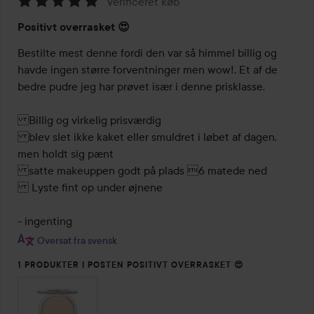
Verificeret køb
Bedømmelse:
Positivt overrasket 😍
5
ud
Bestilte mest denne fordi den var så himmel billig og 
af
havde ingen større forventninger men wow!. Et af de 
5
bedre pudre jeg har prøvet især i denne prisklasse. 

Billig og virkelig prisværdig 

blev slet ikke kaket eller smuldret i løbet af dagen, 
men holdt sig pænt 

satte makeuppen godt på plads 6 matede ned 

 Lyste fint op under øjnene 

Oversat fra svensk
1 PRODUKTER I POSTEN POSITIVT OVERRASKET 😍