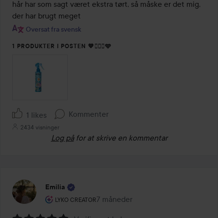
hår har som sagt været ekstra tørt, så måske er det mig, 
der har brugt meget
Oversat fra svensk
1 PRODUKTER I POSTEN 💙💇🏽‍♀️🩵
Kommenter
1 likes
2434 visninger
Log på
for at skrive en kommentar
Emilia
Brugerens rolle: Lyko Creator.
7 måneder
Posten blev oprettet 7 måneder
LYKO CREATOR