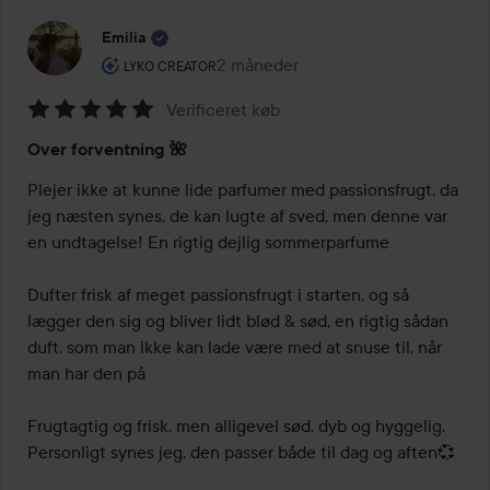
Emilia
Brugerens rolle: Lyko Creator.
2 måneder
Posten blev oprettet 2 måneder
LYKO CREATOR
Verificeret køb
Bedømmelse:
Over forventning 🌺
5
ud
Plejer ikke at kunne lide parfumer med passionsfrugt, da 
af
jeg næsten synes, de kan lugte af sved, men denne var 
5
en undtagelse! En rigtig dejlig sommerparfume

Dufter frisk af meget passionsfrugt i starten, og så 
lægger den sig og bliver lidt blød & sød, en rigtig sådan 
duft, som man ikke kan lade være med at snuse til, når 
man har den på

Frugtagtig og frisk, men alligevel sød, dyb og hyggelig. 
Personligt synes jeg, den passer både til dag og aften💞
