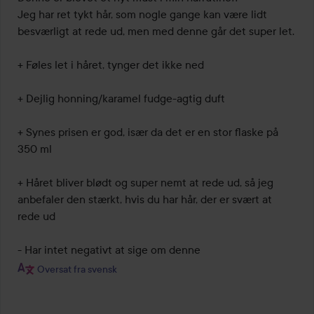
af
Jeg har ret tykt hår, som nogle gange kan være lidt 
5
besværligt at rede ud, men med denne går det super let.

+ Føles let i håret, tynger det ikke ned

+ Dejlig honning/karamel fudge-agtig duft

+ Synes prisen er god, især da det er en stor flaske på 
350 ml

+ Håret bliver blødt og super nemt at rede ud, så jeg 
anbefaler den stærkt, hvis du har hår, der er svært at 
rede ud

- Har intet negativt at sige om denne
Oversat fra svensk