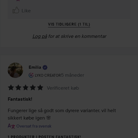
Like
VIS TIDLIGERE (1 TIL)
Log på
for at skrive en kommentar
Emilia
Brugerens rolle: Lyko Creator.
5 måneder
Posten blev oprettet 5 måneder
LYKO CREATOR
Verificeret køb
Bedømmelse:
Fantastisk!
5
ud
Fungerer lige så godt som dyrere varianter, vil helt 
af
sikkert købe igen 🌸
5
Oversat fra svensk
1 PRODUKTER I POSTEN FANTASTISK!