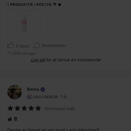
1 PRODUKTER I POSTEN 🌴 🥥
Kommenter
5 likes
3353 visninger
Log på
for at skrive en kommentar
Emilia
Brugerens rolle: Lyko Creator.
1 år
Posten blev oprettet 1 år
LYKO CREATOR
Verificeret køb
Bedømmelse:
🍯 🥛
5
ud
Denne er blevet et nyt must i min hårrutine!!
