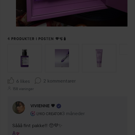
4 PRODUKTER I POSTEN 💜🫧🧴
SPRING OVER SEKTIONEN
2 kommentarer
6 likes
158 visninger
VIVIENNE 🖤
Brugerens rolle: Lyko Creator.
3 måneder
Kommentaren lades 3 måneder
LYKO CREATOR
Sååå fint pakke!! 🥺💜✨