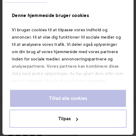
Denne hjemmeside bruger cookies
1 PRODUKTER I POSTEN 🍯 🥛
Vi bruger cookies til at tilpasse vores indhold og
annoncer, til at vise dig funktioner til sociale medier og
til at analysere vores trafik. Vi deler også oplysninger
om din brug af vores hjemmeside med vores partnere
inden for sociale medier, annonceringspartnere og
analysepartnere. Vores partnere kan kombinere disse
Kommenter
11 likes
data med andre oplysninger, du har givet dem, eller som
8704 visninger
de har indsamlet fra din brug af deres tjenester.
Log på
for at skrive en kommentar
Tillad alle cookies
Emilia
Tilpas
Brugerens rolle: Lyko Creator.
1 år
Posten blev oprettet 1 år
LYKO CREATOR
Verificeret køb