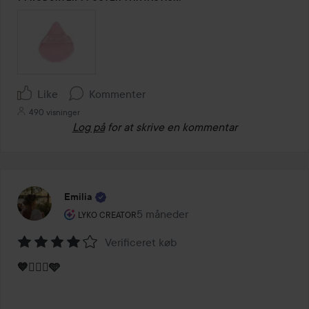
Like
Kommenter
490 visninger
Log på
for at skrive en kommentar
Emilia
Brugerens rolle: Lyko Creator.
5 måneder
Posten blev oprettet 5 måneder
LYKO CREATOR
Verificeret køb
Bedømmelse:
💙💇🏽‍♀️🩵
4
ud
af