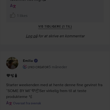
1 likes
VIS TIDLIGERE (1 TIL)
Log på
for at skrive en kommentar
Emilia
Brugerens rolle: Lyko Creator.
5 måneder
Posten blev oprettet 5 måneder
LYKO CREATOR
💜🫧🧴
Starter weekenden med at hente denne fine gevinst fra 
”SOME BY MI”💜📦Ser virkelig frem til at teste 
produkterne 🫧
Oversat fra svensk