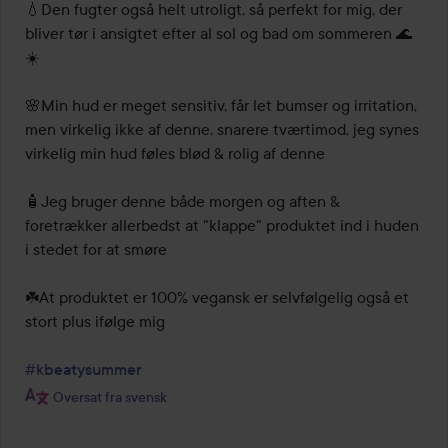
💧Den fugter også helt utroligt, så perfekt for mig, der 
bliver tør i ansigtet efter al sol og bad om sommeren 🌊
☀️

🌸Min hud er meget sensitiv, får let bumser og irritation, 
men virkelig ikke af denne, snarere tværtimod, jeg synes 
virkelig min hud føles blød & rolig af denne

🧴Jeg bruger denne både morgen og aften & 
foretrækker allerbedst at "klappe" produktet ind i huden 
i stedet for at smøre

☘️At produktet er 100% vegansk er selvfølgelig også et 
stort plus ifølge mig

#kbeatysummer
Oversat fra svensk