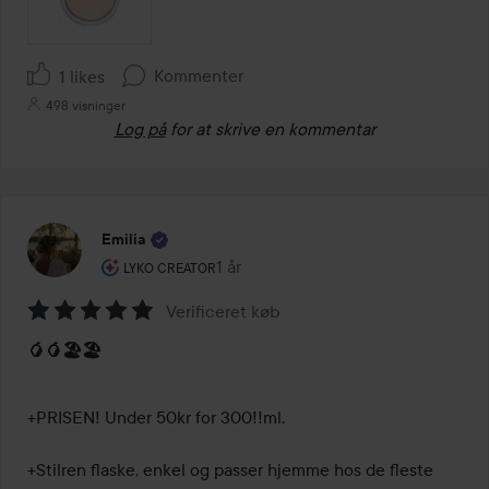
Kommenter
1 likes
498 visninger
Log på
for at skrive en kommentar
Emilia
Brugerens rolle: Lyko Creator.
1 år
Posten blev oprettet 1 år
LYKO CREATOR
Verificeret køb
Bedømmelse:
🥭🥭🏖️🏖️
5
ud
af
+PRISEN! Under 50kr for 300!!ml.

5
+Stilren flaske, enkel og passer hjemme hos de fleste
