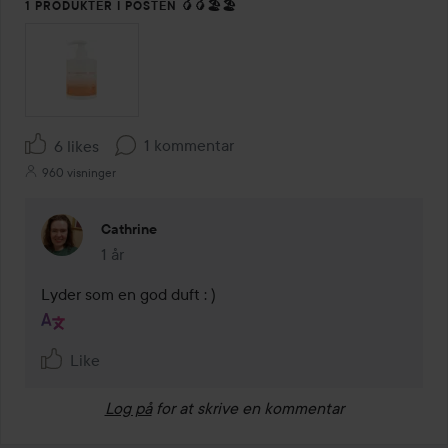
1 PRODUKTER I POSTEN 🥭🥭🏖️🏖️
1 kommentar
6 likes
960 visninger
Cathrine
1 år
Kommentaren lades 1 år
Lyder som en god duft : )
Like
Log på
for at skrive en kommentar