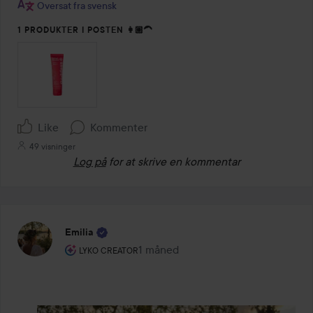
Oversat fra svensk
1 PRODUKTER I POSTEN 👩🏼‍🦱
Like
Kommenter
49 visninger
Log på
for at skrive en kommentar
Emilia
Brugerens rolle: Lyko Creator.
1 måned
Posten blev oprettet 1 måned
LYKO CREATOR