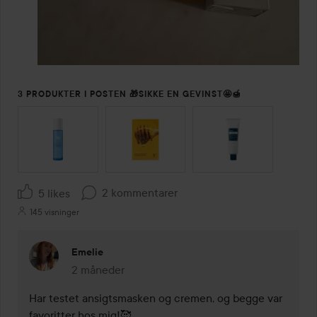
3 PRODUKTER I POSTEN 🎁SIKKE EN GEVINST🤩🍯
SPRING OVER SEKTIONEN
2 kommentarer
5 likes
145 visninger
Emelie
2 måneder
Kommentaren lades 2 måneder
Har testet ansigtsmasken og cremen, og begge var 
favoritter hos mig!🥰