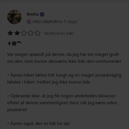
Emilia
Brugerens rolle: Lyko Creator.
for 5 dage
Posten blev oprettet for 5 dage
LYKO CREATOR
Verificeret køb
Bedømmelse:
👩🏼‍🦱
2
ud
Var meget spændt på denne, da jeg har set meget godt 
af
om den, men kunne desværre ikke lide den overhovedet

5
• Synes håret føltes lidt tungt og en meget produktagtig 
følelse i håret, hvilket jeg ikke kunne lide

• Oplevede ikke, at jeg fik nogen anderledes blowout-
effekt af denne sammenlignet med, når jeg kører uden 
produktet

• Synes også, den er lidt for dyr