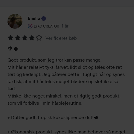
Emilia
Brugerens rolle: Lyko Creator.
1 år
Posten blev oprettet 1 år
LYKO CREATOR
Verificeret køb
Bedømmelse:
🌴 🥥
4
ud
Godt produkt, som jeg tror kan passe mange.

af
Mit hår er relativt tykt, farvet, lidt slidt og føles ofte ret 
5
tørt og kedeligt. Jeg påfører dette i fugtigt hår og synes 
faktisk, at mit hår føles meget blødere og slet ikke så 
tørt.

Måske ikke noget mirakel, men et rigtig godt produkt, 
som vil forblive i min hårplejerutine.

+ Dufter godt, tropisk kokoslignende duft🥥

+ Økonomisk produkt, synes ikke man behøver så meget, 