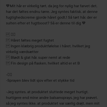
5
💙Mit hår er virkelig tørt, da jeg for nylig har farvet det, 
har det føltes endnu tørre. Jeg syntes faktisk, at denne 
fugtighedscreme gjorde håret godt.! Så tørt hår, der er 
sulten efter et fugtboost? Så er denne til dig 💙

 👇🏼

 Håret føltes meget fugtet 

 Ingen klæbrig produktfølelse i håret, hvilket jeg 
virkelig værdsætter 

 Blødt & glat hår, super nemt at rede 

 Fin design på flasken, hvilket altid er et  B

-👇🏼

-Sprayen blev lidt sjov efter et stykke tid 

-Jeg syntes, at produktet sluttede meget hurtigt, 
hurtigere end mine andre balsamsprays, jeg har prøvet, 
så jeg syntes ikke, at produktet var særlig drøjt, men mit 