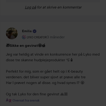
Log på
for at skrive en kommentar
Emilia
Brugerens rolle: Lyko Creator.
3 måneder
Posten blev oprettet 3 måneder
LYKO CREATOR
🎁Sikke en gevinst🤩🍯
Jeg var heldig at vinde en konkurrence her på Lyko med 
disse tre skønne hudplejeprodukter 🫧🧴

Perfekt for mig, som er gået helt op i K-beauty 
verdenen, det bliver super sjovt at prøve alle tre

Har I prøvet nogen af disse, og hvad synes I? 🤩

Og tak Lyko for den fine gevinst 🙏🏼
Oversat fra svensk