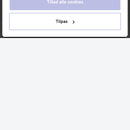
Tillad alle cookies
Tilpas
Nyheder og tilbud
Følg os
Kundeservice
Information
Mere at udforske