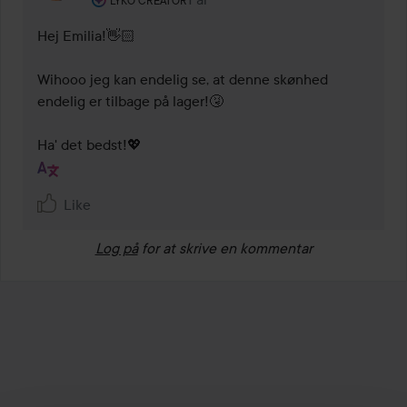
Kommentaren lades 1 år
LYKO CREATOR
Hej Emilia!👋🏻

Wihooo jeg kan endelig se, at denne skønhed 
endelig er tilbage på lager!🤧

Ha' det bedst!💖
Like
Log på
for at skrive en kommentar