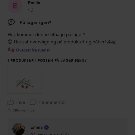
Emilia
1 år
Posten blev oprettet 1 år
På lager igen?
Hej, kommer denne tilbage på lager? 

😄 Har sat overvågning på produktet og håber! 🙏🏼
Oversat fra svensk
1 PRODUKTER I POSTEN PÅ LAGER IGEN?
Like
1 kommentar
6186 visninger
Emma
Brugerens rolle: Lyko Creator.
1 år