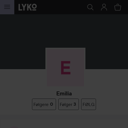
GÅ TIL INDHOLD
Emilia
Følgere
0
Følger
3
FØLG