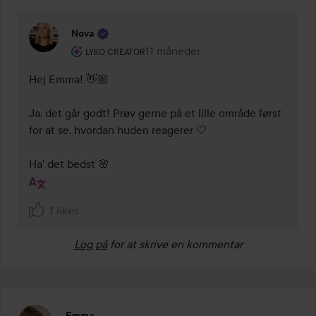
Nova
Brugerens rolle: Lyko Creator.
11 måneder
Kommentaren lades 11 måneder
LYKO CREATOR
Hej Emma! 👋🏼

Ja, det går godt! Prøv gerne på et lille område først 
for at se, hvordan huden reagerer 🤍

Ha' det bedst 🌸
1 likes
Log på
for at skrive en kommentar
Emma