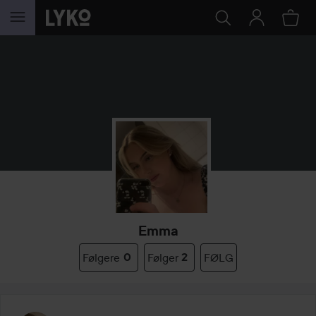
GÅ TIL INDHOLD
Emma
Følgere
0
Følger
2
FØLG