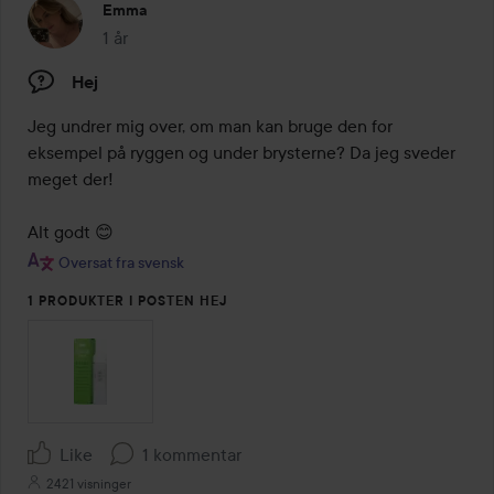
Emma
1 år
Posten blev oprettet 1 år
Hej
Jeg undrer mig over, om man kan bruge den for 
eksempel på ryggen og under brysterne? Da jeg sveder 
meget der! 

Alt godt 😊
Oversat fra svensk
1 PRODUKTER I POSTEN HEJ
Like
1 kommentar
2421 visninger