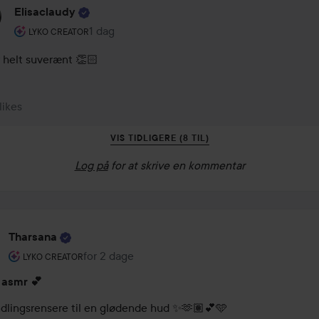
Elisaclaudy
Brugerens rolle: Lyko Creator.
1 dag
Kommentaren lades 1 dag
LYKO CREATOR
 helt suverænt 👏🏻
 likes
VIS TIDLIGERE (8 TIL)
Log på
for at skrive en kommentar
Tharsana
Brugerens rolle: Lyko Creator.
for 2 dage
Posten blev oprettet for 2 dage
LYKO CREATOR
asmr 💕
dlingsrensere til en glødende hud ✨🫶🏽💕🩵
