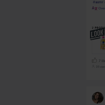
#asmr
Over
2 PRODU
SPRIN
7 li
311 vis