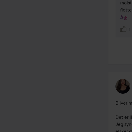
moist
flotte
1
Bliver m
Det er i
Jeg syne
elsker d