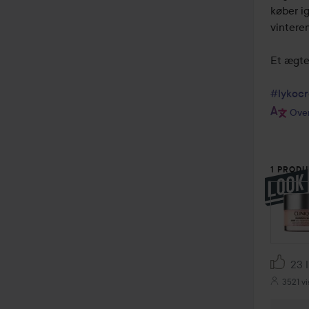
køber ig
vintere
Et ægte 
#lykocr
Over
1 PRODU
23 l
3521 vi