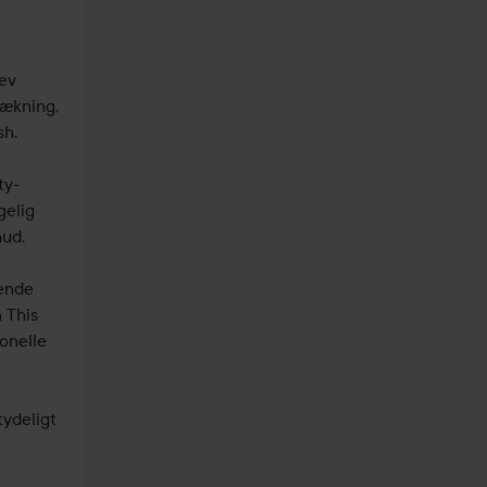
ev 
ækning, 
h.

ty-
elig 
ud.

ende 
This 
onelle 
ydeligt 