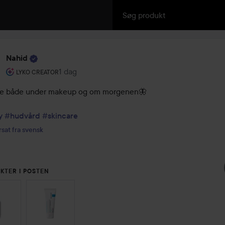
Nahid
Brugerens rolle: Lyko Creator.
1 dag
Posten blev oprettet 1 dag
LYKO CREATOR
e både under makeup og om morgenen🦋

y
#hudvård
#skincare
sat fra svensk
KTER I POSTEN
G OVER SEKTIONEN