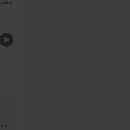
#glow
ted 