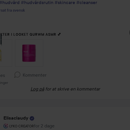
#hudvård
#hudvårdsrutin
#skincare
#cleanser
sat fra svensk
KTER I LOOKET GURWM ASMR 💕
G OVER SEKTIONEN
Kommenter
kes
ninger
Log på
for at skrive en kommentar
Elisaclaudy
Brugerens rolle: Lyko Creator.
for 2 dage
Posten blev oprettet for 2 dage
LYKO CREATOR