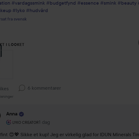
ation
#vardagssmink
#budgetfynd
#essence
#smink
#beauty
keup
#lyko
#hudvård
sat fra svensk
KT I LOOKET
6 kommentarer
likes
isninger
Anna
Brugerens rolle: Lyko Creator.
1 dag
Kommentaren lades 1 dag
LYKO CREATOR
fint 😍💖 Sikke et kup! Jeg er virkelig glad for IDUN Minerals Tin