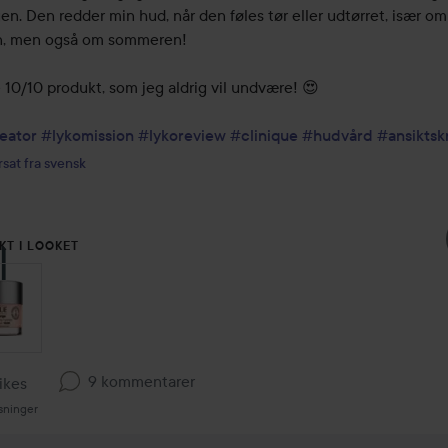
en. Den redder min hud, når den føles tør eller udtørret, især om 
n, men også om sommeren!

10/10 produkt, som jeg aldrig vil undvære! 😍

eator
#lykomission
#lykoreview
#clinique
#hudvård
#ansikts
sat fra svensk
KT I LOOKET
9 kommentarer
ikes
sninger