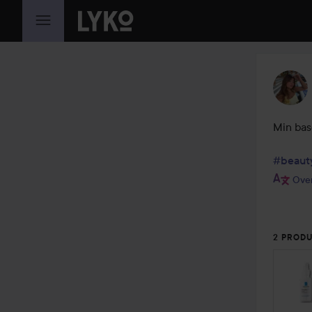
GÅ TIL INDHOLD
Min bas
#beaut
Over
2 PRODU
SPRIN