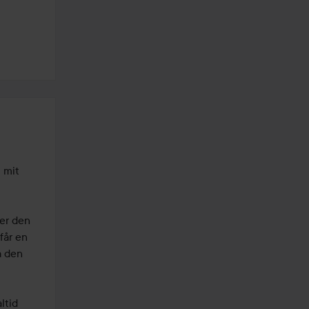
 mit 
er den 
år en 
 den 
tid 