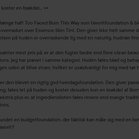
 koster en brøkdel… 👀

 længe haft Too Faced Born This Way som favoritfoundation & bl
t overrasket over Essence Skin Tint. Den giver ikke helt samme d
elsen på huden er overraskende lig med en naturlig, hudnær finis
sætter mest pris på, er at den fugter bedre end flere clean beau
ions, jeg har prøvet i samme kategori. Huden føles blød og behag
en uden at blive stram, hvilket er usædvanligt for mig med tør h
 er den blevet en rigtig god hverdagsfoundation. Den giver pass
ng, føles let på huden og koster desuden kun en brøkdel af Born 
ekstra plus er, at ingredienslisten føles renere end mange traditi
ons.

fundet en budgetfoundation, der faktisk kan måle sig med en bet
avorit?
