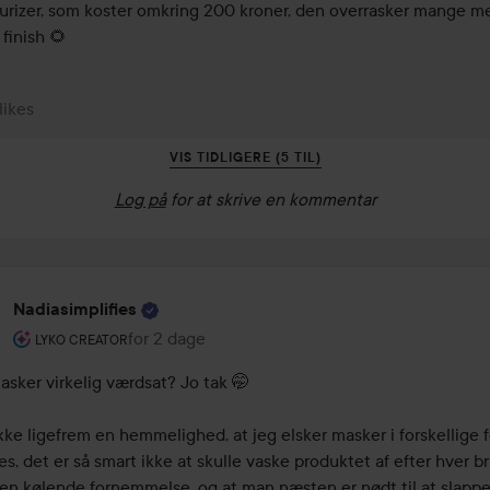
urizer, som koster omkring 200 kroner, den overrasker mange me
 finish 🌻
 likes
VIS TIDLIGERE (5 TIL)
Log på
for at skrive en kommentar
Nadiasimplifies
Brugerens rolle: Lyko Creator.
for 2 dage
Posten blev oprettet for 2 dage
LYKO CREATOR
asker virkelig værdsat? Jo tak 🤭

kke ligefrem en hemmelighed, at jeg elsker masker i forskellige f
s, det er så smart ikke at skulle vaske produktet af efter hver bru
en kølende fornemmelse, og at man næsten er nødt til at slappe a