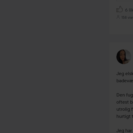
6 li
158 vis
Jeg elsk
badevær
Den fugt
oftest b
utrolig 
hurtigt 
Jeg har