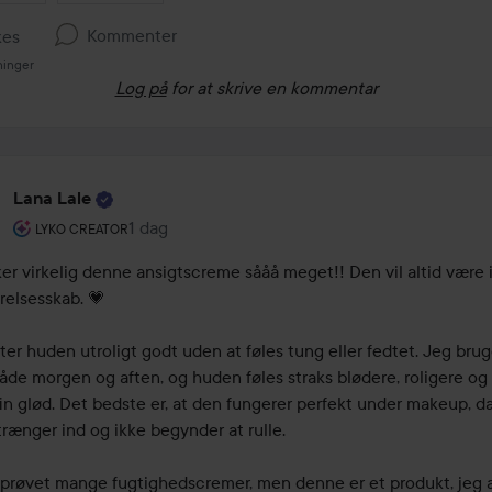
Kommenter
kes
ninger
Log på
for at skrive en kommentar
Lana Lale
Brugerens rolle: Lyko Creator.
1 dag
Posten blev oprettet 1 dag
LYKO CREATOR
er virkelig denne ansigtscreme sååå meget!! Den vil altid være i
elsesskab. 💗

er huden utroligt godt uden at føles tung eller fedtet. Jeg brug
åde morgen og aften, og huden føles straks blødere, roligere og f
fin glød. Det bedste er, at den fungerer perfekt under makeup, da
trænger ind og ikke begynder at rulle.

 prøvet mange fugtighedscremer, men denne er et produkt, jeg al