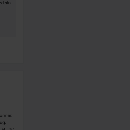
d sin 
ormer.

g, 
f i 20 