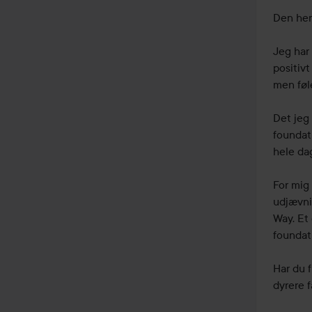
Den her
Jeg har
positiv
men føl
Det jeg 
foundat
hele dag
For mig
udjævni
Way. Et 
foundati
Har du 
dyrere f