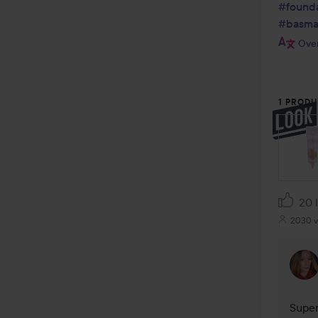
#found
#basma
Over
1 PRODU
20 
2030 v
Super