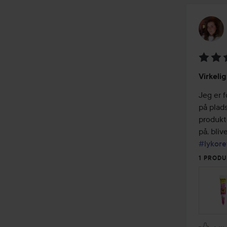
Bedøm
Virkelig
5
ud
Jeg er f
af
på plads
5
produkt
#lykore
1 PRODU