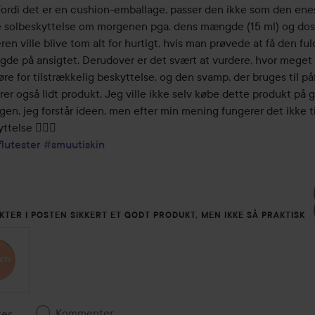
ordi det er en cushion-emballage, passer den ikke som den enes
 solbeskyttelse om morgenen pga. dens mængde (15 ml) og dose
en ville blive tom alt for hurtigt, hvis man prøvede at få den fuld
de på ansigtet. Derudover er det svært at vurdere, hvor meget
øre for tilstrækkelig beskyttelse, og den svamp, der bruges til påf
er også lidt produkt. Jeg ville ikke selv købe dette produkt på g
en, jeg forstår ideen, men efter min mening fungerer det ikke til
flutester
#smuutiskin
KTER I POSTEN SIKKERT ET GODT PRODUKT, MEN IKKE SÅ PRAKTISK
Kommenter
kes