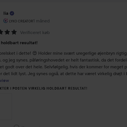
Iia
Brugerens rolle: Lyko Creator.
1 måned
Posten blev oprettet 1 måned
LYKO CREATOR
Verificeret køb
melse:
 holdbart resultat!
orelsket i dette! 😍 Holder mine svært uregerlige øjenbryn rigtig
, og jeg synes, påføringshovedet er helt fantastisk, da det fordele
et godt over det hele. Selvfølgelig, hvis der kommer for meget p
view
KTER I POSTEN VIRKELIG HOLDBART RESULTAT!