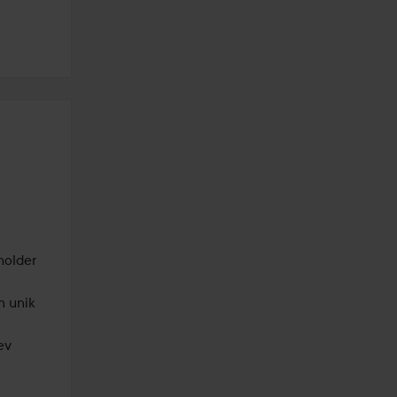
Jeg har fået denne nye Smuuti Skin fra Lyko til test! 🍑 INCI-listen indeholder 
 unik 
v 