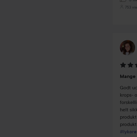
753 vis
Bedøm
Mange 
4
ud
Godt udv
af
krops- o
5
forskel
helt sik
produkte
#lykore