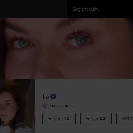
Iia
LYKO CREATOR
Følgere
12
Følger
83
FØL