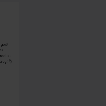
 godt 
r 
rodukt 
på, bliver det lidt lyst. Jeg synes også, at dette har været virkelig drøjt i brug! 👌 