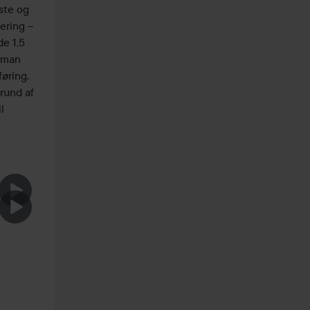
te og 
ring – 
e 1,5 
 man 
øring, 
rund af 
 