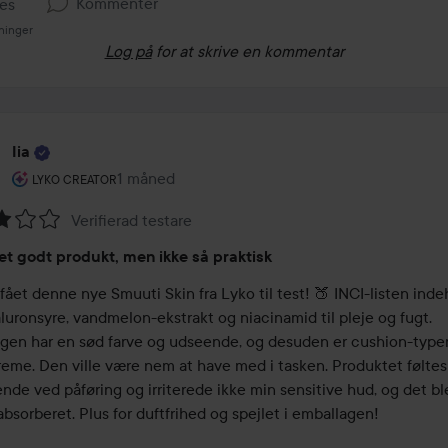
Kommenter
kes
ninger
Log på
for at skrive en kommentar
Iia
Brugerens rolle: Lyko Creator.
1 måned
Posten blev oprettet 1 måned
LYKO CREATOR
Verifierad testare
melse:
 et godt produkt, men ikke så praktisk
aluronsyre, vandmelon-ekstrakt og niacinamid til pleje og fugt. 
gen har en sød farve og udseende, og desuden er cushion-typen
reme. Den ville være nem at have med i tasken. Produktet føltes 
nde ved påføring og irriterede ikke min sensitive hud, og det ble
absorberet. Plus for duftfrihed og spejlet i emballagen!
