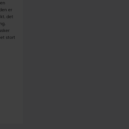
en 
den er 
t, det 
g, 
sker 
t stort 