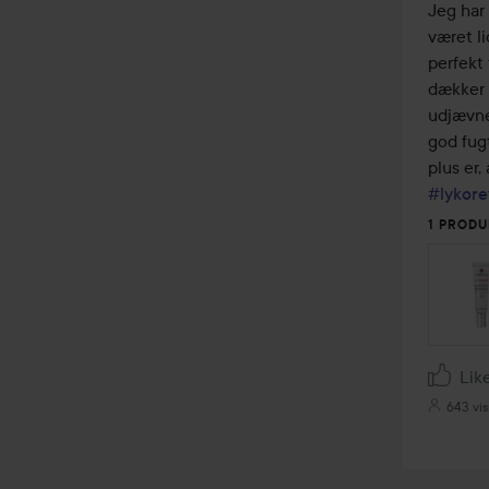
ud
Jeg har 
af
været li
5
perfekt 
dækker 
udjævne
god fugt
#lykore
1 PRODU
Lik
643 vi