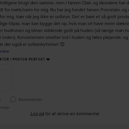
tidligere brugt den samme, men i farven Clair, og desværre har d
dt for mørk/varm for mig. Nu har jeg fundet farven Porcelain, og 
for mig, især når jeg ikke er solbrun. Det er bare et så godt produk
lige tilpas, man kan bygge det op, hvis man vil have mere dæknin
r hudtonen og bliver siddende godt på huden (så længe man hu
 inden). Konsistensen smelter ind i huden og føles plejende, og e
view
KTER I POSTEN PERFEKT ❤️
e
Kommenter
sninger
Log på
for at skrive en kommentar