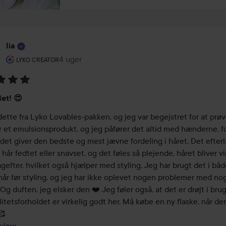
Iia
Brugerens rolle: Lyko Creator.
4 uger
Posten blev oprettet 4 uger
LYKO CREATOR
melse:
det! 😍
dette fra Lyko Lovables-pakken, og jeg var begejstret for at prøv
 et emulsionsprodukt, og jeg påfører det altid med hænderne, for
t det giver den bedste og mest jævne fordeling i håret. Det efterl
 hår fedtet eller snavset, og det føles så plejende, håret bliver vir
gefter, hvilket også hjælper med styling. Jeg har brugt det i båd
hår før styling, og jeg har ikke oplevet nogen problemer med nog
Og duften, jeg elsker den ❤️ Jeg føler også, at det er drøjt i brug,
litetsforholdet er virkelig godt her. Må købe en ny flaske, når de
view