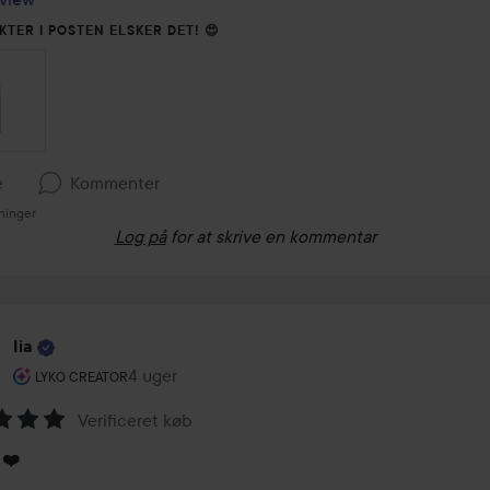
KTER I POSTEN ELSKER DET! 😍
e
Kommenter
ninger
Log på
for at skrive en kommentar
Iia
Brugerens rolle: Lyko Creator.
4 uger
Posten blev oprettet 4 uger
LYKO CREATOR
Verificeret køb
melse:
 ❤️