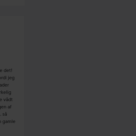
e det! 
di jeg 
ader 
kelig 
e vådt 
en af 
 så 
n gamle 