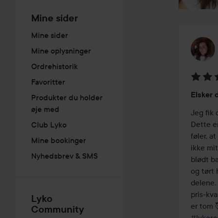
Mine sider
Mine sider
Mine oplysninger
Ordrehistorik
Favoritter
Bedøm
Elsker 
Produkter du holder
5
øje med
ud
Jeg fik 
af
Dette er
Club Lyko
5
føler, a
Mine bookinger
ikke mit
Nyhedsbrev & SMS
blødt ba
og tørt 
delene. 
pris-kva
Lyko
Community
#lykore