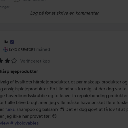
ninger
Log på
for at skrive en kommentar
Iia
Brugerens rolle: Lyko Creator.
1 måned
Posten blev oprettet 1 måned
LYKO CREATOR
Verificeret køb
melse:
hårplejeprodukter
alg af kvalitets hårplejeprodukter, et par makeup-produkter og l
g ansigtsplejeprodukter. En lille minus fra mig, at der dog var to 
lige hovedbundsskrubbe og to leave-in repair/bonding produkter. 
kert alle blive brugt, men jeg ville måske have ønsket flere forskel
r, 
f.eks
. shampoo og balsam? 🧐 Det er dog sjovt at få lov til at 
view
#lykolovables