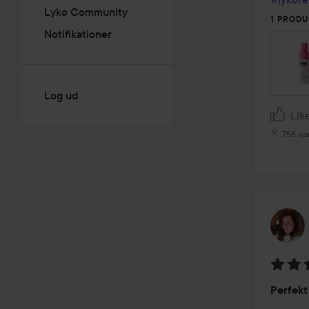
Lyko Community
1 PRODU
Notifikationer
Log ud
Lik
756 vis
Bedøm
Perfekt
5