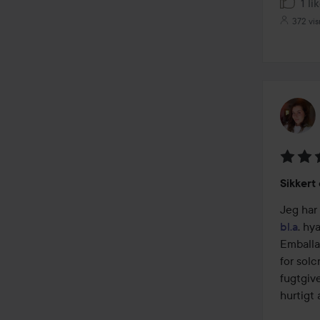
1 li
372 vis
Bedøm
Sikkert
3
ud
af
bl.a
. hy
5
Emballa
for solc
fugtgive
hurtigt 