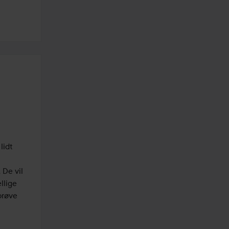
idt 
De vil 
lige 
prøve 