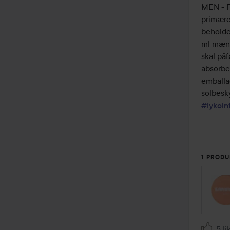
MEN - F
primære
beholder
ml mæng
skal påf
absorber
emballag
#lykoin
1 PRODU
5 li