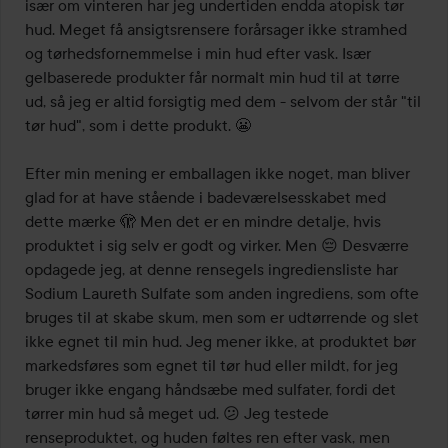
især om vinteren har jeg undertiden endda atopisk tør 
hud. Meget få ansigtsrensere forårsager ikke stramhed 
og tørhedsfornemmelse i min hud efter vask. Især 
gelbaserede produkter får normalt min hud til at tørre 
ud, så jeg er altid forsigtig med dem - selvom der står "til 
tør hud", som i dette produkt. 😬

Efter min mening er emballagen ikke noget, man bliver 
glad for at have stående i badeværelsesskabet med 
dette mærke 🫣 Men det er en mindre detalje, hvis 
produktet i sig selv er godt og virker. Men 😔 Desværre 
opdagede jeg, at denne rensegels ingrediensliste har 
Sodium Laureth Sulfate som anden ingrediens, som ofte 
bruges til at skabe skum, men som er udtørrende og slet 
ikke egnet til min hud. Jeg mener ikke, at produktet bør 
markedsføres som egnet til tør hud eller mildt, for jeg 
bruger ikke engang håndsæbe med sulfater, fordi det 
tørrer min hud så meget ud. 😕 Jeg testede 
renseproduktet, og huden føltes ren efter vask, men 