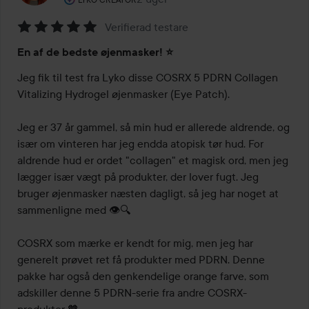
Verifierad testare
Bedømmelse:
En af de bedste øjenmasker! ⭐️
5
ud
Jeg fik til test fra Lyko disse COSRX 5 PDRN Collagen 
af
Vitalizing Hydrogel øjenmasker (Eye Patch).

5
Jeg er 37 år gammel, så min hud er allerede aldrende, og 
især om vinteren har jeg endda atopisk tør hud. For 
aldrende hud er ordet "collagen" et magisk ord, men jeg 
lægger især vægt på produkter, der lover fugt. Jeg 
bruger øjenmasker næsten dagligt, så jeg har noget at 
sammenligne med 👁️🔍

COSRX som mærke er kendt for mig, men jeg har 
generelt prøvet ret få produkter med PDRN. Denne 
pakke har også den genkendelige orange farve, som 
adskiller denne 5 PDRN-serie fra andre COSRX-