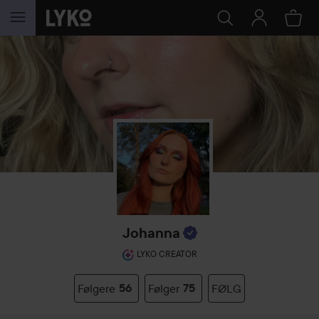
GÅ TIL INDHOLD
Johanna
LYKO CREATOR
Følgere
56
Følger
75
FØLG