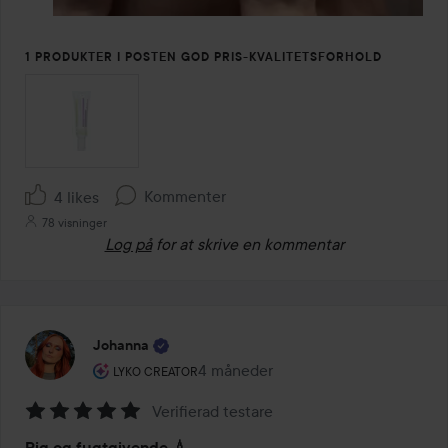
1 PRODUKTER I POSTEN GOD PRIS-KVALITETSFORHOLD
Kommenter
4 likes
78 visninger
Log på
for at skrive en kommentar
Johanna
Brugerens rolle: Lyko Creator.
4 måneder
Posten blev oprettet 4 måneder
LYKO CREATOR
Verifierad testare
Bedømmelse:
Rig og fugtgivende 💧