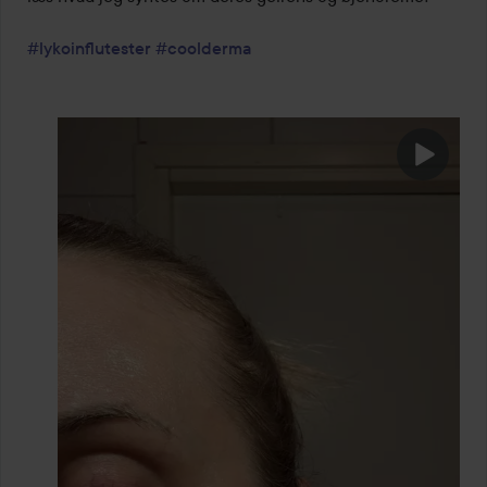
#lykoinflutester
#coolderma