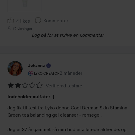
Kommenter
4 likes
76 visninger
Log på
for at skrive en kommentar
Johanna
Brugerens rolle: Lyko Creator.
2 måneder
Posten blev oprettet 2 måneder
LYKO CREATOR
Verifierad testare
Bedømmelse:
Indeholder sulfater :(
2
ud
Jeg fik til test fra Lyko denne Cool Derman Skin Stamina 
af
Green tea balancing gel cleanser - rensegel.

5
Jeg er 37 år gammel, så min hud er allerede aldrende, og 