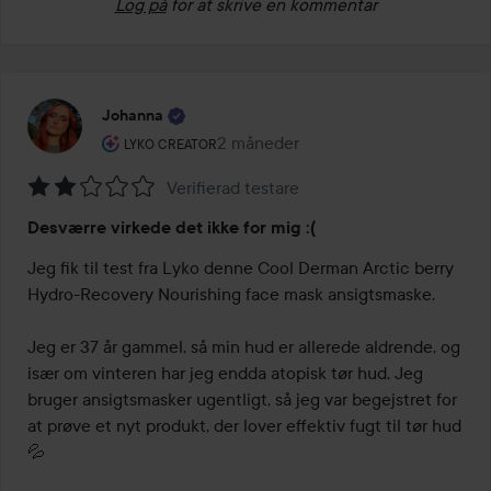
Log på
for at skrive en kommentar
Johanna
Brugerens rolle: Lyko Creator.
2 måneder
Posten blev oprettet 2 måneder
LYKO CREATOR
Verifierad testare
Bedømmelse:
Desværre virkede det ikke for mig :(
2
ud
Jeg fik til test fra Lyko denne Cool Derman Arctic berry 
af
Hydro-Recovery Nourishing face mask ansigtsmaske.

5
Jeg er 37 år gammel, så min hud er allerede aldrende, og 
især om vinteren har jeg endda atopisk tør hud. Jeg 
bruger ansigtsmasker ugentligt, så jeg var begejstret for 
at prøve et nyt produkt, der lover effektiv fugt til tør hud 
💦
