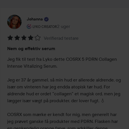
Johanna
Brugerens rolle: Lyko Creator.
2 uger
Posten blev oprettet 2 uger
LYKO CREATOR
Verifierad testare
Bedømmelse:
Nem og effektiv serum
4
ud
Jeg fik til test fra Lyko dette COSRX 5 PDRN Collagen 
af
Intense Vitalizing Serum.

5
Jeg er 37 år gammel, så min hud er allerede aldrende, og 
især om vinteren har jeg endda atopisk tør hud. For 
aldrende hud er ordet "collagen" et magisk ord, men jeg 
lægger især vægt på produkter, der lover fugt. 💧

COSRX som mærke er kendt for mig, men generelt har 
jeg prøvet ganske få produkter med PDRN. Flasken har 
en genkendelig orange farve, som adskiller denne 