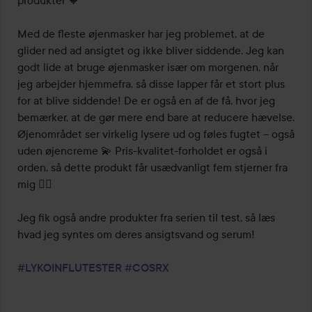
produkter 🧡

Med de fleste øjenmasker har jeg problemet, at de 
glider ned ad ansigtet og ikke bliver siddende. Jeg kan 
godt lide at bruge øjenmasker især om morgenen, når 
jeg arbejder hjemmefra, så disse lapper får et stort plus 
for at blive siddende! De er også en af de få, hvor jeg 
bemærker, at de gør mere end bare at reducere hævelse. 
Øjenområdet ser virkelig lysere ud og føles fugtet – også 
uden øjencreme 💫 Pris-kvalitet-forholdet er også i 
orden, så dette produkt får usædvanligt fem stjerner fra 
mig 👌🏼

Jeg fik også andre produkter fra serien til test, så læs 
hvad jeg syntes om deres ansigtsvand og serum!

#LYKOINFLUTESTER
#COSRX