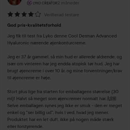
Brugerens rolle: Lyko Creator.
2 måneder
Posten blev oprettet 2 måneder
LYKO CREATOR
Verifierad testare
Bedømmelse:
God pris-kvalitetsforhold
4
ud
Jeg fik til test fra Lyko denne Cool Derman Advanced 
af
Hyaluronic nærende øjenkonturcreme.

5
Jeg er 37 år gammel, så min hud er allerede aldrende, og 
især om vinteren har jeg endda atopisk tør hud. Jeg har 
brugt øjencreme i over 10 år, og mine forventninger/krav 
til øjencreme er høje.

Stort plus lige fra starten for emballagens størrelse (30 
ml)! Halvt så meget som øjencremer normalt har. 🙌🏼 
Selve emballagen synes jeg ikke er smuk - den er meget 
enkel og "ser billig ud", hvis I ved, hvad jeg mener. 
Produktet har en let duft, ikke på nogen måde stærk 
eller forstyrrende.
