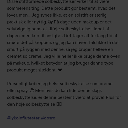
Disse stiftformede solbeskyttelser virker til at være 
sommerens ting. Dette produkt gør bestemt, hvad det 
lover, men... Jeg synes ikke, at en solstift er særlig 
praktisk eller nyttig. 🫣 På dage uden makeup er det 
selvfølgelig nemt at tilføje solbeskyttelse i løbet af 
dagen, men kun til ansigtet. Det tager alt for lang tid at 
smøre det på kroppen, og jeg kan i hvert fald ikke få det 
smurt på ryggen med denne, så jeg bruger hellere en 
cremet solcreme. Jeg ville heller ikke bruge denne oven 
på makeup, hvilket betyder, at jeg bruger denne type 
produkt meget sjældent. 💔

Personligt køber jeg helst solbeskyttelse som creme 
eller spray. 🥹 Men hvis du kan lide denne slags 
solbeskyttelse, er denne bestemt værd at prøve! Plus for 
den høje solbeskyttelse 👌🏼

#lykoinflutester
#cosrx