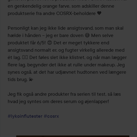
en genkendelig orange farve, som adskiller denne 
produktserie fra andre COSRX-beholdere 🧡

Personligt kan jeg ikke lide ansigtsvand, som man skal 
hælde i hånden – jeg er bare doven 😅 Men selve 
produktet får 6/5! 😍 Det er meget tykkere end 
ansigtsvand normalt er, og fugter virkelig allerede med 
ét lag. 👌🏼 Det føles slet ikke klistret, og når man lægger 
flere lag, begynder det ikke at rulle under makeup. Jeg 
synes også, at det har udjævnet hudtonen ved længere 
tids brug. 💫

Jeg fik også andre produkter fra serien til test, så læs 
hvad jeg syntes om deres serum og øjenlapper!

#lykoinflutester
#cosrx