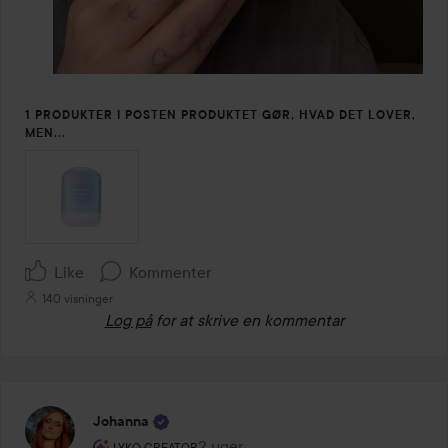
1 PRODUKTER I POSTEN PRODUKTET GØR, HVAD DET LOVER,
MEN...
Like
Kommenter
140 visninger
Log på
for at skrive en kommentar
Johanna
Brugerens rolle: Lyko Creator.
2 uger
Posten blev oprettet 2 uger
LYKO CREATOR