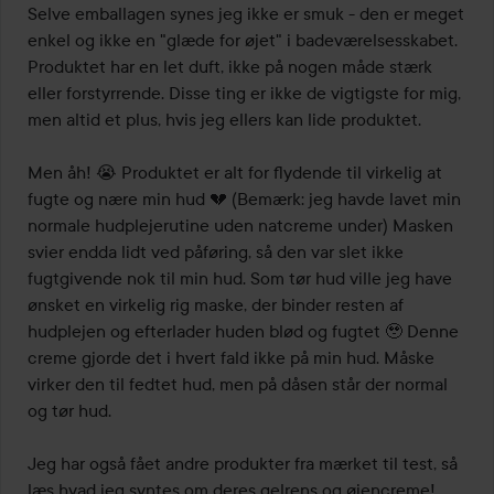
Selve emballagen synes jeg ikke er smuk - den er meget 
enkel og ikke en "glæde for øjet" i badeværelsesskabet. 
Produktet har en let duft, ikke på nogen måde stærk 
eller forstyrrende. Disse ting er ikke de vigtigste for mig, 
men altid et plus, hvis jeg ellers kan lide produktet.

Men åh! 😭 Produktet er alt for flydende til virkelig at 
fugte og nære min hud 💔 (Bemærk: jeg havde lavet min 
normale hudplejerutine uden natcreme under) Masken 
svier endda lidt ved påføring, så den var slet ikke 
fugtgivende nok til min hud. Som tør hud ville jeg have 
ønsket en virkelig rig maske, der binder resten af 
hudplejen og efterlader huden blød og fugtet 🥹 Denne 
creme gjorde det i hvert fald ikke på min hud. Måske 
virker den til fedtet hud, men på dåsen står der normal 
og tør hud.

Jeg har også fået andre produkter fra mærket til test, så 
læs hvad jeg syntes om deres gelrens og øjencreme!
