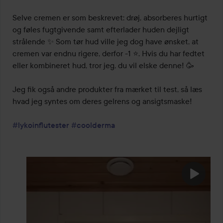
Selve cremen er som beskrevet: drøj, absorberes hurtigt 
og føles fugtgivende samt efterlader huden dejligt 
strålende ✨ Som tør hud ville jeg dog have ønsket, at 
cremen var endnu rigere, derfor -1 ⭐️. Hvis du har fedtet 
eller kombineret hud, tror jeg, du vil elske denne! 🥳

Jeg fik også andre produkter fra mærket til test, så læs 
hvad jeg syntes om deres gelrens og ansigtsmaske!

#lykoinflutester
#coolderma