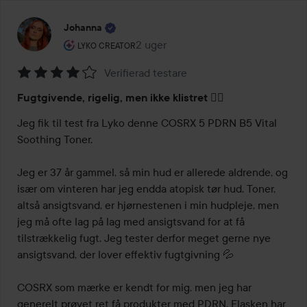
Johanna
Brugerens rolle: Lyko Creator.
2 uger
Posten blev oprettet 2 uger
LYKO CREATOR
Verifierad testare
Bedømmelse:
Fugtgivende, rigelig, men ikke klistret 👌🏼
4
ud
Jeg fik til test fra Lyko denne COSRX 5 PDRN B5 Vital 
af
Soothing Toner.

5
Jeg er 37 år gammel, så min hud er allerede aldrende, og 
især om vinteren har jeg endda atopisk tør hud. Toner, 
altså ansigtsvand, er hjørnestenen i min hudpleje, men 
jeg må ofte lag på lag med ansigtsvand for at få 
tilstrækkelig fugt. Jeg tester derfor meget gerne nye 
ansigtsvand, der lover effektiv fugtgivning 💦

COSRX som mærke er kendt for mig, men jeg har 
generelt prøvet ret få produkter med PDRN. Flasken har 