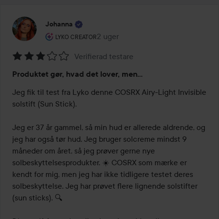
Johanna
Brugerens rolle: Lyko Creator.
2 uger
Posten blev oprettet 2 uger
LYKO CREATOR
Verifierad testare
Bedømmelse:
Produktet gør, hvad det lover, men...
3
ud
Jeg fik til test fra Lyko denne COSRX Airy-Light Invisible 
af
solstift (Sun Stick).

5
Jeg er 37 år gammel, så min hud er allerede aldrende, og 
jeg har også tør hud. Jeg bruger solcreme mindst 9 
måneder om året, så jeg prøver gerne nye 
solbeskyttelsesprodukter. ☀️ COSRX som mærke er 
kendt for mig, men jeg har ikke tidligere testet deres 
solbeskyttelse. Jeg har prøvet flere lignende solstifter 
(sun sticks). 🔍
