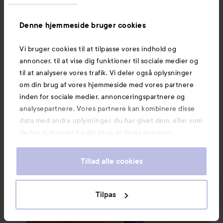
ansigtstonere. Denne ansigtstoner er så rig og tyk, at 
kun ét lag er nok! 🌟 Jeg ved ikke, hvilken magi der er i 
Denne hjemmeside bruger cookies
dette, men det er blevet en del af min daglige rutine, 
hvilket fortæller mig, at det virkelig er et produkt, der har 
Vi bruger cookies til at tilpasse vores indhold og
en effekt. 🤝🏼

annoncer, til at vise dig funktioner til sociale medier og
til at analysere vores trafik. Vi deler også oplysninger
Jeg har også fået andre produkter fra mærket til test, så 
om din brug af vores hjemmeside med vores partnere
gå ind og læs, hvad jeg synes om deres balm-
inden for sociale medier, annonceringspartnere og
renseprodukt og toner pads!

analysepartnere. Vores partnere kan kombinere disse
data med andre oplysninger, du har givet dem, eller som
#lykoinflutester
#no7
de har indsamlet fra din brug af deres tjenester.
Tillad alle cookies
Tilpas