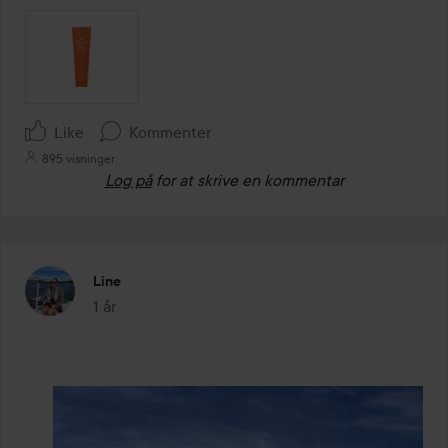
Like
Kommenter
895 visninger
Log på
for at skrive en kommentar
Line
1 år
Posten blev oprettet 1 år