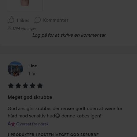
Kommenter
1 likes
1794 visninger
Log på
for at skrive en kommentar
Line
1 år
Posten blev oprettet 1 år
Bedømmelse:
Meget god skrubbe
5
ud
God ansigtsskrubbe, der renser godt uden at være for 
af
hård mod sensitiv hud😊 denne købes igen!
5
Oversat fra norsk
1 PRODUKTER I POSTEN MEGET GOD SKRUBBE