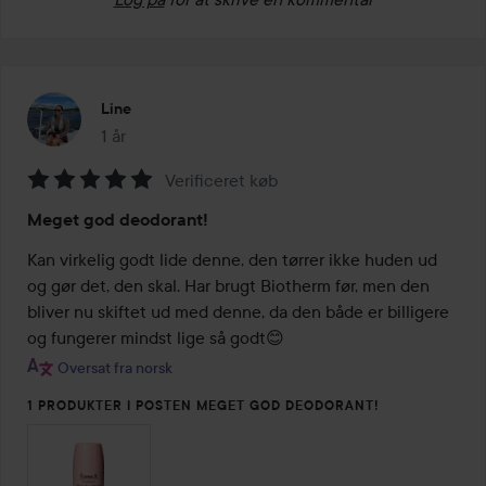
Line
1 år
Posten blev oprettet 1 år
Verificeret køb
Bedømmelse:
Meget god deodorant!
5
ud
Kan virkelig godt lide denne, den tørrer ikke huden ud 
af
og gør det, den skal. Har brugt Biotherm før, men den 
5
bliver nu skiftet ud med denne, da den både er billigere 
og fungerer mindst lige så godt😊
Oversat fra norsk
1 PRODUKTER I POSTEN MEGET GOD DEODORANT!