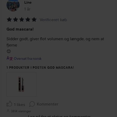
Line
1 år
Posten blev oprettet 1 år
Verificeret køb
Bedømmelse:
God mascara!
5
ud
Sidder godt, giver flot volumen og længde, og nem at 
af
fjerne 

5
😌
Oversat fra norsk
1 PRODUKTER I POSTEN GOD MASCARA!
Kommenter
1 likes
3814 visninger
Log på
for at skrive en kommentar