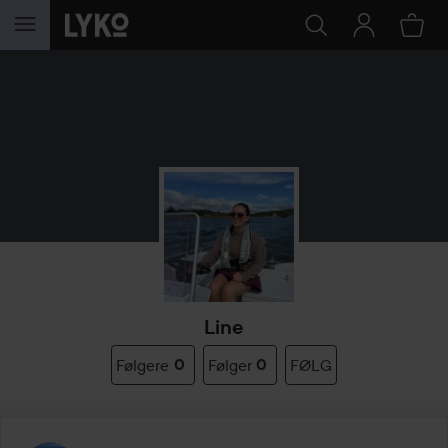
GÅ TIL INDHOLD
Line
Følgere
0
Følger
0
FØLG