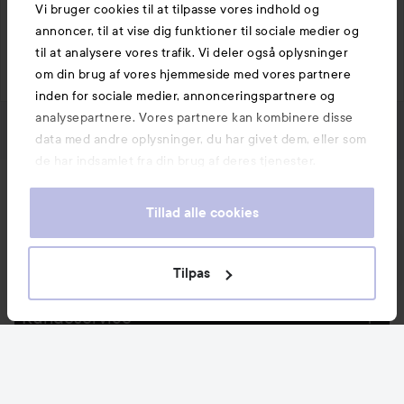
Vi bruger cookies til at tilpasse vores indhold og
Like
Kommenter
annoncer, til at vise dig funktioner til sociale medier og
35 visninger
til at analysere vores trafik. Vi deler også oplysninger
Log på
for at skrive en kommentar
om din brug af vores hjemmeside med vores partnere
inden for sociale medier, annonceringspartnere og
analysepartnere. Vores partnere kan kombinere disse
data med andre oplysninger, du har givet dem, eller som
de har indsamlet fra din brug af deres tjenester.
Nyheder og tilbud
Tillad alle cookies
Følg os
Tilpas
Kundeservice
Information