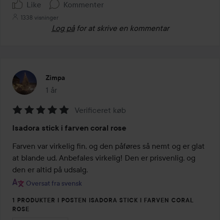
Like
Kommenter
1338 visninger
Log på
for at skrive en kommentar
Zimpa
1 år
Posten blev oprettet 1 år
Verificeret køb
Bedømmelse:
Isadora stick i farven coral rose
5
ud
Farven var virkelig fin, og den påføres så nemt og er glat 
af
at blande ud. Anbefales virkelig! Den er prisvenlig, og 
5
den er altid på udsalg.
Oversat fra svensk
1 PRODUKTER I POSTEN ISADORA STICK I FARVEN CORAL
ROSE