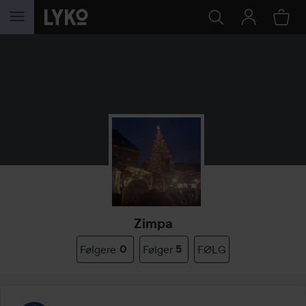
GÅ TIL INDHOLD
Zimpa
Følgere
0
Følger
5
FØLG