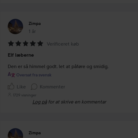
Zimpa
1 år
Posten blev oprettet 1 år
Verificeret køb
Bedømmelse:
Elf læberne
5
ud
Den er så himmel godt, let at påføre og smidig,
af
Oversat fra svensk
5
Like
Kommenter
1729 visninger
Log på
for at skrive en kommentar
Zimpa