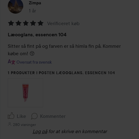
Zimpa
1 år
Posten blev oprettet 1 år
Verificeret køb
Bedømmelse:
Læooglans, essencen 104
5
ud
Sitter så fint på og farven er så himla fin på. Kommer 
af
købe om! 😚
5
Oversat fra svensk
1 PRODUKTER I POSTEN LÆOOGLANS, ESSENCEN 104
Like
Kommenter
280 visninger
Log på
for at skrive en kommentar