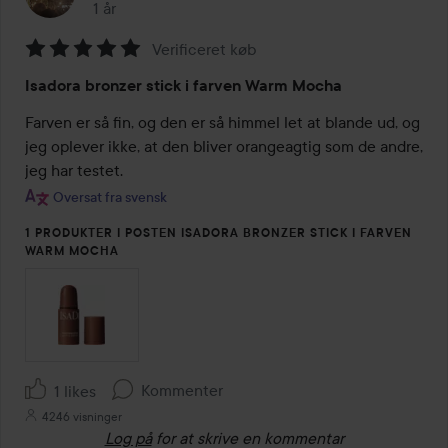
1 år
Posten blev oprettet 1 år
Verificeret køb
Bedømmelse:
Isadora bronzer stick i farven Warm Mocha
5
ud
Farven er så fin, og den er så himmel let at blande ud, og 
af
jeg oplever ikke, at den bliver orangeagtig som de andre, 
5
jeg har testet.
Oversat fra svensk
1 PRODUKTER I POSTEN ISADORA BRONZER STICK I FARVEN
WARM MOCHA
Kommenter
1 likes
4246 visninger
Log på
for at skrive en kommentar