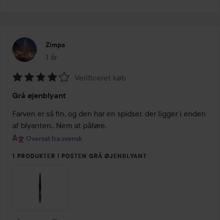
Zimpa
1 år
Posten blev oprettet 1 år
Verificeret køb
Bedømmelse:
Grå øjenblyant
4
ud
Farven er så fin, og den har en spidser, der ligger i enden 
af
af blyanten.. Nem at påføre.
5
Oversat fra svensk
1 PRODUKTER I POSTEN GRÅ ØJENBLYANT