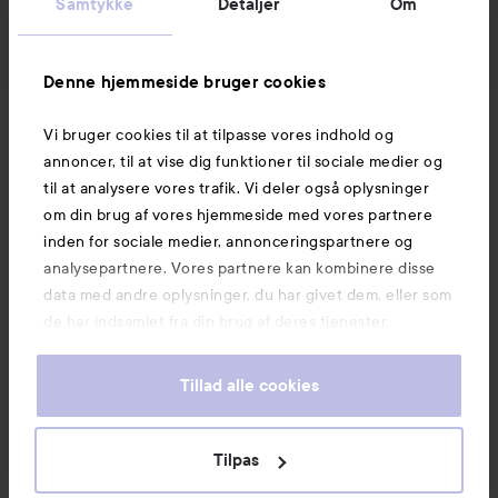
Samtykke
Detaljer
Om
Denne hjemmeside bruger cookies
Nyheder og tilbud
Vi bruger cookies til at tilpasse vores indhold og
annoncer, til at vise dig funktioner til sociale medier og
til at analysere vores trafik. Vi deler også oplysninger
Følg os
om din brug af vores hjemmeside med vores partnere
inden for sociale medier, annonceringspartnere og
analysepartnere. Vores partnere kan kombinere disse
Kundeservice
data med andre oplysninger, du har givet dem, eller som
de har indsamlet fra din brug af deres tjenester.
Information
Tillad alle cookies
Mere at udforske
Tilpas