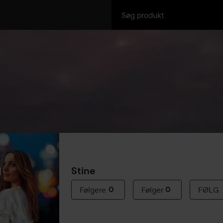
Stine
Følgere
0
Følger
0
FØLG