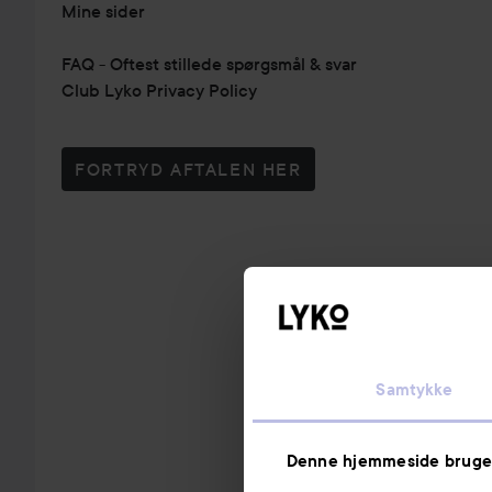
Mine sider
FAQ - Oftest stillede spørgsmål & svar
Club Lyko Privacy Policy
FORTRYD AFTALEN HER
Samtykke
Denne hjemmeside bruge