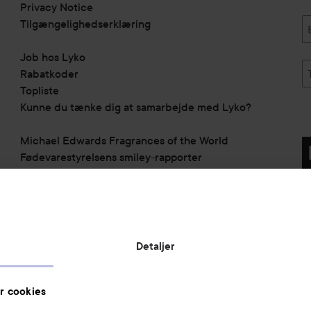
Privacy Notice
Tilgængelighedserklæring
Job hos Lyko
Rabatkoder
Topliste
Kunne du tænke dig at samarbejde med Lyko?
Michael Edwards Fragrances of the World
Fødevarestyrelsens smiley-rapporter
Virksomhedsinformation:
Lyko Denmark ApS
c/o Grant Thornton
Lautrupsgade 11
Detaljer
2100 København Ø
Denmark
CVR nr.: 40753613
r cookies