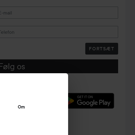
E-mail
Telefon
FORTSÆT
Følg os
Om