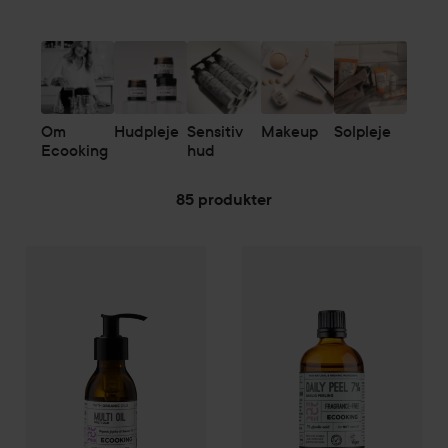
Om
Hudpleje
Sensitiv
Makeup
Solpleje
Ecooking
hud
85 produkter
ECOOKING
GÅ TIL FILTER
Bodycare
Multi Oil
100 ml
ECOOKING
Skincare
Daily Pee
229,95 kr.