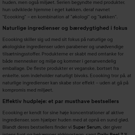
huden, men også miljøet. Serien begyndte med produkter,
hun udviklede hjemme i eget køkken, deraf navnet
"Ecooking" – en kombination af "økologi" og "køkken".
Naturlige ingredienser og bæredygtighed i fokus
Ecooking skiller sig ud med sit fokus på naturlige og
økologiske ingredienser uden parabener og unødvendige
tilsætningsstoffer. Produkterne er skabt med omtanke for
både mennesker og miljø og kommer i genanvendelig
emballage. De fleste produkter er veganske, bortset fra
enkelte, som indeholder naturligt bivoks. Ecooking tror på, at
naturlige ingredienser kan skabe stor effekt – uden at gå på
kompromis med miljøet.
Effektiv hudpleje: et par musthave bestsellers
Ecooking er kendt for sine høje koncentrationer af aktive
ingredienser, som hjælper huden med at opnå en sund glød.
Blandt deres bestsellers finder vi
Super Serum
der giver
,
intens fugt og bekæmper aldringstegn, samt
,
Daily Peel 7 %