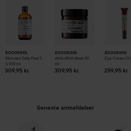
ECOOKING
ECOOKING
ECOOKING
Skincare
Daily Peel 7
AHA+BHA Mask
50
Eye Cream
20
%
100 ml
ml
309,95 kr.
309,95 kr.
259,95 kr.
Seneste anmeldelser
SPRING OVER SEKTIONEN