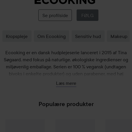
ECOOKING
Se profilside
FØLG
Kropspleje
Om Ecooking
Sensitiv hud
Makeup
Ecooking er en dansk hudplejeserie lanceret i 2015 af Tina
Søgaard, med fokus på naturlige, økologiske ingredienser og
miljøvenlig emballage. Serien er 100 % vegansk (undtagen
bivoks i enkelte produkter) og uden parabener, med høj
koncentration af aktive ingredienser.
Læs mere
Populære produkter
ECOOKING
Skincare
Daily Peel 7 %
ECOOKING
100 ml
AHA+BHA Mask
ECOOKING
50 ml
E
309,95 kr.
309,