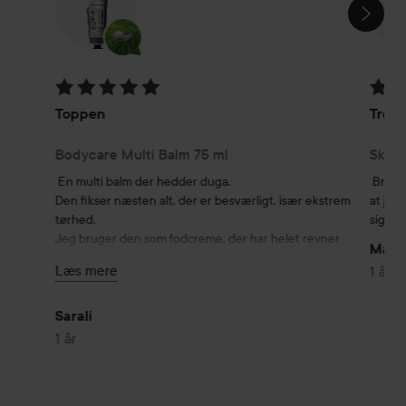
Bedømmelse: 5 ud af 5
Bedøm
Toppen
Tror 
Bodycare Multi Balm 75 ml
Skinc
En multi balm der hedder duga.

Brugte
Den fikser næsten alt, der er besværligt, især ekstrem 
at jeg 
tørhed.

sige n
Jeg bruger den som fodcreme, der har helet revner 
Maun
og gjort fødderne bløde igen.

Læs mere
1 år
Men den er ekstremt klistret, men jeg har også 
meget salve, som jeg tørrer af bagefter.
Sarali
1 år