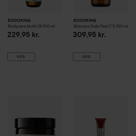
ECOOKING
ECOOKING
Bodycare
Multi Oil
100 ml
Skincare
Daily Peel 7 %
100 ml
229,95 kr.
309,95 kr.
KØB
KØB
ECOOKING
AHA+BHA Mask
50 ml
ECOOKING
Eye Cream
20 ml
309,95 kr.
2