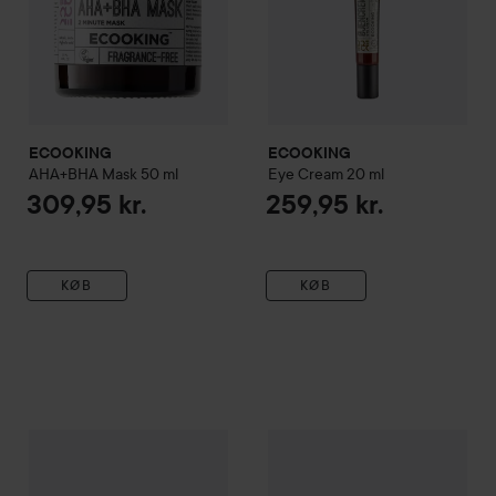
ECOOKING
ECOOKING
AHA+BHA Mask
50 ml
Eye Cream
20 ml
309,95 kr.
259,95 kr.
KØB
KØB
ECOOKING
Skincare
Skin Tonic Fragrance Free
ECOOKING
Young Face Seru
200 ml
199,95 