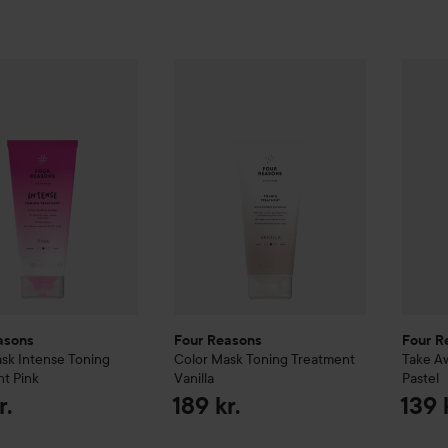
asons
Color Mask Intense Toning Treatment
Four Reasons
Color Mask Toning Treat
Pink
Four R
199 kr.
asons
Four Reasons
Four R
sk Intense Toning
Color Mask Toning Treatment
Take A
nt
Pink
Vanilla
Pastel
r.
189 kr.
139 