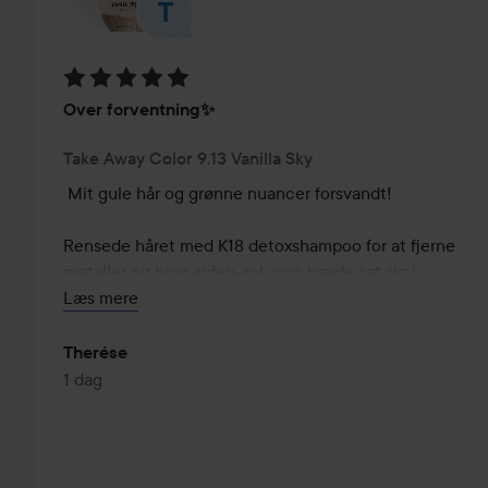
Bedømmelse: 5 ud af 5
Over forventning✨
Take Away Color 9.13 Vanilla Sky
Mit gule hår og grønne nuancer forsvandt!

Rensede håret med K18 detoxshampoo for at fjerne 
metaller og brun-uden-sol, som havde sat sig i 
længderne (det forårsagede det grønne).

Læs mere
Blandede derefter Takeaway color Vanilla sky og 
Pearly pastel 50/50. Jeg lagde blandingen i de 
Therése
blegede længder først og gik derefter direkte på 
1 dag
udvæksten. Lad det sidde i 30 minutter.

Før og efter billede💫
