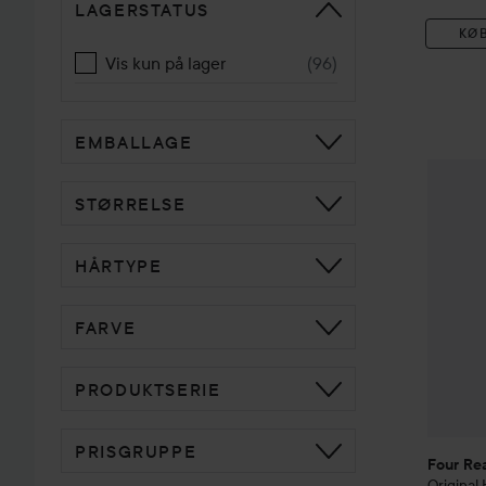
LAGERSTATUS
KØ
Vis kun på lager
(
96
)
EMBALLAGE
Four Re
STØRRELSE
HÅRTYPE
FARVE
PRODUKTSERIE
PRISGRUPPE
Four Re
Original