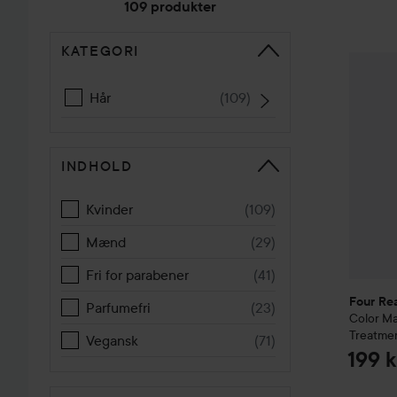
109 produkter
Havde forberedt håret grundigt med fugt inden, så 
derfor lidt fedtet på før-billedet😅
KATEGORI
GÅ TIL SORTER
Four Re
Hår
(
109
)
INDHOLD
Kvinder
(
109
)
Mænd
(
29
)
Fri for parabener
(
41
)
Four Re
Parfumefri
(
23
)
Color Ma
Treatme
Vegansk
(
71
)
199 k