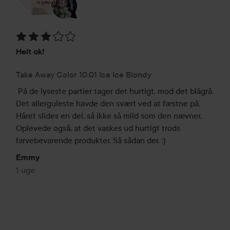
Bedømmelse: 3 ud af 5
Helt ok!
Take Away Color 10.01 Ice Ice Blondy
På de lyseste partier tager det hurtigt, mod det blågrå. 
Det allerguleste havde den svært ved at fæstne på. 
Håret slides en del, så ikke så mild som den nævner. 
Oplevede også, at det vaskes ud hurtigt trods 
farvebevarende produkter. Så sådan der. :)
Emmy
1 uge