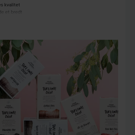
s kvalitet
de et bredt
lære serie
ur Reasons’
. Det er