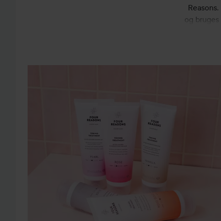
Reasons. 
og bruges 
udvalg af
med hårfar
produkt