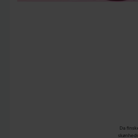
Da finsk
skønheds