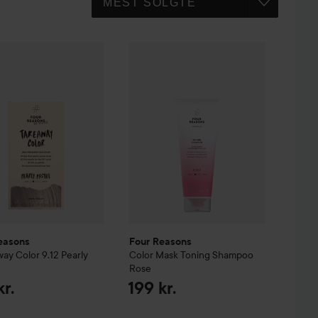
ment
easons
Vanilla
Take Away Color
9.12 Pearly Pastel
Four Reasons
Color Mask Toning Sha
189 kr.
139 kr.
easons
Four Reasons
way Color
9.12 Pearly
Color Mask Toning Shampoo
Rose
kr.
199 kr.