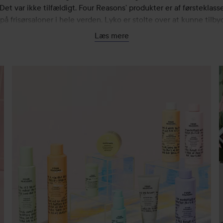
Det var ikke tilfældigt. Four Reasons’ produkter er af førsteklasse
på frisørsaloner i hele verden. Lyko er stolte over at kunne tilby
 produkter fra det engelske firma. Her finder du alt fra den popu
Læs mere
ver til balsam, shampoo og cremer til reparation af slidt hår. Fo
er giver dig mulighed for at skabe din drømmefrisure derhjemme
endnu en grund til at bruge mærket.