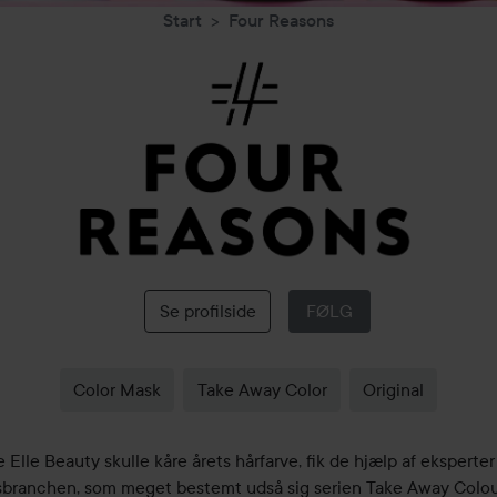
Start
Four Reasons
Four
Reasons
Se profilside
FØLG
Color Mask
Take Away Color
Original
e Elle Beauty skulle kåre årets hårfarve, fik de hjælp af eksperter
branchen, som meget bestemt udså sig serien Take Away Colour