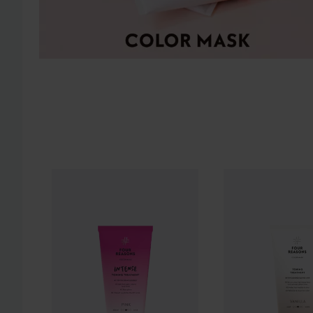
Four Reasons
Color Mask Intense Toning Treatment
Four Reasons
Colo
Pi