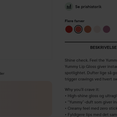
Se prishistorik
Flere farver
BESKRIVELSE
Shine check. Feel the Yumm
Yummy Lip Gloss giver insta
spotlightet. Dufter lige så 
der
trigger cravings ved hvert s
Why you’ll crave it:
• High-shine gloss og ultragl
• “Yummy”-duft som giver ins
• Creamy feel med zero stick
• Fyldigere lips med det sa