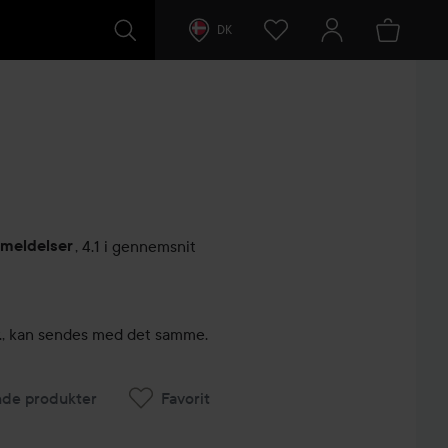
DK
nmeldelser
,
4.1 i gennemsnit
ntarer
kr., kan sendes med det samme.
nde produkter
Favorit