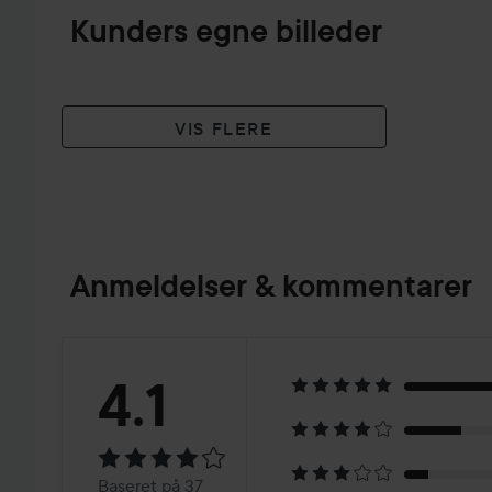
Kunders egne billeder
VIS FLERE
Anmeldelser & kommentarer
Bedømmelse:
4.1
4.1
Baseret
Baseret på 37