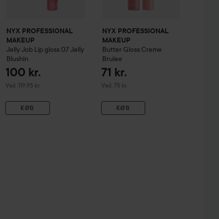
NYX PROFESSIONAL
NYX PROFESSIONAL
MAKEUP
MAKEUP
Jelly Job Lip gloss
07 Jelly
Butter Gloss
Creme
Blushin
Brulee
100 kr.
71 kr.
Vejledende pris 119,95 kr.
Vejledende pris 75 kr.
Vejl. 119,95 kr.
Vejl. 75 kr.
KØB
KØB