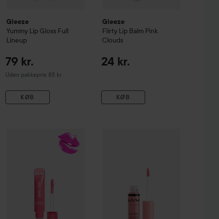
Gleeze
Gleeze
Yummy Lip Gloss Full
Flirty Lip Balm
Pink
Lineup
Clouds
79 kr.
24 kr.
Uden pakkepris: 85 kr.
KØB
KØB
igh Shine Lip Gloss
So Transparent
113 kr.
NYX PROFESSIONAL MAKEUP
NYX PROFESSIONAL MAKEUP
Jelly Job Lip gloss
07 Jelly Blus
But