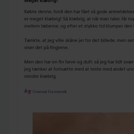
Meget klæbrig!
2
ud
Købte denne, fordi den har fået så gode anmeldelser,
af
er meget klæbrig! Så klæbrig, at når man taler, får m
5
mellem læberne, og efter et stykke tid klumper den 
Tænkte, at jeg ville skåne jer for det billede, men sen
viser det på fingrene. 

Men den har en fin farve og duft, så jeg har lidt svær
jeg tænker at fortsætte med at teste med andet under
mindre klæbrig. 

Oversat fra svensk