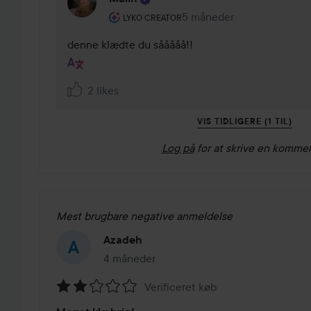
Brugerens rolle: Lyko Creator.
5 måneder
Kommentaren lades 5 mån
LYKO CREATOR
denne klædte du sååååå!!
2 likes
VIS TIDLIGERE (1 TIL)
Log på
for at skrive en komme
Mest brugbare negative anmeldelse
Azadeh
4 måneder
Posten blev oprettet 4 måneder
Verificeret køb
Bedømmelse: