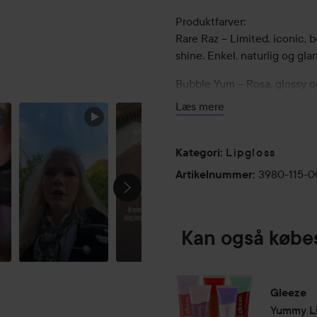
Produktfarver:
Rare Raz – Limited, iconic, b
shine. Enkel, naturlig og glan
Bubble Yum – Rosa, glossy o
ESSENCE 👄
seven. Læberne bliver super
Læs mere
Berry Boom – Bærrød og majo
en selfie op. Yummy explosio
Lipgloss
Kategori
:
Caramel Coat – Sweet vibes t
3980-115-
Artikelnummer
:
slikduftende. Creamy shine, 
Full-on yum!
Kan også købe
Minty Melt – Cool, glinsende
in i alle vibez og holder sig 
Gloss it. Pop it. Feel it. Make
Gleeze
Yummy Li