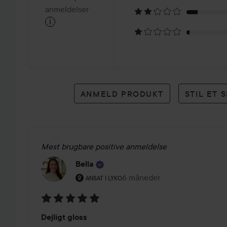
på
anmeldelser
i
37
anmeldelser
ANMELD PRODUKT
STIL ET
Mest brugbare positive anmeldelse
Bella
Brugerens rolle: Ansat i Lyko.
6 måneder
Posten blev oprettet 6 måne
ANSAT I LYKO
Bedømmelse:
Dejligt gloss
5