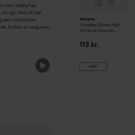
ris men stadig høj 
 ret tyk. Hvis du har 
g den konsistens. 
Morphe
Dripglass Glazed High
nde. Duften er svag men 
Shine Lip Gloss
So
Transparent
113 kr.
KØB