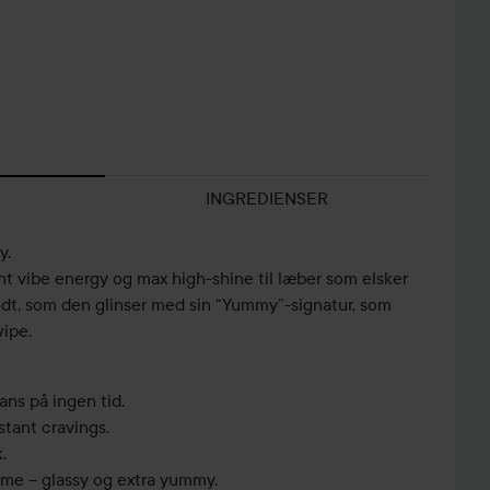
INGREDIENSER
y.
nt vibe energy og max high-shine til læber som elsker
godt, som den glinser med sin “Yummy”-signatur, som
wipe.
ans på ingen tid.
tant cravings.
.
mme – glassy og extra yummy.