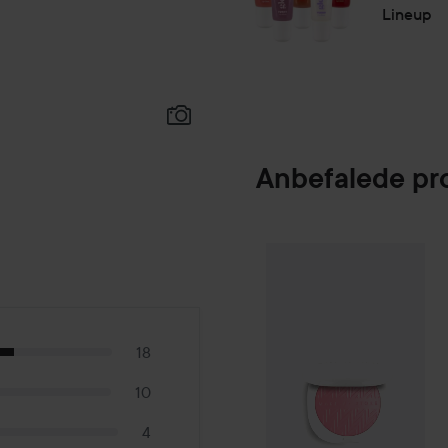
Lineup
Anvendelse:
Swipe din gloss direkte på læ
og tilføj flere, hvis du vil ha
10 ml
Anbefalede pr
Make Up Store
I
SPONSORED
18
10
4