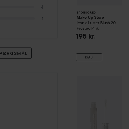
4
SPONSORED
Make Up Store
1
Iconic Luster Blush
20
Frosted Pink
195 kr.
 SPØRGSMÅL
KØB
Morphe
Dripglass Glazed H
der