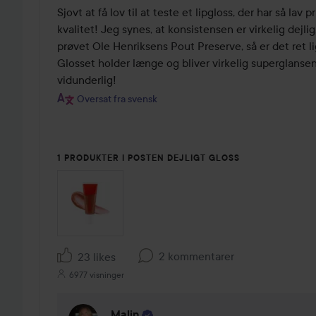
ud
Sjovt at få lov til at teste et lipgloss, der har så lav p
af
kvalitet! Jeg synes, at konsistensen er virkelig dejlig,
5
prøvet Ole Henriksens Pout Preserve, så er det ret li
Glosset holder længe og bliver virkelig superglanse
vidunderlig!
Oversat fra svensk
1 PRODUKTER I POSTEN DEJLIGT GLOSS
2 kommentarer
23 likes
6977 visninger
Malin