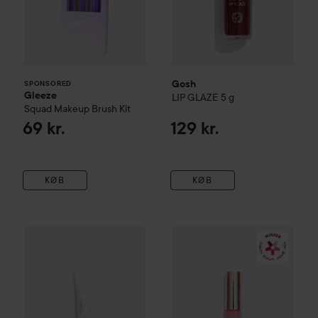
Gosh
SPONSORED
Gleeze
LIP GLAZE
5 g
Squad Makeup Brush Kit
69 kr.
129 kr.
KØB
KØB
Gosh
Peptide Lip Gloss
110 kr.
13 Can
Gosh
Soft'n Clear Sparkling
002 Sparkling
Vejledende pris 119 kr.