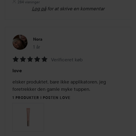
284 visninger
Log på
for at skrive en kommentar
Nora
1 år
Posten blev oprettet 1 år
Verificeret køb
Bedømmelse:
love
5
ud
elsker produktet, bare ikke applikatoren. jeg 
af
foretrekker den gamle myke tuppen.
5
1 PRODUKTER I POSTEN LOVE