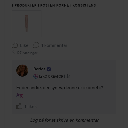
1 PRODUKTER I POSTEN KORNET KONSISTENS
Like
1 kommentar
1271 visninger
Berfos
Brugerens rolle: Lyko Creator.
1 år
Kommentaren lades 1 år
LYKO CREATOR
Er der andre, der synes, denne er «kornet»?
1 likes
Log på
for at skrive en kommentar