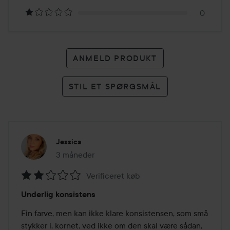
anmeldelser
0
ANMELD PRODUKT
STIL ET SPØRGSMÅL
Jessica
3 måneder
Posten blev oprettet 3 måneder
Verificeret køb
Bedømmelse:
Underlig konsistens
2
ud
Fin farve, men kan ikke klare konsistensen, som små 
af
stykker i, kornet, ved ikke om den skal være sådan, 