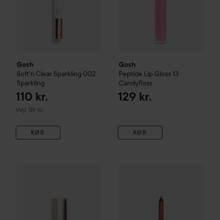
Gosh
Gosh
Soft'n Clear Sparkling
002
Peptide Lip Gloss
13
Sparkling
Candyfloss
110 kr.
129 kr.
Vejledende pris 119 kr.
Vejl. 119 kr.
KØB
KØB
Gosh
LIP STAIN
005 Soft Plum
Gosh
Velvet Touch Lip Liner 
119 kr.