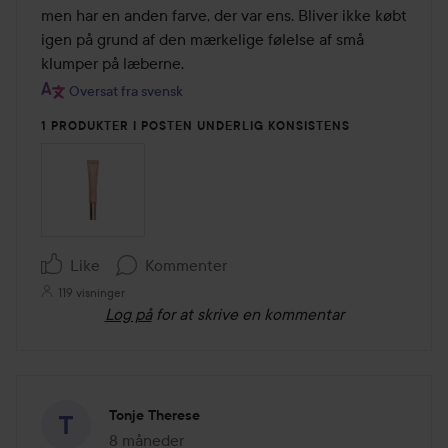
5
men har en anden farve, der var ens. Bliver ikke købt 
igen på grund af den mærkelige følelse af små 
klumper på læberne.
Oversat fra svensk
1 PRODUKTER I POSTEN UNDERLIG KONSISTENS
Like
Kommenter
119 visninger
Log på
for at skrive en kommentar
Tonje Therese
8 måneder
Posten blev oprettet 8 måneder