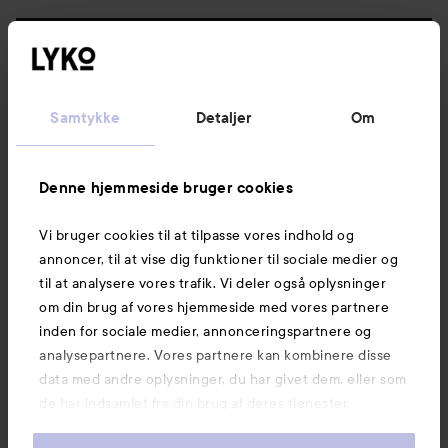
Følg os
Kundeservice
Samtykke
Detaljer
Om
Information
Denne hjemmeside bruger cookies
Vi bruger cookies til at tilpasse vores indhold og
Mere at udforske
annoncer, til at vise dig funktioner til sociale medier og
til at analysere vores trafik. Vi deler også oplysninger
om din brug af vores hjemmeside med vores partnere
inden for sociale medier, annonceringspartnere og
analysepartnere. Vores partnere kan kombinere disse
data med andre oplysninger, du har givet dem, eller som
de har indsamlet fra din brug af deres tjenester.