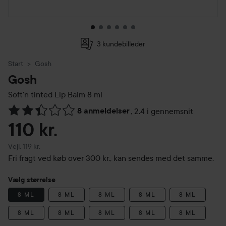
3 kundebilleder
Start
Gosh
Gosh
Soft'n tinted Lip Balm
8 ml
8 anmeldelser
,
2.4 i gennemsnit
Gå til Anmeldelser & kommentarer
110 kr.
Vejledende pris 119 kr.
Vejl. 119 kr.
Fri fragt ved køb over 300 kr., kan sendes med det samme.
Vælg størrelse
8 ML
8 ML
8 ML
8 ML
8 ML
8 ML
8 ML
8 ML
8 ML
8 ML