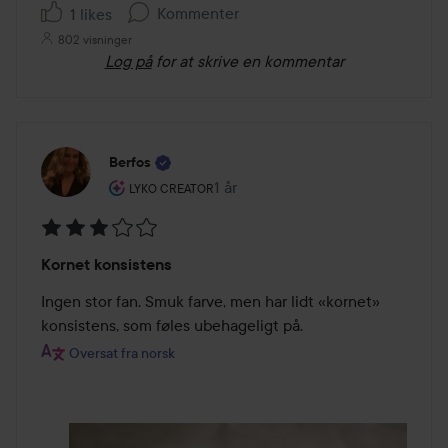
Kommenter
1 likes
802 visninger
Log på
for at skrive en kommentar
Berfos
Brugerens rolle: Lyko Creator.
1 år
Posten blev oprettet 1 år
LYKO CREATOR
Bedømmelse:
Kornet konsistens
3
ud
Ingen stor fan. Smuk farve, men har lidt «kornet» 
af
konsistens, som føles ubehageligt på.
5
Oversat fra norsk