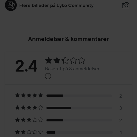
Flere billeder på Lyko Community
Anmeldelser & kommentarer
Bedømmelse:
2.4
Baseret på 8 anmeldelser
i
2.4
Baseret
på
2
3
8
2
1