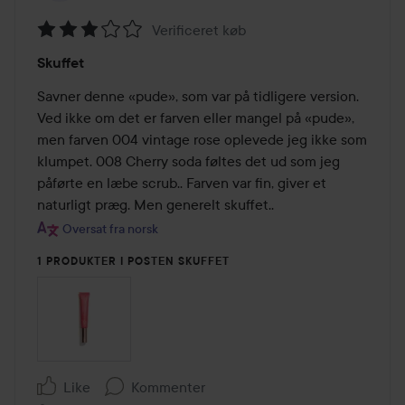
Verificeret køb
Bedømmelse:
Skuffet
3
ud
Savner denne «pude», som var på tidligere version. 
af
Ved ikke om det er farven eller mangel på «pude», 
5
men farven 004 vintage rose oplevede jeg ikke som 
klumpet. 008 Cherry soda føltes det ud som jeg 
påførte en læbe scrub.. Farven var fin, giver et 
naturligt præg. Men generelt skuffet..
Oversat fra norsk
1 PRODUKTER I POSTEN SKUFFET
Like
Kommenter