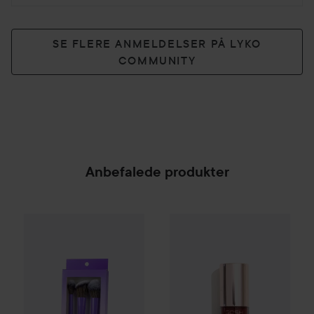
SE FLERE ANMELDELSER PÅ LYKO
COMMUNITY
Anbefalede produkter
Gleeze
Squad Makeup Brush Kit
Gosh
LIP GLAZE
5 g
69 kr.
129 kr.
SPONSORED