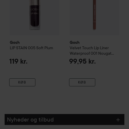
Gosh
Gosh
LIP STAIN
005 Soft Plum
Velvet Touch Lip Liner
Waterproof
001 Nougat
Crisp
119 kr.
99,95 kr.
KØB
KØB
Nyheder og tilbud