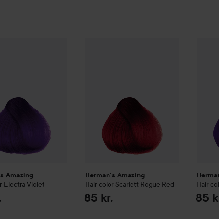
s Amazing
Hair color
Electra Violet
Herman´s Amazing
Hair color
Scarlett R
Herman
85 kr.
s Amazing
Herman´s Amazing
Herman
r
Electra Violet
Hair color
Scarlett Rogue Red
Hair co
.
85 kr.
85 k