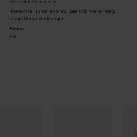
Hair color Felicia Fire
Mere rosa i tonen end rød, især hvis man er rigtig 
blond. Derfor vurderingen.
Emma
1 år
s Amazing
Hair color
Tammy Turqoise
Herman´s Amazing
Bleach power and ac
Herman
85 kr.