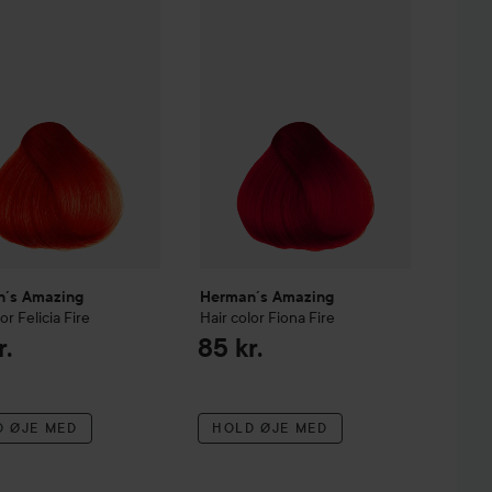
´s Amazing
Herman´s Amazing
lor
Felicia Fire
Hair color
Fiona Fire
r.
85 kr.
D ØJE MED
HOLD ØJE MED