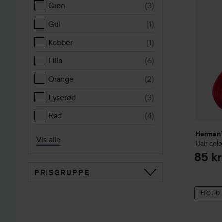
Grøn
(
3
)
Gul
(
1
)
Kobber
(
1
)
Lilla
(
6
)
Orange
(
2
)
Lyserød
(
3
)
Rød
(
4
)
Herman´
Vis alle
Hair colo
85 kr
PRISGRUPPE
HOLD