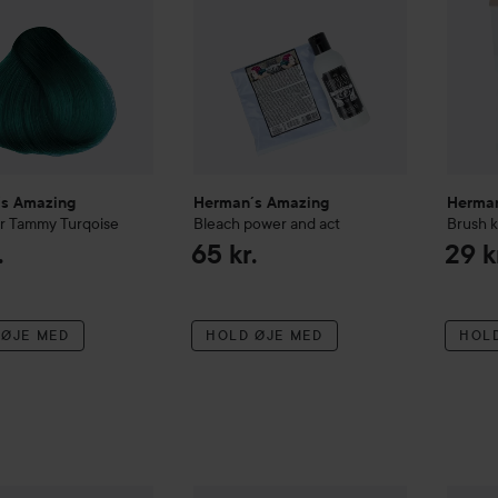
s Amazing
Herman´s Amazing
Herman
r
Tammy Turqoise
Bleach power and act
Brush k
.
65 kr.
29 k
 ØJE MED
HOLD ØJE MED
HOL
s Amazing
Hair color
Ruby Red
Herman´s Amazing
Hair color
Wanda Cop
Herman
85 kr.