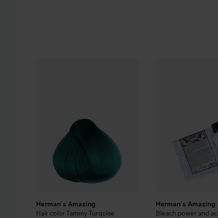
Herman´s Amazing
Hair color
Tammy Turqoise
Herman´s Amazing
85 kr.
Herman´s Amazing
Herman´s Amazing
Hair color
Tammy Turqoise
Bleach power and ac