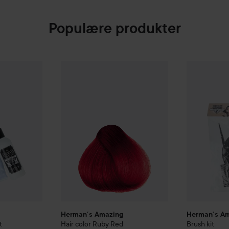
Populære produkter
Bleach power and act
Herman´s Amazing
Hair color
Ruby Red
Herman´s A
65 kr.
85 kr.
Herman´s Amazing
Herman´s A
t
Hair color
Ruby Red
Brush kit