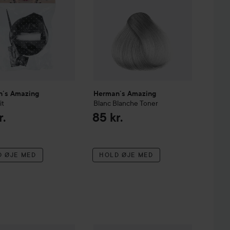
´s Amazing
Herman´s Amazing
it
Blanc Blanche Toner
r.
85 kr.
D ØJE MED
HOLD ØJE MED
per
´s Amazing
Hair color
Felicia Fire
Herman´s Amazing
Hair color
Fiona Fire
85 kr.
85 kr.