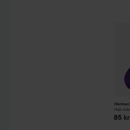
Herman´
Herman´
Hair colo
85 kr