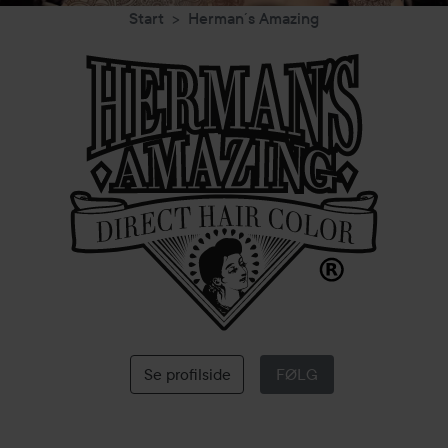
Start
Herman´s Amazing
Herman
´s
Amazing
Se profilside
FØLG