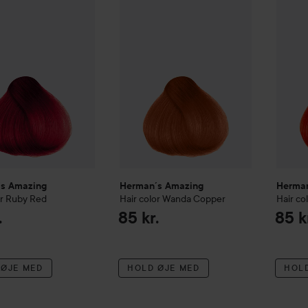
s Amazing
Herman´s Amazing
Herman
r
Ruby Red
Hair color
Wanda Copper
Hair co
.
85 kr.
85 k
 ØJE MED
HOLD ØJE MED
HOL