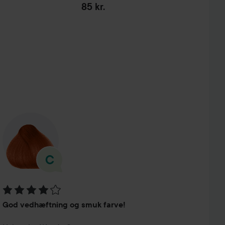
85 kr.
Bedømmelse: 4 ud af 5
God vedhæftning og smuk farve!