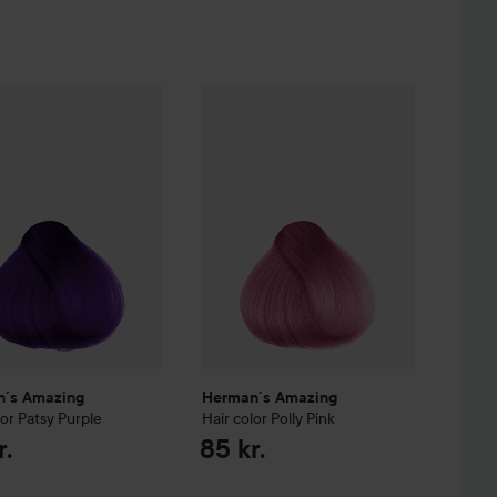
ogue Red
´s Amazing
Hair color
Patsy Purple
Herman´s Amazing
Hair color
Polly Pink
85 kr.
85 kr.
´s Amazing
Herman´s Amazing
lor
Patsy Purple
Hair color
Polly Pink
r.
85 kr.