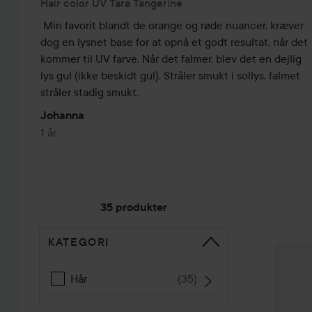
Hair color UV Tara Tangerine
Min favorit blandt de orange og røde nuancer, kræver 
dog en lysnet base for at opnå et godt resultat, når det 
kommer til UV farve. Når det falmer, blev det en dejlig 
lys gul (ikke beskidt gul). Stråler smukt i sollys, falmet 
stråler stadig smukt.
Johanna
1 år
35 produkter
KATEGORI
GÅ TIL SORTER
Herman´
Hår
(
35
)