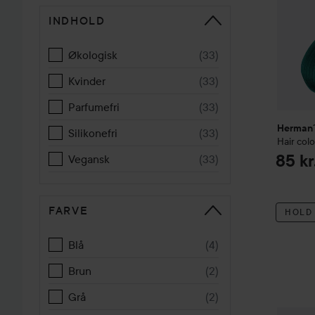
INDHOLD
Økologisk
(
33
)
Kvinder
(
33
)
Parfumefri
(
33
)
Herman´
Silikonefri
(
33
)
Hair colo
85 kr
Vegansk
(
33
)
FARVE
HOLD
Blå
(
4
)
Brun
(
2
)
Grå
(
2
)
Herman´