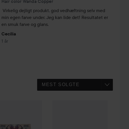
Hair color Wanda Copper
Virkelig dejligt produkt, god vedhæftning selv med 
min egen farve under. Jeg kan lide det! Resultatet er 
en smuk farve og glans.
Cecilia
1 år
t
´s Amazing
Brush kit
Herman´s Amazing
Blanc Blanche Tone
65 kr.
29 kr.