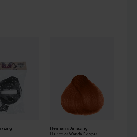
mazing
Brush kit
Herman´s Amazing
Hair color
Wanda Copp
29 kr.
mazing
Herman´s Amazing
Hair color
Wanda Copper