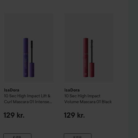
agnified Master Volume Mascara
IsaDora
10 Sec High Impact
Lift & Curl Mascara
IsaDora
Black
10 Sec High Impact
01 Intense Blac
Volume
155 kr.
IsaDora
IsaDora
10 Sec High Impact
Lift &
10 Sec High Impact
Curl Mascara
01 Intense
Volume Mascara
01 Black
Black
129 kr.
129 kr.
KØB
KØB