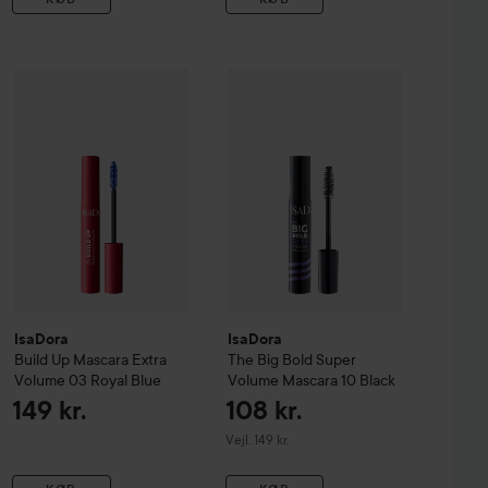
IsaDora
Build Up Mascara Extra Volume
141 kr.
03 Royal Blue
149 kr.
w Length & Volume Mascara
01 Black
IsaDora
The Big Bold Super Volum
Vejledende pris 149 kr.
IsaDora
IsaDora
Build Up Mascara Extra
The Big Bold Super
Volume
03 Royal Blue
Volume Mascara
10 Black
149 kr.
108 kr.
Vejledende pris 149 kr.
Vejl. 149 kr.