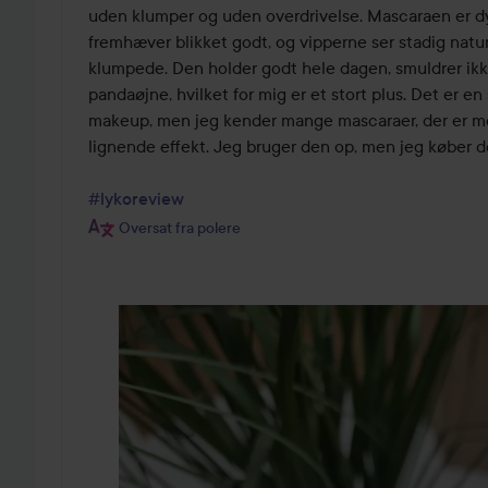
uden klumper og uden overdrivelse. Mascaraen er dyb
fremhæver blikket godt, og vipperne ser stadig naturl
klumpede. Den holder godt hele dagen, smuldrer ikke
pandaøjne, hvilket for mig er et stort plus. Det er en s
makeup, men jeg kender mange mascaraer, der er meg
lignende effekt. Jeg bruger den op, men jeg køber de
#lykoreview
Oversat fra polere