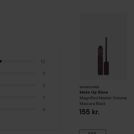
Make Up Store
M
SPONSORED
12
5
3
SPONSORED
Make Up Store
3
Magnified Master Volume
Mascara
Black
4
155 kr.
KØB