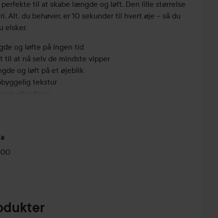
rfekte til at skabe længde og løft. Den lille størrelse
i. Alt, du behøver, er 10 sekunder til hvert øje – så du
 elsker.
gde og løfte på ingen tid
t til at nå selv de mindste vipper
gde og løft på et øjeblik
pbyggelig tekstur
mpe eller flage
ra
 og stryg fra rod til spids. Gentag for at opnå din
000
en strække hver vippe og skabe ultimativt løft og
odukter