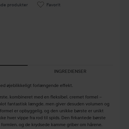
nde produkter
Favorit
INGREDIENSER
d øjeblikkeligt forlængende effekt.
rste, kombineret med en fleksibel, cremet formel –
blot fantastisk længde, men giver desuden volumen og
VINGEREDE
 formel er opbyggelig, og den unikke børste er unikt
OG
ke hver vippe fra rod til spids. Den firkantede børste
VINDENDE
or formlen, og de krydsede kamme griber om hårene,
🏆