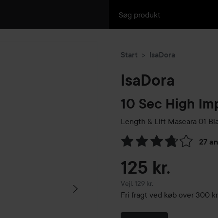
Start
IsaDora
IsaDora
10 Sec High Im
Length & Lift Mascara
01 Bl
27 a
Gå til Anmeldelser & komme
125 kr.
Vejledende pris 129 kr.
Vejl. 129 kr.
Fri fragt ved køb over 300 