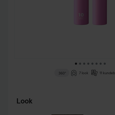
7 look
11 kundeb
360°
GÅ TIL PRODUKTINFORMATION
Look