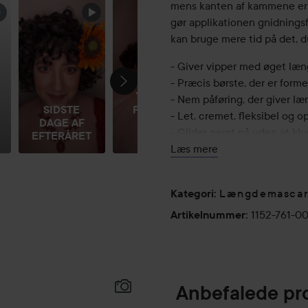
mens kanten af kammene er pe
gør applikationen gnidningsfr
kan bruge mere tid på det, du
- Giver vipper med øget læn
- Præcis børste, der er forme
”JEG ER
- Nem påføring, der giver læn
SIDSTE
PIERROT,
- Let, cremet, fleksibel og o
DAGE AF
JEG ER
- Glider nemt på uden at klu
EFTERÅRET
EVE...
Læs mere
Anvendelse:
Længdemasca
Kategori
:
Hold børsten mod dine vipper,
1152-761-0
Artikelnummer
:
ønskede effekt, og lad børst
optimal længde.
Anbefalede pr