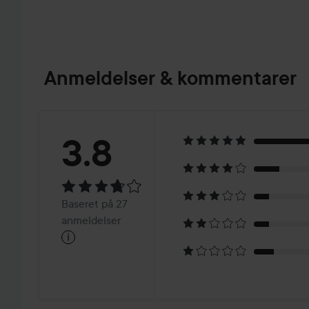
Anmeldelser & kommentarer
Bedømmelse:
3.8
3.8
Baseret
Baseret på 27
på
anmeldelser
i
27