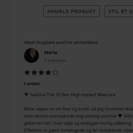
anmeldelser
ANMELD PRODUKT
STIL ET
Mest brugbare positive anmeldelse
Marta
9 måneder
Posten blev oprettet 9 måneder
Bedømmelse:
I orden.
4
ud
💗 IsaDora The 10 Sec High Impact Mascara 

af
5
Mine vipper er ret fine og korte, så jeg forventer ikke
men denne overraskede mig virkelig positivt 🖤 Silik
griber let fat i hver vipp og muliggør hurtig påføring, 
Effekten er pænt forlængede og let fortykkede vipper,