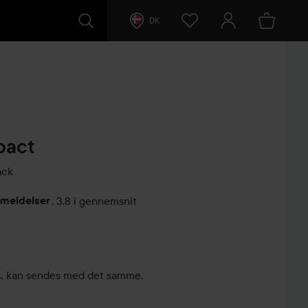
DK
pact
ack
nmeldelser
,
3.8 i gennemsnit
ntarer
kr., kan sendes med det samme.