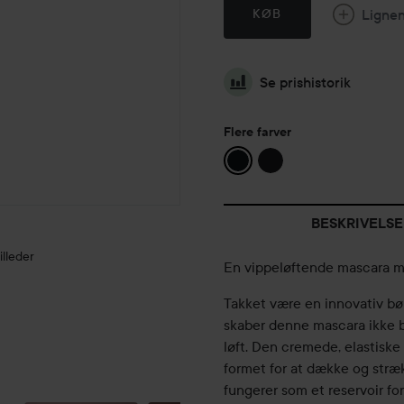
Ligne
KØB
Se prishistorik
Flere farver
BESKRIVELSE
illeder
En vippeløftende mascara me
Takket være en innovativ bø
skaber denne mascara ikke 
løft. Den cremede, elastiske
formet for at dække og stræk
FARV MIG
fungerer som et reservoir f
SMUK