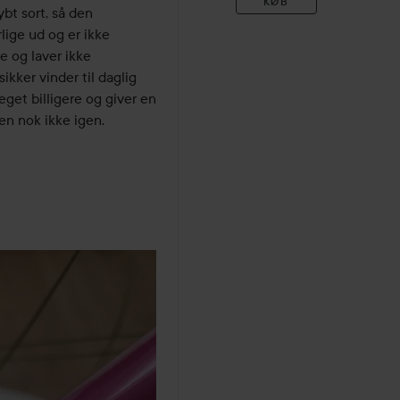
KØB
t sort, så den 
ige ud og er ikke 
 og laver ikke 
ikker vinder til daglig 
et billigere og giver en 
n nok ikke igen.
