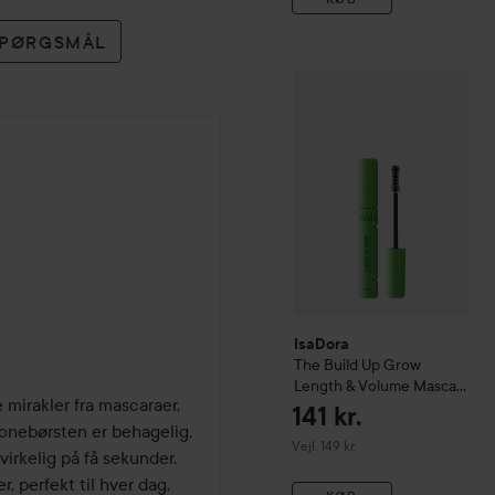
 SPØRGSMÅL
IsaDora
The Build Up Gro
IsaDora
The Build Up Grow
Length & Volume Mascara
 mirakler fra mascaraer, 
01 Black
141 kr.
onebørsten er behagelig, 
Vejledende pris 149 kr.
Vejl. 149 kr.
virkelig på få sekunder. 
 perfekt til hver dag, 