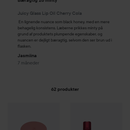
Bæragtig  26 minty
Juicy Glass Lip Oil Cherry Cola
En lignende nuance som black honey, med en mere 
behagelig konsistens. Læberne prikkes minty på 
grund af produktets plumpende egenskaber, og 
nuancen er dejligt bæragtig, selvom den ser brun ud i 
flasken.
Jasmiina
7 måneder
62 produkter
Kaja
GÅ TIL FILTER
Play Bento
02 Cloud Latte
Kaja
Jelly Charm
02 Squeeze 
219 kr.