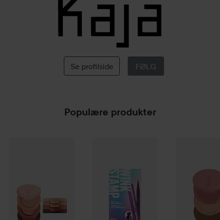
Kaja
Se profilside
FØLG
Populære produkter
Kaja
Beauty Bento
10 Spiked Ginger
Kaja
Wink Stamp
Kaja
Play Ben
209 kr.
229 kr.