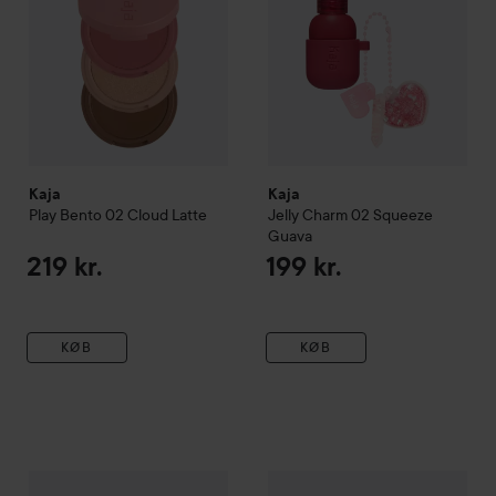
Kaja
Kaja
Play Bento
02 Cloud Latte
Jelly Charm
02 Squeeze
Guava
219 kr.
199 kr.
KØB
KØB
Kaja
Wink Stamp
Kaja
Heart Melter
05 Hunny B
229 kr.