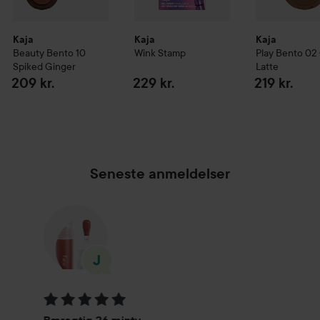
Kaja
Kaja
Kaja
Beauty Bento
10
Wink Stamp
Play Bento
02
Spiked Ginger
Latte
209 kr.
229 kr.
219 kr.
Seneste anmeldelser
Bedømmelse: 5 ud af 5