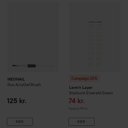
NEONAIL
Duo AcryGel Brush
125 kr.
Campaign 25%
Love'n Layer
St
Campaign 25%
NEONAIL
Duo AcryGel Brush
Love'n Layer
Starburst
Emerald Green
Tilbudspris
125 kr.
74 kr.
Ordinarie pris 99 kr.
Førpris 99 kr.
KØB
KØB