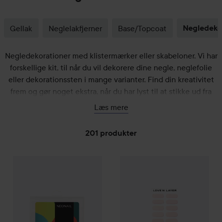
Gellak
Neglelakfjerner
Base/Topcoat
Negledeko
Negledekorationer med klistermærker eller skabeloner. Vi har
forskellige kit, til når du vil dekorere dine negle, neglefolie
eller dekorationssten i mange varianter. Find din kreativitet
frem og gør noget ekstra, når du har lyst til at stikke ud fra
mængden.
Læs mere
201 produkter
NEONAIL
GÅ TIL FILTER
Duo AcrylGel forms
Love'n Layer
Solid Layers
Ligh
119 kr.