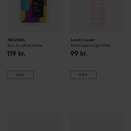
NEONAIL
Love'n Layer
Duo AcrylGel forms
Solid Layers
Light Pink
119 kr.
99 kr.
KØB
KØB
NEONAIL
Dried Flowers
01 - Pink
NEONAIL
Duo AcrylGel forms
35 kr.