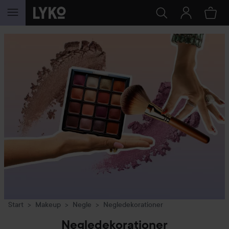
GÅ TIL INDHOLD
Start
Makeup
Negle
Negledekorationer
Negledekorationer