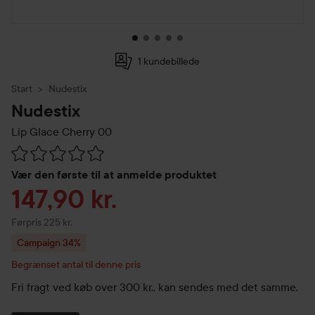
1 kundebillede
Start
Nudestix
Nudestix
Lip Glace
Cherry 00
Gå til Anmeldelser & kommentarer
Vær den første til at anmelde produktet
Tilbudspris
147,90 kr.
Ordinarie pris 225 kr.
Førpris 225 kr.
Campaign 34%
Begrænset antal til denne pris
Fri fragt ved køb over 300 kr., kan sendes med det samme.