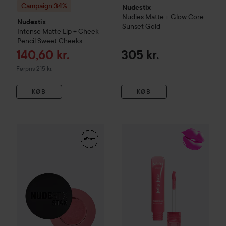
Campaign 34%
Nudestix
Nudies Matte + Glow Core
Nudestix
Sunset Gold
Intense Matte Lip + Cheek
Pencil
Sweet Cheeks
Tilbudspris
140,60 kr.
305 kr.
Ordinarie pris 215 kr.
Førpris 215 kr.
KØB
KØB
Nudestix
Stax All Over Color Blush Balm
Love & Roses
239 kr
NYX PROFESSIONAL MAKEU