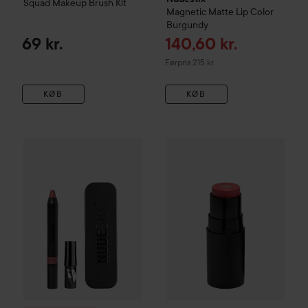
Squad Makeup Brush Kit
Magnetic Matte Lip Color
Burgundy
Tilbudspris
69 kr.
140,60 kr.
Ordinarie pris 215 kr.
Førpris 215 kr.
KØB
KØB
Nudestix
Nudies Matte + Glo
Campaign 34%
Nudestix
Intense Matte Lip + Cheek Pencil
S