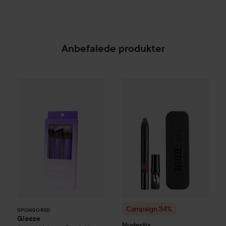
Anbefalede produkter
Gleeze
Squad Makeup Brush Kit
69 kr.
Campaign 34%
Nudestix
Magne
SPONSORED
Campaign 34%
SPONSORED
Gleeze
Nudestix