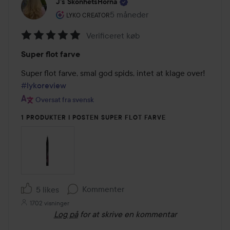
J’s SkönhetsHörna
Brugerens rolle: Lyko Creator.
5 måneder
Posten blev oprettet 5 måneder
LYKO CREATOR
Verificeret køb
Bedømmelse:
Super flot farve
5
ud
af
#lykoreview
5
Oversat fra svensk
1 PRODUKTER I POSTEN SUPER FLOT FARVE
Kommenter
5 likes
1702 visninger
Log på
for at skrive en kommentar