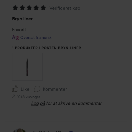
Verificeret køb
Bedømmelse:
Bryn liner
5
ud
Favorit 
af
Oversat fra norsk
5
1 PRODUKTER I POSTEN BRYN LINER
Like
Kommenter
1048 visninger
Log på
for at skrive en kommentar