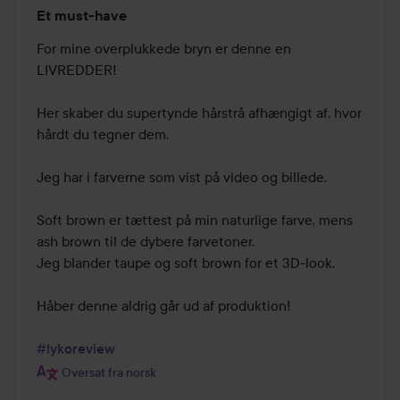
Bedømmelse:
Et must-have
5
ud
For mine overplukkede bryn er denne en 
af
LIVREDDER!

5
Her skaber du supertynde hårstrå afhængigt af, hvor 
hårdt du tegner dem.

Jeg har i farverne som vist på video og billede.

Soft brown er tættest på min naturlige farve, mens 
ash brown til de dybere farvetoner.

Jeg blander taupe og soft brown for et 3D-look.

Håber denne aldrig går ud af produktion!

#lykoreview
Oversat fra norsk