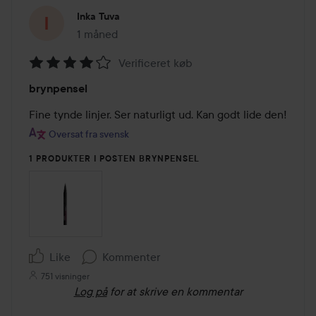
Inka Tuva
1 måned
Posten blev oprettet 1 måned
Verificeret køb
Bedømmelse:
brynpensel
4
ud
Fine tynde linjer. Ser naturligt ud. Kan godt lide den!
af
Oversat fra svensk
5
1 PRODUKTER I POSTEN BRYNPENSEL
Like
Kommenter
751 visninger
Log på
for at skrive en kommentar