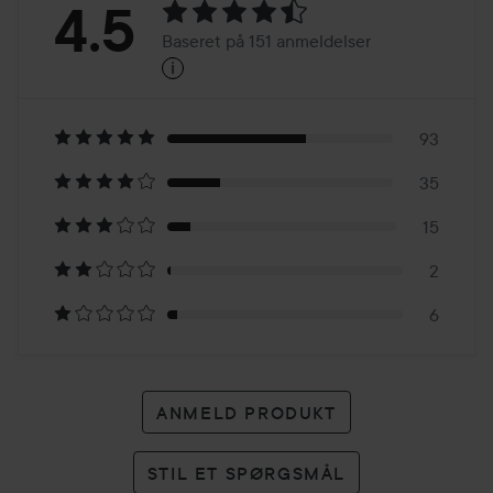
Bedømmelse:
4.5
Baseret på 151 anmeldelser
i
4.5
Baseret
på
93
35
151
15
anmeldelser
2
6
ANMELD PRODUKT
STIL ET SPØRGSMÅL