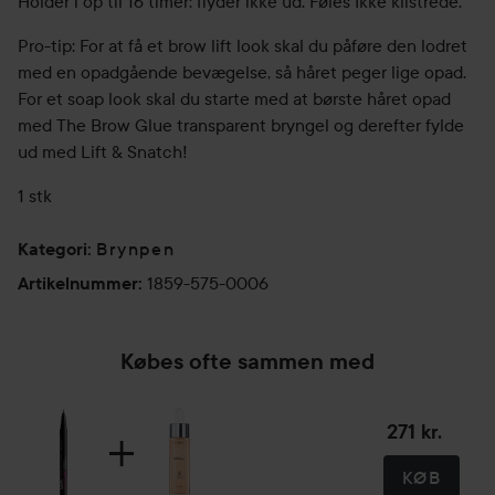
Holder i op til 16 timer: flyder ikke ud. Føles Ikke klistrede.
Pro-tip: For at få et brow lift look skal du påføre den lodret
med en opadgående bevægelse, så håret peger lige opad.
For et soap look skal du starte med at børste håret opad
med The Brow Glue transparent bryngel og derefter fylde
ud med Lift & Snatch!
1 stk
Brynpen
Kategori
:
1859-575-0006
Artikelnummer
:
Købes ofte sammen med
271 kr.
KØB