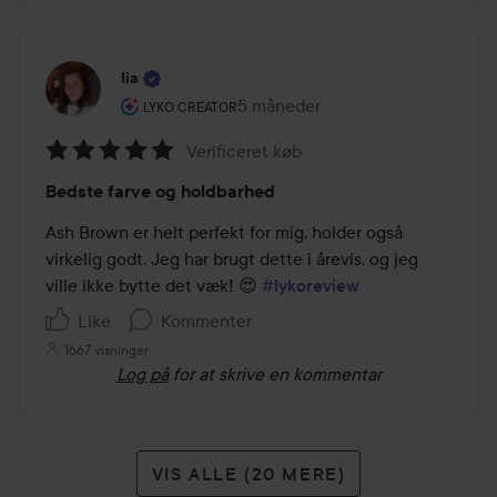
Iia
Brugerens rolle: Lyko Creator.
5 måneder
Posten blev oprettet 5 måneder
LYKO CREATOR
Verificeret køb
Bedømmelse:
Bedste farve og holdbarhed
5
ud
Ash Brown er helt perfekt for mig, holder også 
af
virkelig godt. Jeg har brugt dette i årevis, og jeg 
5
ville ikke bytte det væk! 😍 
#lykoreview
Like
Kommenter
1667 visninger
Log på
for at skrive en kommentar
VIS ALLE (20 MERE)