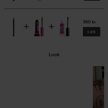
350 kr.
KØB
Look
ET
SOMMERLOOK
💁‍♀️☀️
SPRING OVER SEKTIONEN