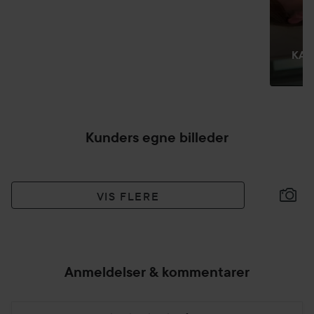
KAT
M
Kunders egne billeder
VIS FLERE
Anmeldelser & kommentarer