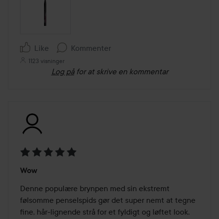
Like
Kommenter
1123 visninger
Log på
for at skrive en kommentar
Bedømmelse:
Wow
5
ud
Denne populære brynpen med sin ekstremt 
af
følsomme penselspids gør det super nemt at tegne 
5
fine, hår-lignende strå for et fyldigt og løftet look. 