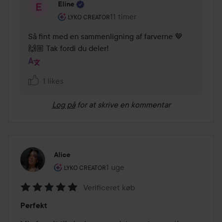
Eline
Brugerens rolle: Lyko Creator.
11 timer
Kommentaren lades 11 timer
LYKO CREATOR
Så fint med en sammenligning af farverne 🤎
🙌🏼 Tak fordi du deler!
1 likes
Log på
for at skrive en kommentar
Alice
Brugerens rolle: Lyko Creator.
1 uge
Posten blev oprettet 1 uge
LYKO CREATOR
Verificeret køb
Bedømmelse:
Perfekt
5