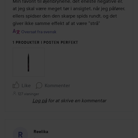
ud
Min favorit til øjenbrynene, det eneste negative er, 
af
at jeg skal være meget tør i ansigtet, når jeg påfører, 
5
ellers spidser den den skarpe spids rundt, og det 
giver ikke samme effekt af at være "strå"
Oversat fra svensk
1 PRODUKTER I POSTEN PERFEKT
Like
Kommenter
127 visninger
Log på
for at skrive en kommentar
Reelika