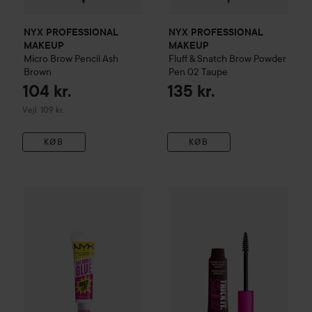
NYX PROFESSIONAL
NYX PROFESSIONAL
MAKEUP
MAKEUP
Micro Brow Pencil
Ash
Fluff & Snatch Brow Powder
Brown
Pen
02 Taupe
104 kr.
135 kr.
Vejledende pris 109 kr.
Vejl. 109 kr.
KØB
KØB
NYX PROFESSIONAL MAKEUP
NYX PROFESSIONAL MAKEU
The Brow Glue Crazy Lift La