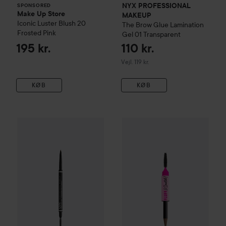
NYX PROFESSIONAL
SPONSORED
Make Up Store
MAKEUP
Iconic Luster Blush
20
The Brow Glue Lamination
Frosted Pink
Gel
01 Transparent
195 kr.
110 kr.
Vejledende pris 119 kr.
Vejl. 119 kr.
KØB
KØB
NYX PROFESSIONAL MAKEU
NYX PROFESSIONAL MAKEUP
Micro Brow Pencil
Ash Brow