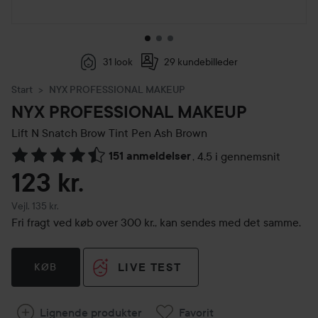
31 look
29 kundebilleder
Start
NYX PROFESSIONAL MAKEUP
NYX PROFESSIONAL MAKEUP
Lift N Snatch Brow Tint Pen
Ash Brown
151 anmeldelser
,
4.5 i gennemsnit
Gå til Anmeldelser & kommentarer
123 kr.
Vejledende pris 135 kr.
Vejl. 135 kr.
Fri fragt ved køb over 300 kr., kan sendes med det samme.
LIVE TEST
KØB
Lignende produkter
Favorit