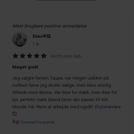
Mest brugbare positive anmeldelse
Ebba🫶🏻
1 år
Posten blev oprettet 1 år
Verificeret køb
Bedømmelse:
Meget godt
5
ud
Jeg valgte farven Taupe, var meget usikker på 
af
hvilken farve jeg skulle vælge, men blev utrolig 
5
tilfreds med denne. Var ikke for mørk, men ikke for 
lys, perfekt mørk blond farve der passer til mit 
blonde hår. Nem at arbejde med også!! 
#lykoreview
💞
Oversat fra svensk