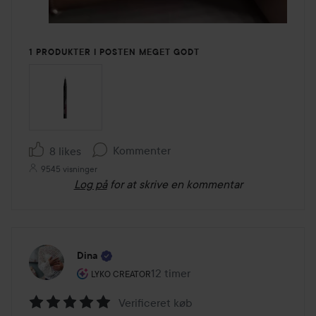
1 PRODUKTER I POSTEN MEGET GODT
Kommenter
8 likes
9545 visninger
Log på
for at skrive en kommentar
Dina
Brugerens rolle: Lyko Creator.
12 timer
Posten blev oprettet 12 timer
LYKO CREATOR
Verificeret køb