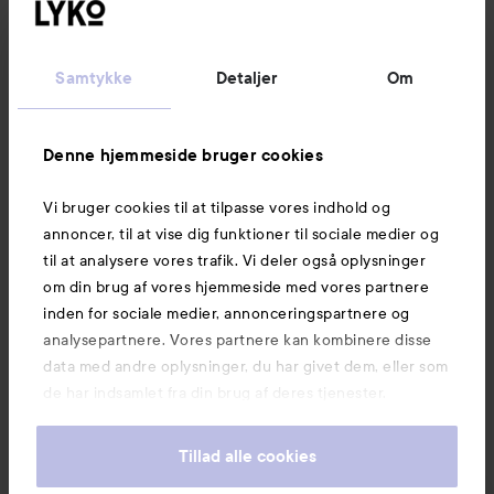
Kundeservice
Samtykke
Detaljer
Om
Information
Denne hjemmeside bruger cookies
Vi bruger cookies til at tilpasse vores indhold og
Mere at udforske
annoncer, til at vise dig funktioner til sociale medier og
til at analysere vores trafik. Vi deler også oplysninger
om din brug af vores hjemmeside med vores partnere
inden for sociale medier, annonceringspartnere og
analysepartnere. Vores partnere kan kombinere disse
data med andre oplysninger, du har givet dem, eller som
de har indsamlet fra din brug af deres tjenester.
Tillad alle cookies