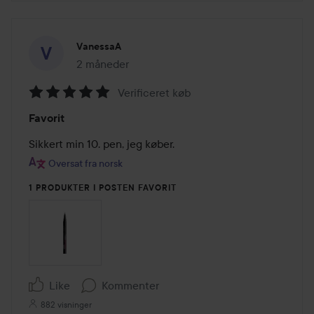
VanessaA
2 måneder
Posten blev oprettet 2 måneder
Verificeret køb
Bedømmelse:
Favorit
5
ud
Sikkert min 10. pen, jeg køber.
af
Oversat fra norsk
5
1 PRODUKTER I POSTEN FAVORIT
Like
Kommenter
882 visninger