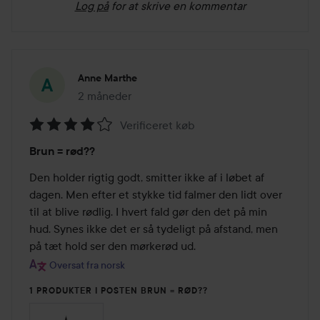
Log på
for at skrive en kommentar
Anne Marthe
2 måneder
Posten blev oprettet 2 måneder
Verificeret køb
Bedømmelse:
Brun = rød??
4
ud
Den holder rigtig godt, smitter ikke af i løbet af 
af
dagen. Men efter et stykke tid falmer den lidt over 
5
til at blive rødlig. I hvert fald gør den det på min 
hud. Synes ikke det er så tydeligt på afstand, men 
på tæt hold ser den mørkerød ud.
Oversat fra norsk
1 PRODUKTER I POSTEN BRUN = RØD??