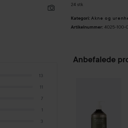
24 stk
Akne og urenh
Kategori
:
4025-100-
Artikelnummer
:
Anbefalede pr
13
Campaign 24%
S
SPONSORED
11
7
1
3