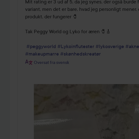
Mit rating er 3 ud af 5, da jeg synes, der også burde 
variant, men det er bare, hvad jeg personligt mener, 
produkt, der fungerer 🧷

Tak Peggy World og Lyko for æren 🧷🎸

#peggyworld
#Lykoinflutester
#lykosverige
#akne
#makeupmarre
#skønhedskreatør
Oversat fra svensk