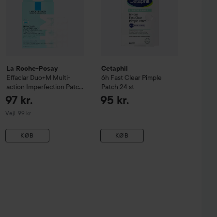
La Roche-Posay
Cetaphil
Effaclar Duo+M Multi-
6h Fast Clear Pimple
action Imperfection Patch
Patch 24 st
22 stk
97 kr.
95 kr.
Vejledende pris 99 kr.
Vejl. 99 kr.
KØB
KØB