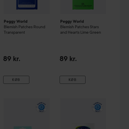
Peggy World
Peggy World
Blemish Patches Round
Blemish Patches Stars
Transparent
and Hearts
Lime Green
89 kr.
89 kr.
KØB
KØB
my
Zitproof Spot 36 Patches
Cetaphil
6h Fast Clear Pimple Patc
89 kr.
La Roche-Posay
Effaclar Duo+M Multi-action Imperfection Pa