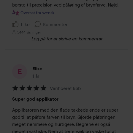
af
børste til præcision ved påføring af brynfarve. Nøjd.
5
Oversat fra svensk
Like
Kommenter
5444 visninger
Log på
for at skrive en kommentar
Elise
1 år
Posten blev oprettet 1 år
Verificeret køb
Bedømmelse:
Super god applikator
5
ud
Applikatoren med den flade takkede ende er super 
af
god til at påføre farven til bryn. Gjorde påføringen 
5
meget nemmere og hurtigere. Begrene er også 
meget praktiske. Nem at tørre væk og vaske for at 