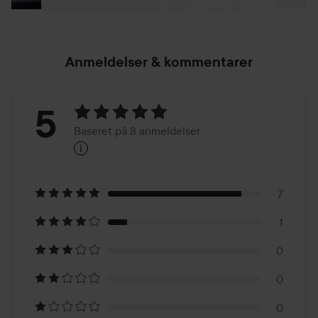
Anmeldelser & kommentarer
Bedømmelse:
5
Baseret på 8 anmeldelser
i
5
Baseret
på
7
1
8
0
anmeldelser
0
0