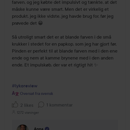
5
farven, og jeg købte det impulsivt og tænkte, at det 
måske kunne være smart. Men det er virkelig et 
produkt, jeg ikke vidste, jeg havde brug for, før jeg 
prøvede det 😀

Så utroligt smart det er at blande farven i de små 
krukker i stedet for en papkop, som jeg har gjort før. 
Pinden er perfekt til at blande farven med i den ene 
ende og nem at kamme brynene med i den anden 
ende. Et impulskøb, der var et rigtigt hit ✨

#lykoreview
Oversat fra svensk
1 kommentar
2 likes
1272 visninger
Anna