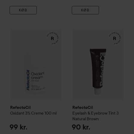
KØB
KØB
RefectoCil
Oxidant 3% Creme
100 ml
RefectoCil
Eyelash & Eyebrow
99 kr.
RefectoCil
RefectoCil
Oxidant 3% Creme
100 ml
Eyelash & Eyebrow Tint
3
Natural Brown
99 kr.
90 kr.