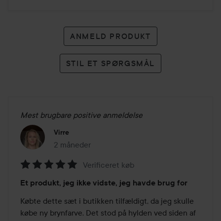
ANMELD PRODUKT
STIL ET SPØRGSMÅL
Mest brugbare positive anmeldelse
Virre
2 måneder
Posten blev oprettet 2 måneder
Verificeret køb
Bedømmelse:
Et produkt, jeg ikke vidste, jeg havde brug for
5
ud
Købte dette sæt i butikken tilfældigt, da jeg skulle 
af
købe ny brynfarve. Det stod på hylden ved siden af 