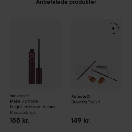
Anbefalede produkter
Make Up Store
Magnified Master Volume Mascara
RefectoCil
Browista Toolkit
149
SPONSORED
RefectoCil
SPONSORED
Make Up Store
Browista Toolkit
Magnified Master Volume
Mascara
Black
155 kr.
149 kr.