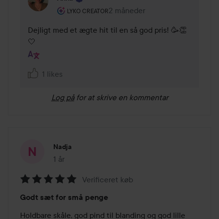
Brugerens rolle: Lyko Creator.
2 måneder
Kommentaren lades 2 måneder
LYKO CREATOR
Dejligt med et ægte hit til en så god pris! 🥳👏
🤍
1 likes
Log på
for at skrive en kommentar
Nadja
1 år
Posten blev oprettet 1 år
Verificeret køb
Bedømmelse:
Godt sæt for små penge
5
ud
Holdbare skåle, god pind til blanding og god lille 