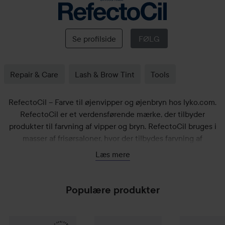
RefectoCil
Se profilside
FØLG
Repair & Care
Lash & Brow Tint
Tools
RefectoCil – Farve til øjenvipper og øjenbryn hos lyko.com.
RefectoCil er et verdensførende mærke, der tilbyder
produkter til farvning af vipper og bryn. RefectoCil bruges i
masser af frisørsaloner, hvor der tilbydes farvning af
øjenvipper og øjenbryn – og nu kan du endelig opnå det
Læs mere
samme resultat derhjemme!
Populære produkter
RefectoCil
Eyelash & Eyebrow Tint
3 Natural Brown
RefectoCil
Ox
90 kr.