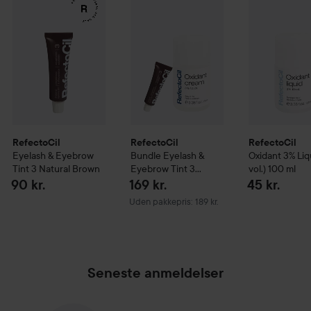
RefectoCil
Bundle Eyelash & Eyebrow
RefectoCil
RefectoCil
RefectoCil
Eyelash & Eyebrow
Bundle Eyelash &
Oxidant 3% Liq
Tint
3 Natural Brown
Eyebrow Tint 3
vol.)
100 ml
Natural Brown &
90 kr.
169 kr.
45 kr.
Oxidant 3% Creme
Uden pakkepris: 189 kr.
100 ml
Seneste anmeldelser