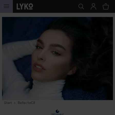
GÅ TIL INDHOLD
Start
RefectoCil