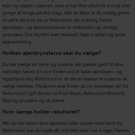
bryn og vipper i salonen, men vi har ikke altid tid, energi eller
penge at bruge på den slags. Når du føler, at du stadig gerne
vil pifte dit look op, er Refectocil din redning. Deres
øjenvippe- og øjenbrynsfarver er velkendte og utroligt
populære. Det skyldes især mærkets høje kvalitet og gode
pigmentering.
Hvilken øjenbrynsfarve skal du vælge?
Du bør vælge en farve og nuance, der passer godt til dine
naturlige farver. En stor fordel ved at købe øjenbryns- og
vippefarve hos Refectocil er, at der er masser af nuancer at
vælge imellem. På denne side finder du for eksempel alt fra
Refectocil Ligth Brown til Pure Black, Refectocil Blond til
Red og så videre og så videre.
Hvor længe holder resultatet?
Når du har farvet dine øjenbryn eller vipper med farve fra
Refectocil, kan du nyde dit stilfulde look i ca. 6 uger. Farven