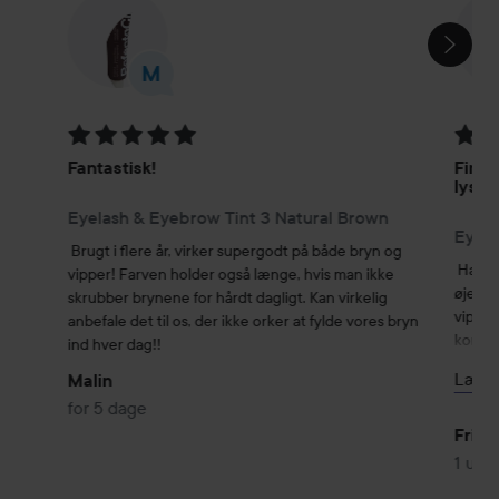
SPRING OVER SEKTIONEN
Bedømmelse: 5 ud af 5
Bedøm
Fantastisk!
Fin f
lyser
Eyelash & Eyebrow Tint 3 Natural Brown
Eyela
Brugt i flere år, virker supergodt på både bryn og 
Har al
vipper! Farven holder også længe, hvis man ikke 
øjenbr
skrubber brynene for hårdt dagligt. Kan virkelig 
vipper
anbefale det til os, der ikke orker at fylde vores bryn 
komple
ind hver dag!!
lysere
Læs 
Malin
grønne
for 5 dage
Lavede
Frida
4 Chest
1 uge