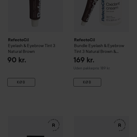
RefectoCil
RefectoCil
Eyelash & Eyebrow Tint
3
Bundle Eyelash & Eyebrow
Natural Brown
Tint 3 Natural Brown &
Oxidant 3% Creme 100 ml
90 kr.
169 kr.
Uden pakkepris: 189 kr.
KØB
KØB
RefectoCil
Eyelash & Eyebrow Tint
RefectoCil
1 Pure Black
Application Set Mi
90 kr.