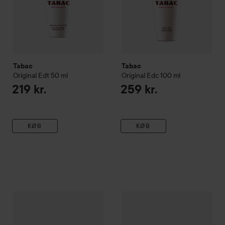
Tabac
Tabac
Original Edt
50 ml
Original Edc
100 ml
219 kr.
259 kr.
KØB
KØB
Tabac
Original Edc Natural Spray
Tabac
50 ml
Original Shaving Foam
205 kr.