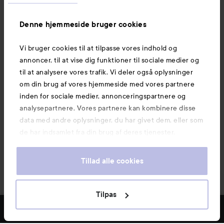
Information
Denne hjemmeside bruger cookies
Vi bruger cookies til at tilpasse vores indhold og
Mere at udforske
annoncer, til at vise dig funktioner til sociale medier og
til at analysere vores trafik. Vi deler også oplysninger
om din brug af vores hjemmeside med vores partnere
inden for sociale medier, annonceringspartnere og
analysepartnere. Vores partnere kan kombinere disse
data med andre oplysninger, du har givet dem, eller som
de har indsamlet fra din brug af deres tjenester.
Tillad alle cookies
Tilpas
Copyright 2026
E-handel af Avensia
FILTER
MEST SOLGTE