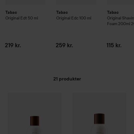
Tabac
Tabac
Tabac
Original Edt
50 ml
Original Edc
100 ml
Original Shavi
Foam 200ml
2
219 kr.
259 kr.
115 kr.
21 produkter
Tabac
GÅ TIL FILTER
Original Edt
50 ml
Tabac
Original Edc
100 ml
219 kr.
259 