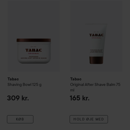
Tabac
Shaving Bowl
125 g
Tabac
Original After Shave Ba
309 kr.
Tabac
Tabac
Shaving Bowl
125 g
Original After Shave Balm
75
ml
309 kr.
165 kr.
KØB
HOLD ØJE MED