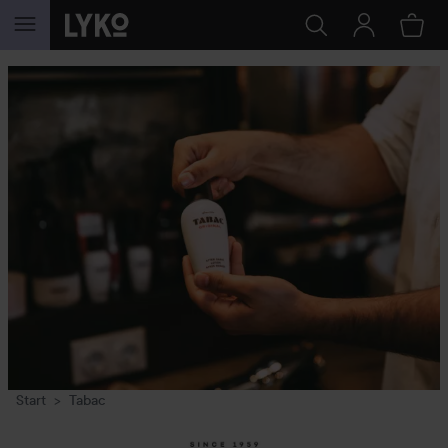
GÅ TIL INDHOLD
Start
Tabac