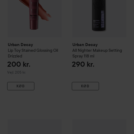
Urban Decay
Urban Decay
Lip Toy Stained Glossing Oil
All Nighter Makeup Setting
Drizzled
Spray
118 ml
200 kr.
290 kr.
Vejledende pris 205 kr.
Vejl. 205 kr.
KØB
KØB
Urban Decay
All Nighter Makeup Setting Spray Glow Finish
Nyhed
Urban Decay
24/7 Moon
1