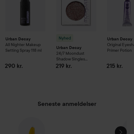
Nyhed
Urban Decay
Urban Decay
All Nighter Makeup
Original Eyes
Urban Decay
Setting Spray
118 ml
Primer Potion
24/7 Moondust
Shadow Singles
Glitter Eyeshadow
290 kr.
219 kr.
215 kr.
Solstice
Seneste anmeldelser
SPRING OVER SEKTIONEN