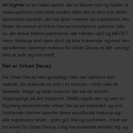
All Nighter
er en tidløs favorit, der er blevet rost og hyldet af
makeupartister over hele verden. Men det er ikke kun dette
fantastiske produkt, der har givet mærket sin popularitet. Her
finder du masser af Urban Decay foundations, paletter (alle
os, der elsker Naked-paletterne, ræk hånden op!) og MEGET
mere. Makeup skal være sjovt og ikke krævende, og med den
sprudlende, farverige makeup fra Urban Decay er det umuligt
ikke at lade sig rive med!
Det er Urban Decay
Da Urban Decay blev grundlagt, blev det opfattet som
radikalt. De dukkede op som i et tomrum - midt i alle de
lyserøde, beige og røde nuancer, der var de eneste
tilgængelige på det tidspunkt. BANG sagde det, og som et
big bang eksploderede Urban Decay på markedet, og som
funklende stjerner spredte deres sprudlende makeup sig i
alle regnbuens farver - grøn, gul, lilla og rustfarvet... intet var
for vovet for Urban Decay. I dag har markedet ændret sig, og