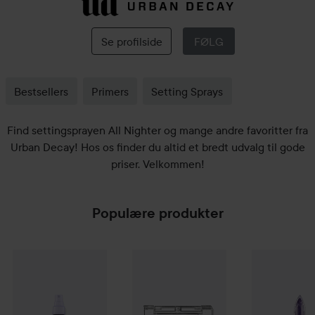
Urban
Decay
Se profilside
FØLG
Bestsellers
Primers
Setting Sprays
Find settingsprayen All Nighter og mange andre favoritter fra
Urban Decay! Hos os finder du altid et bredt udvalg til gode
priser. Velkommen!
Populære produkter
Urban Decay
All Nighter Makeup Setting Spray
Nyhed
Urban Decay
24/7 Moondust Sh
118 ml
Urban Decay
290 kr.