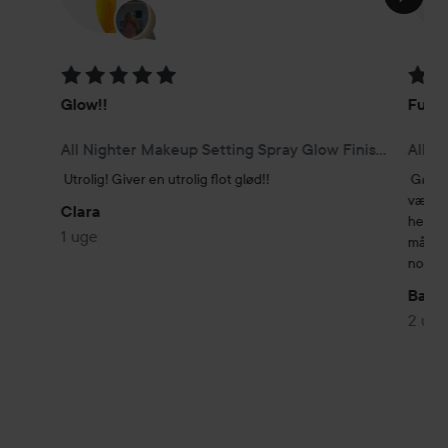
Bedømmelse: 5 ud af 5
Bedøm
Glow!!
Funge
All Nighter Makeup Setting Spray Glow Finish 118 ml
All N
Utrolig! Giver en utrolig flot glød!!
Gør si
være ”
Clara
her). 
1 uge
måske e
nogen 
Back
2 uge