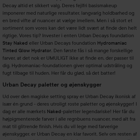
Decay altid et sikkert valg. Deres fejlfri basismakeup
imponerer med naturlige resultater, langvarig holdbarhed og
en bred vifte af nuancer at vælge imellem. Men i så stort et
sortiment som vores kan det være lidt svært at finde den helt
rigtige. Vores tip? Invester i enten Urban Decays foundation
Stay Naked
eller Urban Decays foundation
Hydromaniac
Tinted Glow Hydrator
. Den første fås i så mange forskellige
farver, at det nok er UMULIGT ikke at finde en, der passer til
dig. Hydromaniac-foundationen giver optimal udstråling og
fugt tilbage til huden. Her får du glød, så det batter!
Urban Decay paletter og øjenskygger
Ud over den magiske setting spray er Urban Decay ikonisk af
især én grund - deres utroligt roste paletter og øjenskygger! I
dag er alle mærkets
Naked
-paletter legendariske! Her får du
højpigmenterede farver i alle regnbuens nuancer, med alt fra
mat til glitrende finish. Hvis du vil lege med farverige
øjenskygger, er Urban Decay en klar favorit. Selv om resten af