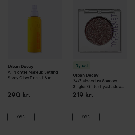
Nyhed
Urban Decay
All Nighter Makeup Setting
Urban Decay
Spray Glow Finish
118 ml
24/7 Moondust Shadow
Singles Glitter Eyeshadow
Solstice
290 kr.
219 kr.
KØB
KØB