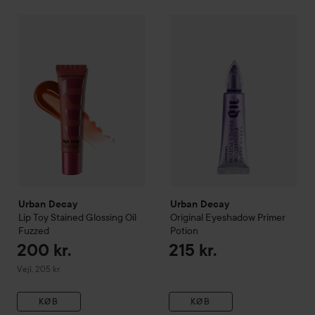
Urban Decay
Original Eyesha
200 kr.
Urban Decay
Lip Toy Stained Glossing Oil
Fuzzed
Vejledende pris 205 kr.
Urban Decay
Urban Decay
Lip Toy Stained Glossing Oil
Original Eyeshadow Primer
Fuzzed
Potion
200 kr.
215 kr.
Vejledende pris 205 kr.
Vejl. 205 kr.
KØB
KØB