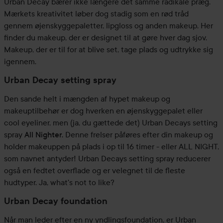
Urban Decay bærer ikke længere det samme radikale præg.
Mærkets kreativitet løber dog stadig som en rød tråd
gennem øjenskyggepaletter, lipgloss og anden makeup. Her
finder du makeup, der er designet til at gøre hver dag sjov.
Makeup, der er til for at blive set, tage plads og udtrykke sig
igennem.
Urban Decay setting spray
Den sande helt i mængden af hypet makeup og
makeuptilbehør er dog hverken en øjenskyggepalet eller
cool eyeliner, men (ja, du gættede det) Urban Decays setting
spray
All Nighter.
Denne frelser påføres efter din makeup og
holder makeuppen på plads i op til 16 timer - eller ALL NIGHT,
som navnet antyder! Urban Decays setting spray reducerer
også en fedtet overflade og er velegnet til de fleste
hudtyper. Ja, what's not to like?
Urban Decay foundation
Når man leder efter en ny yndlingsfoundation, er Urban