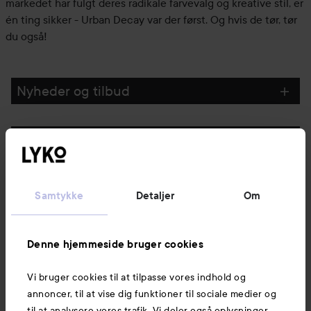
markedet har fulgt deres radikale farvevalg og kreative stil, er
én ting sikker - Urban Decay var der først. Og hvis de tør, tør
du også!
Nyheder og tilbud
Følg os
Kundeservice
Samtykke
Detaljer
Om
Information
Denne hjemmeside bruger cookies
Vi bruger cookies til at tilpasse vores indhold og
Mere at udforske
annoncer, til at vise dig funktioner til sociale medier og
til at analysere vores trafik. Vi deler også oplysninger