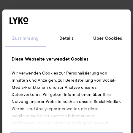
Kundenservice
Informationen
Zustimmung
Details
Über Cookies
Ebenfalls interessant
Diese Webseite verwendet Cookies
Wir verwenden Cookies zur Personalisierung von
Unsere App herunterladen
Inhalten und Anzeigen, zur Bereitstellung von Social-
Media-Funktionen und zur Analyse unseres
Datenverkehrs. Wir geben Informationen über Ihre
Nutzung unserer Website auch an unsere Social Media-,
Werbe- und Analysepartner weiter, die diese
möglicherweise mit anderen Informationen
kombinieren, die Sie ihnen zur Verfügung gestellt
haben oder die sie durch Ihre Nutzung ihrer Dienste