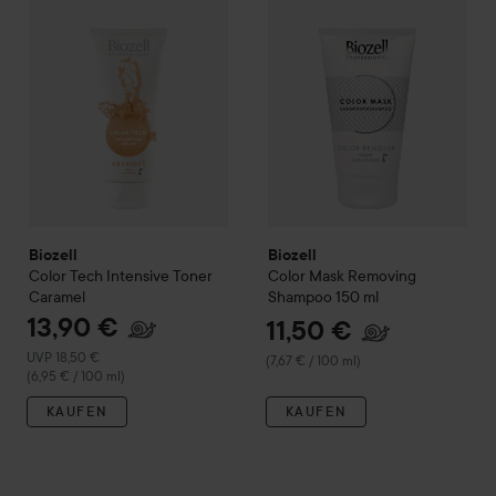
Biozell
Biozell
Color Tech
Intensive Toner
Color Mask
Removing
Caramel
Shampoo
150 ml
13,90 €
11,50 €
Empfohlener Preis 18,50 €
UVP 18,50 €
(7,67 € / 100 ml)
(6,95 € / 100 ml)
KAUFEN
KAUFEN