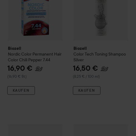
Biozell
Biozell
Nordic Color
Permanent Hair
Color Tech
Toning Shampoo
Color
Chili Pepper 7.44
Silver
16,90 €
16,50 €
(16,90 € St.)
(8,25 € / 100 ml)
KAUFEN
KAUFEN
13,90 €
Biozell
Color Tech
Intensive Toner
Biozell
Caramel
Color Mask
Removing 
Empfohlener Preis 18,50 €
(6,95 € / 100 ml)