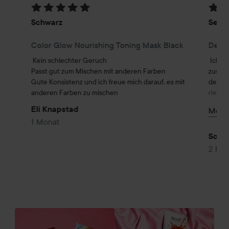
Bewertung: 5 von 5
Bewer
Schwarz
Sehr 
Color Glow Nourishing Toning Mask Black
Detan
Kein schlechter Geruch

Ich be
Passt gut zum Mischen mit anderen Farben

zusam
Gute Konsistenz und ich freue mich darauf, es mit 
dersel
anderen Farben zu mischen
riecht
kämmba
Eli Knapstad
Mehr 
leicht
1 Monat
wasche
Haar ni
Solve
Produk
2 Mo
wieder
hinter
Haar n
trocke
#lyko
Ha
SEKTION ÜBERSPRINGEN