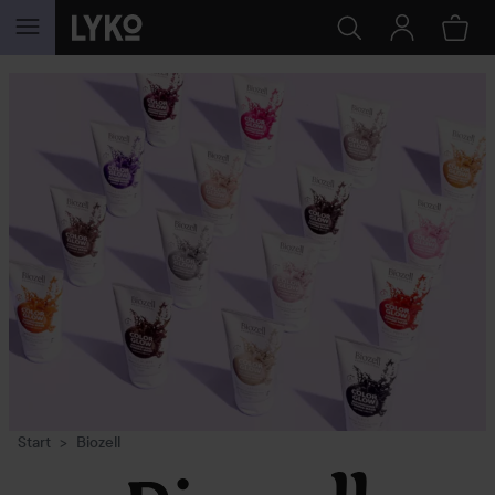
WEITER ZU INHALT
Start
Biozell