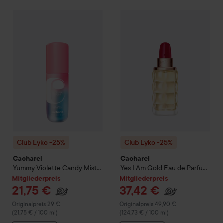
M
2
Club Lyko -25%
Cacharel
Yummy Violette Candy Mist
Club Lyko -25%
Cacharel
100 ml
Yes 
Re
(
Club Lyko -25%
Club Lyko -25%
Cacharel
Cacharel
Yummy Violette Candy Mist
Yes I Am Gold Eau de Parfum
100 ml
30 ml
Mitgliederpreis
Mitgliederpreis
21,75 €
37,42 €
Regulärer Preis 29 €
Regulärer Preis 49,90 €
Originalpreis 29 €
Originalpreis 49,90 €
(21,75 € / 100 ml)
(124,73 € / 100 ml)