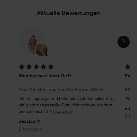
Aktuelle Bewertungen
SEKTION ÜBERSPRINGEN
Bewertung: 5 von 5
Bewer
Welcher herrlicher Duft
Parf
Yes I Am Glorious Eau De Parfum 30 ml
Ella 
Riecht supergut und bekommt viele Komplimente, 
Wunder
ein leicht zu tragender Duft, nicht schwer, sondern 
viktor
einfach frisch 🍑 
#lykoreview
4 Mo
Jessica V
2 Monaten