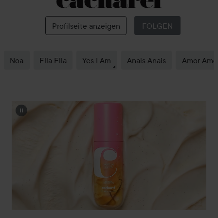
Cacharel
Profilseite anzeigen
FOLGEN
Noa
Ella Ella
Yes I Am
Anais Anais
Amor Amo