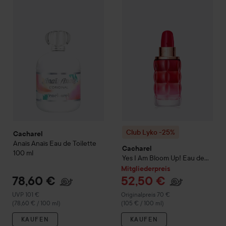
78,60 €
Cacharel
Anaïs Anaïs
Eau de Toilette
100 ml
Empfohlener Preis 101 €
(78,60 € / 100 ml)
Club Lyko -25%
Cacharel
Yes 
Club Lyko -25%
Cacharel
Anaïs Anaïs
Eau de Toilette
Cacharel
100 ml
Yes I Am Bloom Up! Eau de
Parfum
50 ml
Mitgliederpreis
78,60 €
52,50 €
Empfohlener Preis 101 €
Regulärer Preis 70 €
UVP 101 €
Originalpreis 70 €
(78,60 € / 100 ml)
(105 € / 100 ml)
KAUFEN
KAUFEN