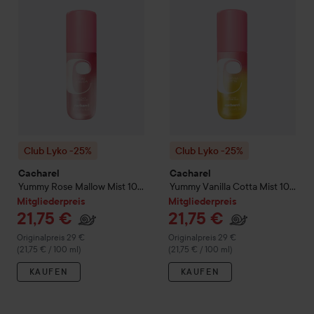
Club Lyko -25%
Club Lyko -25%
Cacharel
Cacharel
Yummy Rose Mallow Mist
100
Yummy Vanilla Cotta Mist
100
ml
ml
Mitgliederpreis
Mitgliederpreis
21,75 €
21,75 €
Regulärer Preis 29 €
Regulärer Preis 29 €
Originalpreis 29 €
Originalpreis 29 €
(21,75 € / 100 ml)
(21,75 € / 100 ml)
KAUFEN
KAUFEN