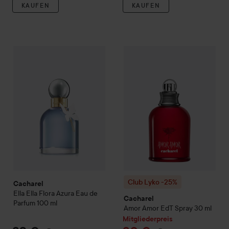
KAUFEN
KAUFEN
82 €
Cacharel
Ella Ella Flora Azura Eau de Parfum
100 ml
Empfohlener Preis 
(82 € / 100 m
Club Lyko -25%
Cacharel
Amor
Club Lyko -25%
Cacharel
Ella Ella Flora Azura Eau de
Cacharel
Parfum
100 ml
Amor Amor
EdT Spray
30 ml
Mitgliederpreis