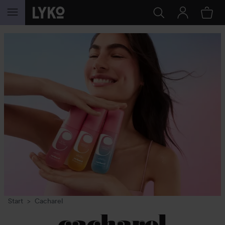
WEITER ZU INHALT
Start
Cacharel