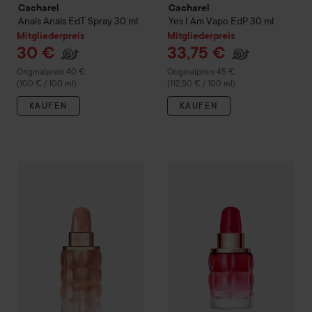
Cacharel
Cacharel
Anaïs Anaïs
EdT Spray
30 ml
Yes I Am Vapo EdP
30 ml
Mitgliederpreis
Mitgliederpreis
30 €
33,75 €
Regulärer Preis 40 €
Regulärer Preis 45 €
Originalpreis 40 €
Originalpreis 45 €
(100 € / 100 ml)
(112,50 € / 100 ml)
KAUFEN
KAUFEN
Club Lyko -25%
Cacharel
Yes I Am Glorious Eau De Parfum
Club Lyko -25%
Cacharel
Yes 
30