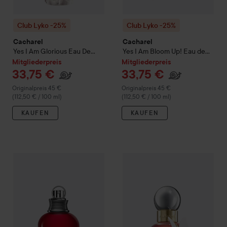
Club Lyko -25%
Club Lyko -25%
Cacharel
Cacharel
Yes I Am Glorious Eau De
Yes I Am Bloom Up! Eau de
Parfum
30 ml
Parfum
30 ml
Mitgliederpreis
Mitgliederpreis
33,75 €
33,75 €
Regulärer Preis 45 €
Regulärer Preis 45 €
Originalpreis 45 €
Originalpreis 45 €
(112,50 € / 100 ml)
(112,50 € / 100 ml)
KAUFEN
KAUFEN
Mit
33
Club Lyko -25%
Cacharel
Amor Amor
Club Lyko -25%
Eau De Parfume
Cacharel
30 ml
Ella 
Regul
(111