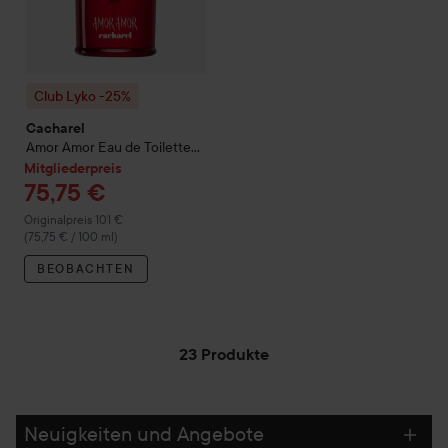
Club Lyko -25%
Cacharel
Amor Amor
Eau de Toilette
100 ml
Mitgliederpreis
75,75 €
Regulärer Preis 101 €
Originalpreis 101 €
(75,75 € / 100 ml)
BEOBACHTEN
23 Produkte
Neuigkeiten und Angebote