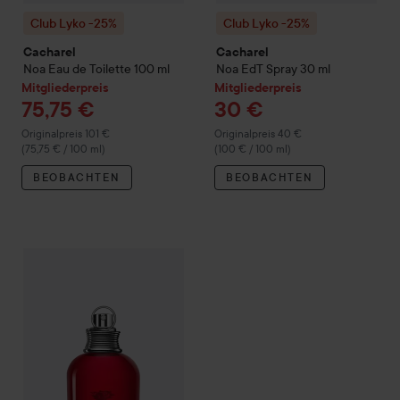
Club Lyko -25%
Club Lyko -25%
Cacharel
Cacharel
Noa
Eau de Toilette
100 ml
Noa
EdT Spray
30 ml
Mitgliederpreis
Mitgliederpreis
75,75 €
30 €
Regulärer Preis 101 €
Regulärer Preis 40 €
Originalpreis 101 €
Originalpreis 40 €
(75,75 € / 100 ml)
(100 € / 100 ml)
BEOBACHTEN
BEOBACHTEN
Mi
75
Club Lyko -25%
Cacharel
Amor Amor
Eau de Toilette
100 ml
Regul
(75