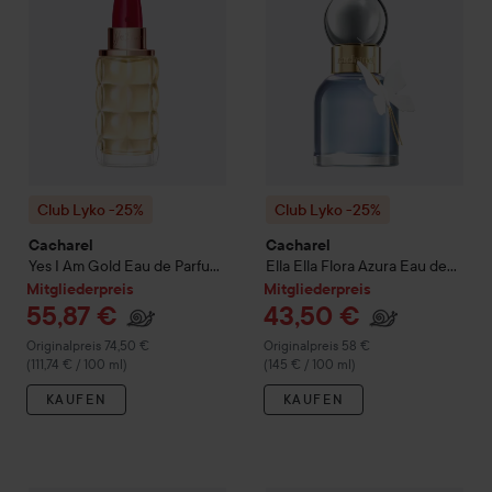
Club Lyko -25%
Club Lyko -25%
Cacharel
Cacharel
Yes I Am Gold Eau de Parfum
Ella Ella Flora Azura Eau de
50 ml
Parfum
30 ml
Mitgliederpreis
Mitgliederpreis
55,87 €
43,50 €
Regulärer Preis 74,50 €
Regulärer Preis 58 €
Originalpreis 74,50 €
Originalpreis 58 €
(111,74 € / 100 ml)
(145 € / 100 ml)
KAUFEN
KAUFEN