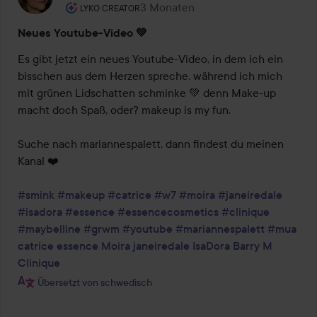
Rolle des Benutzers: Lyko Creator.
3 Monaten
Der Beitrag wurde 3 Monaten erstel
LYKO CREATOR
Neues Youtube-Video 💚
Es gibt jetzt ein neues Youtube-Video, in dem ich ein 
bisschen aus dem Herzen spreche, während ich mich 
mit grünen Lidschatten schminke 💚 denn Make-up 
macht doch Spaß, oder? makeup is my fun.

Suche nach mariannespalett, dann findest du meinen 
Kanal ❤️

#smink
#makeup
#catrice
#w7
#moira
#janeiredale
#isadora
#essence
#essencecosmetics
#clinique
#maybelline
#grwm
#youtube
#mariannespalett
#mua
catrice
essence
Moira
janeiredale
IsaDora
Barry M
Clinique
Übersetzt von schwedisch