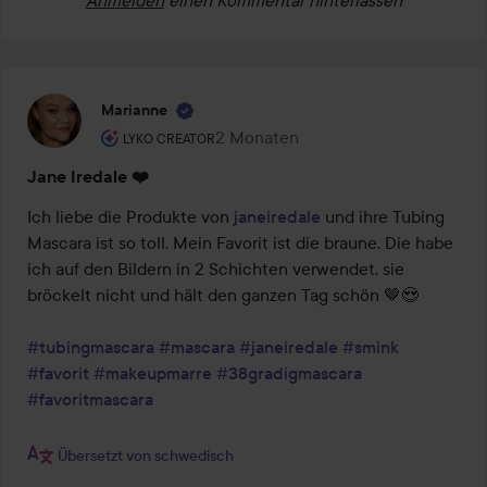
Anmelden
einen Kommentar hinterlassen
Marianne
Rolle des Benutzers: Lyko Creator.
2 Monaten
Der Beitrag wurde 2 Monaten erstel
LYKO CREATOR
Jane Iredale ❤️
Ich liebe die Produkte von 
janeiredale
 und ihre Tubing 
Mascara ist so toll. Mein Favorit ist die braune. Die habe 
ich auf den Bildern in 2 Schichten verwendet, sie 
bröckelt nicht und hält den ganzen Tag schön 🤎😍

#tubingmascara
#mascara
#janeiredale
#smink
#favorit
#makeupmarre
#38gradigmascara
#favoritmascara
Übersetzt von schwedisch