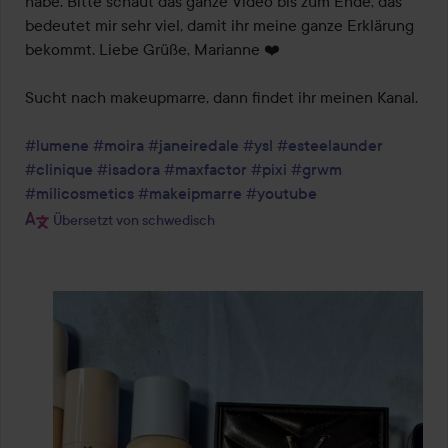
habe. Bitte schaut das ganze Video bis zum Ende, das 
bedeutet mir sehr viel, damit ihr meine ganze Erklärung 
bekommt. Liebe Grüße, Marianne ❤️

Sucht nach makeupmarre, dann findet ihr meinen Kanal.

#lumene
#moira
#janeiredale
#ysl
#esteelaunder
#clinique
#isadora
#maxfactor
#pixi
#grwm
#milicosmetics
#makeipmarre
#youtube
Übersetzt von schwedisch