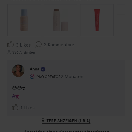
SEKTION ÜBERSPRINGEN
2 Kommentare
3 Likes
336 Ansichten
Anna
Rolle des Benutzers: Lyko Creator.
2 Monaten
Kommentaren lades 2 Monaten
LYKO CREATOR
😍😍❣️
1 Likes
ÄLTERE ANZEIGEN (1 BIS)