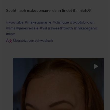
Sucht nach makeupmarre, dann findet ihr mich.🤎

#youtube
#makeupmarre
#clinique
#bobbibrown
#rms
#janeiredale
#ysl
#sweethtooth
#inikaorganic
#nyx
Übersetzt von schwedisch