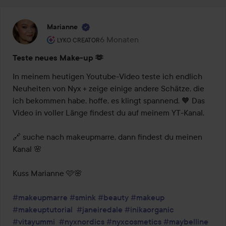
Marianne
Rolle des Benutzers: Lyko Creator.
6 Monaten
Der Beitrag wurde 6 Monaten erstel
LYKO CREATOR
Teste neues Make-up 🫶
In meinem heutigen Youtube-Video teste ich endlich 
Neuheiten von Nyx + zeige einige andere Schätze, die 
ich bekommen habe, hoffe, es klingt spannend. 🧡 Das 
Video in voller Länge findest du auf meinem YT-Kanal.

🔗 suche nach makeupmarre, dann findest du meinen 
Kanal 🌸

Kuss Marianne 🩷🌸

#makeupmarre
#smink
#beauty
#makeup
#makeuptutorial
#janeiredale
#inikaorganic
#vitayummi
#nyxnordics
#nyxcosmetics
#maybelline