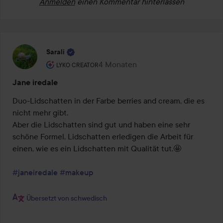
Anmelden
einen Kommentar hinterlassen
Sarali
Rolle des Benutzers: Lyko Creator.
4 Monaten
Der Beitrag wurde 4 Monaten erstel
LYKO CREATOR
Jane iredale
Duo-Lidschatten in der Farbe berries and cream, die es 
nicht mehr gibt.

Aber die Lidschatten sind gut und haben eine sehr 
schöne Formel, Lidschatten erledigen die Arbeit für 
einen, wie es ein Lidschatten mit Qualität tut.🤩

#janeiredale
#makeup
Übersetzt von schwedisch