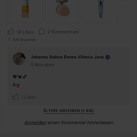
2 Kommentare
14 Likes
839 Ansichten
Johanna Sabine Emma Viktoria Jana
5 Monaten
Kommentaren lades 5 Monaten
💖💓💕
1 Likes
ÄLTERE ANZEIGEN (1 BIS)
Anmelden
einen Kommentar hinterlassen