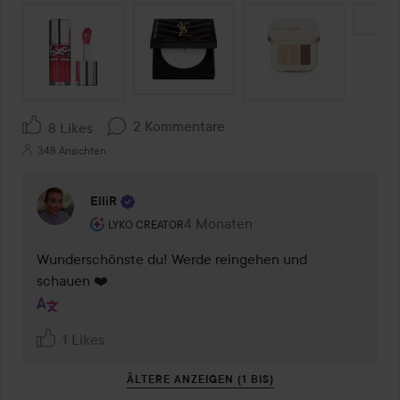
SEKTION ÜBERSPRINGEN
2 Kommentare
8 Likes
348 Ansichten
ElliR
Rolle des Benutzers: Lyko Creator.
4 Monaten
Kommentaren lades 4 Monaten
LYKO CREATOR
Wunderschönste du! Werde reingehen und 
schauen ❤️
1 Likes
ÄLTERE ANZEIGEN (1 BIS)