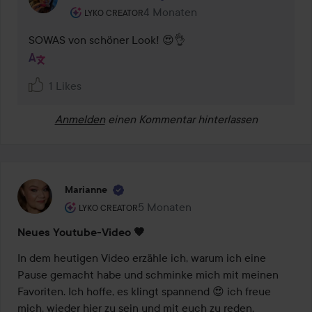
Rolle des Benutzers: Lyko Creator.
4 Monaten
Kommentaren lades 4 Monaten
LYKO CREATOR
SOWAS von schöner Look! 😍👌 
1 Likes
Anmelden
einen Kommentar hinterlassen
Marianne
Rolle des Benutzers: Lyko Creator.
5 Monaten
Der Beitrag wurde 5 Monaten erstel
LYKO CREATOR
Neues Youtube-Video 🤎
In dem heutigen Video erzähle ich, warum ich eine 
Pause gemacht habe und schminke mich mit meinen 
Favoriten. Ich hoffe, es klingt spannend 😍 ich freue 
mich, wieder hier zu sein und mit euch zu reden. 
