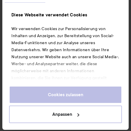
Diese Webseite verwendet Cookies
+
3
Wir verwenden Cookies zur Personalisierung von
Inhalten und Anzeigen, zur Bereitstellung von Social-
Media-Funktionen und zur Analyse unseres
Datenverkehrs. Wir geben Informationen über Ihre
Nutzung unserer Website auch an unsere Social Media-,
Werbe- und Analysepartner weiter, die diese
möglicherweise mit anderen Informationen
kombinieren, die Sie ihnen zur Verfügung gestellt
haben oder die sie durch Ihre Nutzung ihrer Dienste
gesammelt haben. Wenn Sie unsere Website weiterhin
Cookies zulassen
nutzen, stimmen Sie damit der Verwendung von
Cookies zu. Informationen darüber, wie Sie Ihre Cookie-
Einstellungen ändern können, finden Sie in unseren
Anpassen
Cookie-Richtlinien.
10 PRODUCTS IN POST TESTE NEUES MAKE-UP 🫶