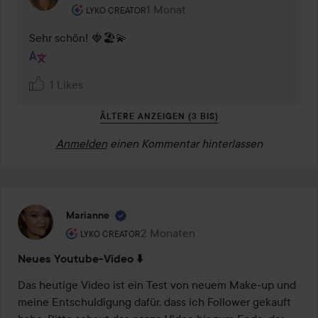
Rolle des Benutzers: Lyko Creator.
1 Monat
Kommentaren lades 1 Monat
LYKO CREATOR
Sehr schön! 🍓🏖️💫
1 Likes
ÄLTERE ANZEIGEN (3 BIS)
Anmelden
einen Kommentar hinterlassen
Marianne
Rolle des Benutzers: Lyko Creator.
2 Monaten
Der Beitrag wurde 2 Monaten erstel
LYKO CREATOR
Neues Youtube-Video ⬇️
Das heutige Video ist ein Test von neuem Make-up und 
meine Entschuldigung dafür, dass ich Follower gekauft 