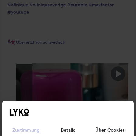
#clinique
#cliniquesverige
#purobio
#maxfactor
#youtube
Übersetzt von schwedisch
Zustimmung
Details
Über Cookies