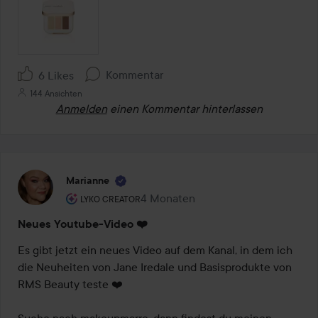
Kommentar
6 Likes
144 Ansichten
Anmelden
einen Kommentar hinterlassen
Marianne
Rolle des Benutzers: Lyko Creator.
4 Monaten
Der Beitrag wurde 4 Monaten erstel
LYKO CREATOR
Neues Youtube-Video ❤️
Es gibt jetzt ein neues Video auf dem Kanal, in dem ich 
die Neuheiten von Jane Iredale und Basisprodukte von 
RMS Beauty teste ❤️
