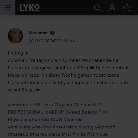
WEITER ZU INHALT
Marianne
Rolle des Benutzers: Lyko Creator.
1 Monat
Der Beitrag wurde 1 Monat erstellt
LYKO CREATOR
Freitag ☀️

Schönen Freitag und ein schönes Wochenende, ihr 
Lieben, und vergesst nicht den SPF☀️❤️ Dieses neutrale 
Make-up habe ich diese Woche gemacht, bronzene 
Lidschatten und ein kräftiger Lippenstift sehen einfach 
so schön aus💋

janeiredale
YSL
Inika Organic
Clinique
NYX 
PROFESSIONAL MAKEUP
Sweed Beauty
PIXI
Physicians Formula
IDUN Minerals
#sminking
#neutral
#neutralsminkning
#läppstift
#makeup
#makeumarre
#ysl
#inika
#clinique