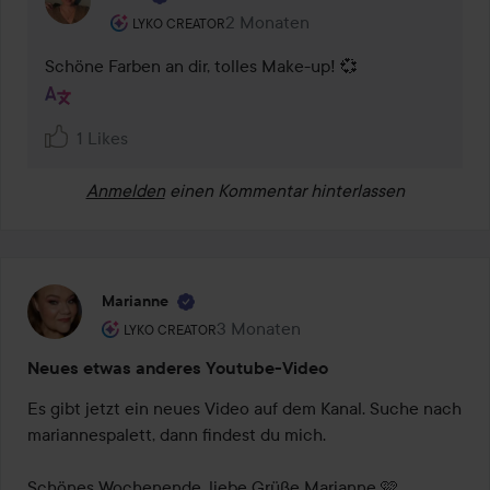
Rolle des Benutzers: Lyko Creator.
2 Monaten
Kommentaren lades 2 Monaten
LYKO CREATOR
Schöne Farben an dir, tolles Make-up! 💞
1 Likes
Anmelden
einen Kommentar hinterlassen
Marianne
Rolle des Benutzers: Lyko Creator.
3 Monaten
Der Beitrag wurde 3 Monaten erstel
LYKO CREATOR
Neues etwas anderes Youtube-Video
Es gibt jetzt ein neues Video auf dem Kanal. Suche nach 
mariannespalett, dann findest du mich.

Schönes Wochenende, liebe Grüße Marianne 🩷
