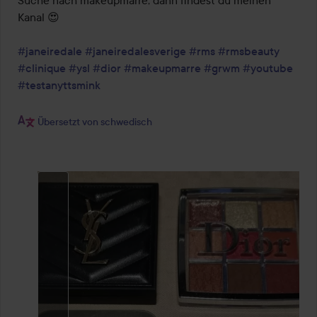
Suche nach makeupmarre, dann findest du meinen 
Kanal 😍

#janeiredale
#janeiredalesverige
#rms
#rmsbeauty
#clinique
#ysl
#dior
#makeupmarre
#grwm
#youtube
#testanyttsmink
Übersetzt von schwedisch