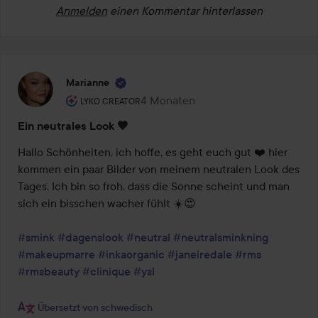
Anmelden
einen Kommentar hinterlassen
Marianne
Rolle des Benutzers: Lyko Creator.
4 Monaten
Der Beitrag wurde 4 Monaten erstel
LYKO CREATOR
Ein neutrales Look 🤎
Hallo Schönheiten, ich hoffe, es geht euch gut ❤️ hier 
kommen ein paar Bilder von meinem neutralen Look des 
Tages. Ich bin so froh, dass die Sonne scheint und man 
sich ein bisschen wacher fühlt ☀️😍 

#smink
#dagenslook
#neutral
#neutralsminkning
#makeupmarre
#inkaorganic
#janeiredale
#rms
#rmsbeauty
#clinique
#ysl
Übersetzt von schwedisch