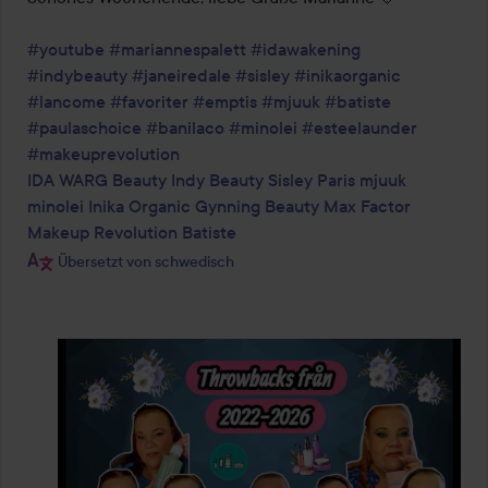
#youtube
#mariannespalett
#idawakening
#indybeauty
#janeiredale
#sisley
#inikaorganic
#lancome
#favoriter
#emptis
#mjuuk
#batiste
#paulaschoice
#banilaco
#minolei
#esteelaunder
#makeuprevolution
IDA WARG Beauty
Indy Beauty
Sisley Paris
mjuuk
minolei
Inika Organic
Gynning Beauty
Max Factor
Makeup Revolution
Batiste
Übersetzt von schwedisch