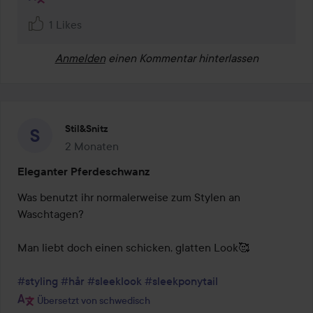
1 Likes
Anmelden
einen Kommentar hinterlassen
Stil&Snitz
2 Monaten
Der Beitrag wurde 2 Monaten erstellt
Eleganter Pferdeschwanz
Was benutzt ihr normalerweise zum Stylen an 
Waschtagen?

Man liebt doch einen schicken, glatten Look🥰

#styling
#hår
#sleeklook
#sleekponytail
Übersetzt von schwedisch