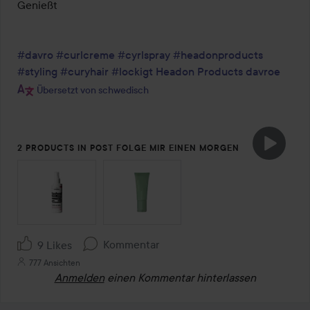
Genießt 

#davro
#curlcreme
#cyrlspray
#headonproducts
#styling
#curyhair
#lockigt
Headon Products
davroe
Übersetzt von schwedisch
2 PRODUCTS IN POST FOLGE MIR EINEN MORGEN
SEKTION ÜBERSPRINGEN
Kommentar
9 Likes
777 Ansichten
Anmelden
einen Kommentar hinterlassen