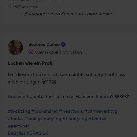
2587 Ansichten
Anmelden
einen Kommentar hinterlassen
Beatrice Datmo
Rolle des Benutzers: Ambassador.
8 Monaten
Der Beitrag wurde 8 Monaten erstell
AMBASSADOR
Locken wie ein Profi!
Mit diesem Lockenstab kann nichts schiefgehen! Lass 
mich dir zeigen 🥰🫶🏼

Und wie traumhaft ist bitte das Haar von 
Sandra
? 🤎🤎🤎

#locktång
#lockahåret
#heattools
#värmeverktyg
#locka
#lockigt
#styling
#hårstyling
#festhår
#partyhår
BaByliss
KERASILK