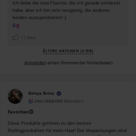
Ich liebe die rosa Flasche, die ich gerade entdeckt 
habe, aber ich bin sehr neugierig, die anderen 
beiden auszuprobieren! :)
1 Likes
ÄLTERE ANZEIGEN (3 BIS)
Anmelden
einen Kommentar hinterlassen
Sirinya Sirinu
Rolle des Benutzers: Lyko Creator.
8 Monaten
Der Beitrag wurde 8 Monaten erstel
LYKO CREATOR
Favoriten😍
Diese Produkte gehören zu den besten 
Stylingprodukten für mein Haar! Die Verpackungen sind 