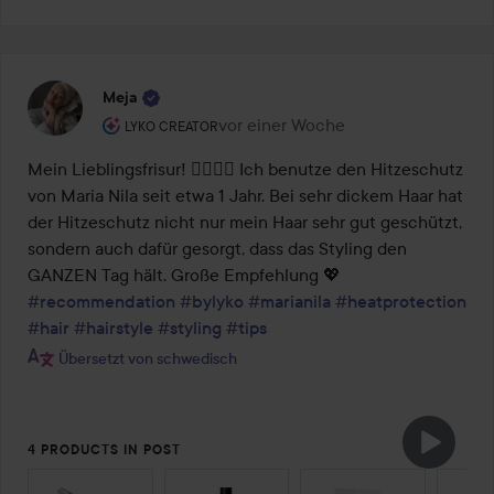
Meja
Rolle des Benutzers: Lyko Creator.
vor einer Woche
Der Beitrag wurde vor einer Woche e
LYKO CREATOR
Mein Lieblingsfrisur! 💁🏼‍♀️✨ Ich benutze den Hitzeschutz 
von Maria Nila seit etwa 1 Jahr. Bei sehr dickem Haar hat 
der Hitzeschutz nicht nur mein Haar sehr gut geschützt, 
sondern auch dafür gesorgt, dass das Styling den 
GANZEN Tag hält. Große Empfehlung 💖 
#recommendation
#bylyko
#marianila
#heatprotection
#hair
#hairstyle
#styling
#tips
Übersetzt von schwedisch
4 PRODUCTS IN POST