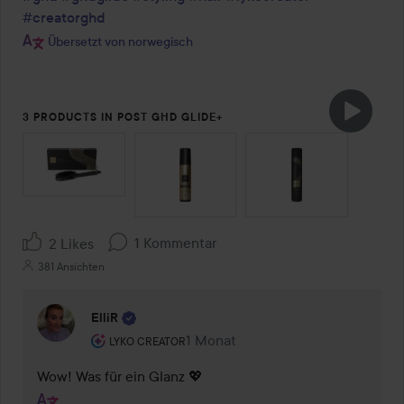
#creatorghd
Übersetzt von norwegisch
3 PRODUCTS IN POST GHD GLIDE+
SEKTION ÜBERSPRINGEN
1 Kommentar
2 Likes
381 Ansichten
ElliR
Rolle des Benutzers: Lyko Creator.
1 Monat
Kommentaren lades 1 Monat
LYKO CREATOR
Wow! Was für ein Glanz 💖 