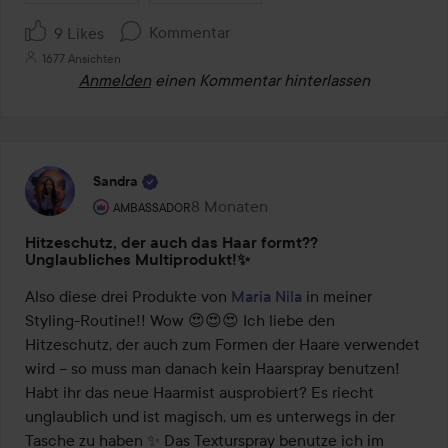
Kommentar
9 Likes
1677 Ansichten
Anmelden
einen Kommentar hinterlassen
Sandra
Rolle des Benutzers: Ambassador.
8 Monaten
Der Beitrag wurde 8 Monaten erstell
AMBASSADOR
Hitzeschutz, der auch das Haar formt??
Unglaubliches Multiprodukt!✨
Also diese drei Produkte von 
Maria Nila
 in meiner 
Styling-Routine!! Wow 😍😍😍 Ich liebe den 
Hitzeschutz, der auch zum Formen der Haare verwendet 
wird – so muss man danach kein Haarspray benutzen! 
Habt ihr das neue Haarmist ausprobiert? Es riecht 
unglaublich und ist magisch, um es unterwegs in der 
Tasche zu haben ✨ Das Texturspray benutze ich im 