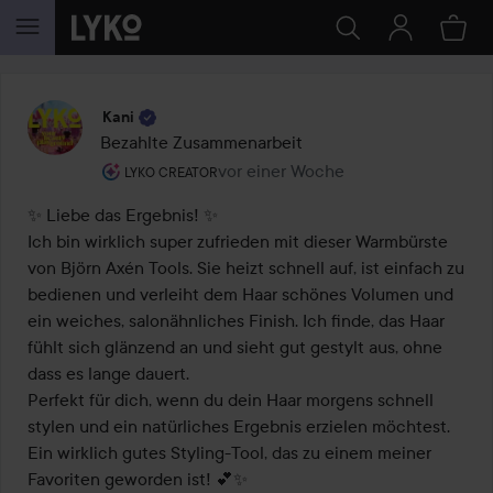
WEITER ZU INHALT
Kani
Bezahlte Zusammenarbeit
Rolle des Benutzers: Lyko Creator.
vor einer Woche
Der Beitrag wurde vor einer Woche e
LYKO CREATOR
✨ Liebe das Ergebnis! ✨

Ich bin wirklich super zufrieden mit dieser Warmbürste 
von Björn Axén Tools. Sie heizt schnell auf, ist einfach zu 
bedienen und verleiht dem Haar schönes Volumen und 
ein weiches, salonähnliches Finish. Ich finde, das Haar 
fühlt sich glänzend an und sieht gut gestylt aus, ohne 
dass es lange dauert.

Perfekt für dich, wenn du dein Haar morgens schnell 
stylen und ein natürliches Ergebnis erzielen möchtest. 
Ein wirklich gutes Styling-Tool, das zu einem meiner 