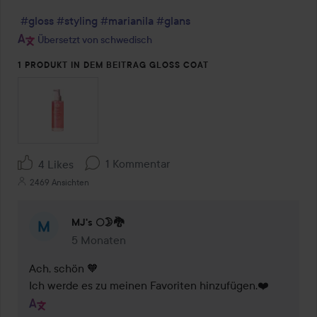
#gloss
#styling
#marianila
#glans
Übersetzt von schwedisch
1 PRODUKT IN DEM BEITRAG GLOSS COAT
1 Kommentar
4 Likes
2469 Ansichten
MJ's 🌕🌛🐉
5 Monaten
Kommentaren lades 5 Monaten
Ach, schön 🧡

Ich werde es zu meinen Favoriten hinzufügen.❤️