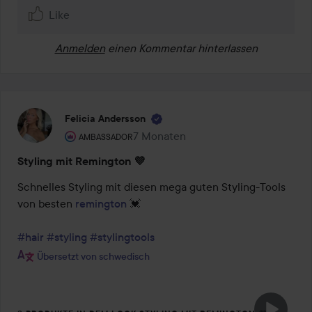
Like
Anmelden
einen Kommentar hinterlassen
Felicia Andersson
Rolle des Benutzers: Ambassador.
7 Monaten
Der Beitrag wurde 7 Monaten erstell
AMBASSADOR
Styling mit Remington 💜
Schnelles Styling mit diesen mega guten Styling-Tools 
von besten 
remington
 💓

#hair
#styling
#stylingtools
Übersetzt von schwedisch