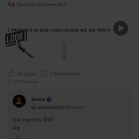
Übersetzt von schwedisch
2 PRODUKTE IN DEM LOOK LOCKEN WIE EIN PROFI!
SEKTION ÜBERSPRINGEN
2 Kommentare
20 Likes
5679 Ansichten
Samira
Rolle des Benutzers: Ambassador.
8 Monaten
Kommentaren lades 8 Monaten
AMBASSADOR
Das Ergebnis 😍😍