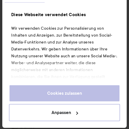
3 PRODUKTE IN DEM LOOK TOP 3 HAARPRODUKTE IM
Diese Webseite verwendet Cookies
HERBST! 👩‍🦳 🍁
Wir verwenden Cookies zur Personalisierung von
SEKTION ÜBERSPRINGEN
Inhalten und Anzeigen, zur Bereitstellung von Social-
Media-Funktionen und zur Analyse unseres
Datenverkehrs. Wir geben Informationen über Ihre
Nutzung unserer Website auch an unsere Social Media-,
2 Kommentare
21 Likes
Werbe- und Analysepartner weiter, die diese
6823 Ansichten
möglicherweise mit anderen Informationen
kombinieren, die Sie ihnen zur Verfügung gestellt
Beatrice Datmo
haben oder die sie durch Ihre Nutzung ihrer Dienste
Rolle des Benutzers: Ambassador.
9 Monaten
Kommentaren lades 9 Monaten
AMBASSADOR
gesammelt haben. Wenn Sie unsere Website weiterhin
Cookies zulassen
nutzen, stimmen Sie damit der Verwendung von
Bitte, Olaplex und Redken sind sooooo gut. Ich 
Cookies zu. Informationen darüber, wie Sie Ihre Cookie-
liebe sie
Einstellungen ändern können, finden Sie in unseren
Anpassen
Cookie-Richtlinien.
2 Likes