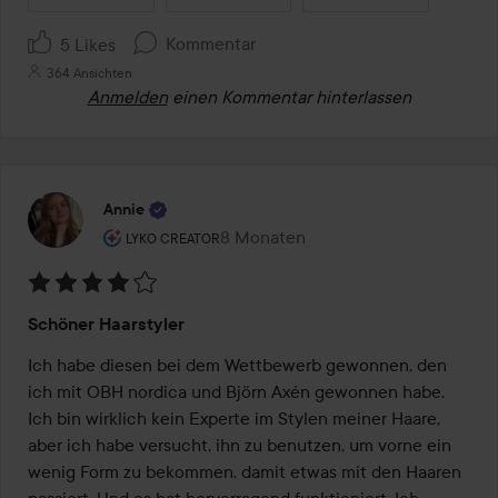
Kommentar
5 Likes
364 Ansichten
Anmelden
einen Kommentar hinterlassen
Annie
Rolle des Benutzers: Lyko Creator.
8 Monaten
Der Beitrag wurde 8 Monaten erstel
LYKO CREATOR
Bewertung:
Schöner Haarstyler
4
von
Ich habe diesen bei dem Wettbewerb gewonnen, den 
5
ich mit OBH nordica und Björn Axén gewonnen habe. 
Ich bin wirklich kein Experte im Stylen meiner Haare, 
aber ich habe versucht, ihn zu benutzen, um vorne ein 
wenig Form zu bekommen, damit etwas mit den Haaren 
passiert. Und es hat hervorragend funktioniert. Ich 