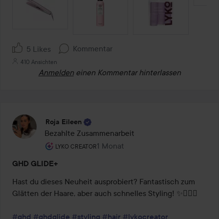
SEKTION ÜBERSPRINGEN
Kommentar
5 Likes
410 Ansichten
Anmelden
einen Kommentar hinterlassen
Roja Eileen
Bezahlte Zusammenarbeit
Rolle des Benutzers: Lyko Creator.
1 Monat
Der Beitrag wurde 1 Monat erstellt
LYKO CREATOR
GHD GLIDE+
Hast du dieses Neuheit ausprobiert? Fantastisch zum 
Glätten der Haare, aber auch schnelles Styling! ✨💆🏽‍♀️

#ghd
#ghdglide
#styling
#hair
#lykocreator