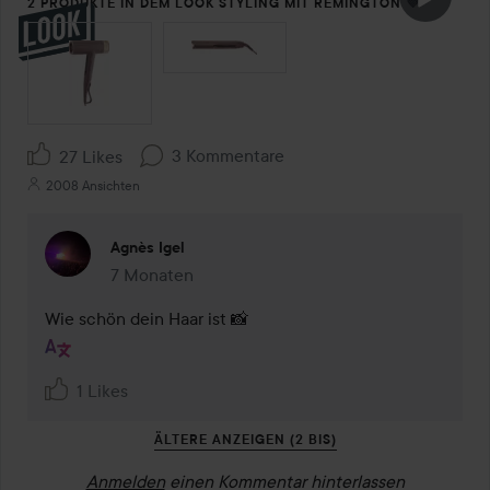
2 PRODUKTE IN DEM LOOK STYLING MIT REMINGTON 💜
SEKTION ÜBERSPRINGEN
3 Kommentare
27 Likes
2008 Ansichten
Agnès Igel
7 Monaten
Kommentaren lades 7 Monaten
Wie schön dein Haar ist 📸
1 Likes
ÄLTERE ANZEIGEN (2 BIS)
Anmelden
einen Kommentar hinterlassen