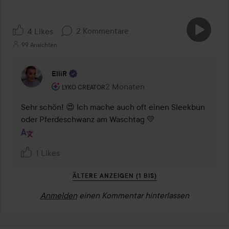
2 Kommentare
4 Likes
99 Ansichten
ElliR
Rolle des Benutzers: Lyko Creator.
2 Monaten
Kommentaren lades 2 Monaten
LYKO CREATOR
Sehr schön! 😍 Ich mache auch oft einen Sleekbun 
oder Pferdeschwanz am Waschtag 💛
1 Likes
ÄLTERE ANZEIGEN (1 BIS)
Anmelden
einen Kommentar hinterlassen