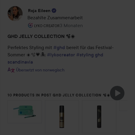
Roja Eileen
Bezahlte Zusammenarbeit
Rolle des Benutzers: Lyko Creator.
3 Monaten
Der Beitrag wurde 3 Monaten erstel
LYKO CREATOR
GHD JELLY COLLECTION 🫧☀️
Perfektes Styling mit 
#ghd
 bereit für das Festival-
Sommer ☀️🫧💗🏝️ 
#lykocreator
#styling
ghd 
scandinavia
Übersetzt von norwegisch
10 PRODUCTS IN POST GHD JELLY COLLECTION 🫧☀️
SEKTION ÜBERSPRINGEN