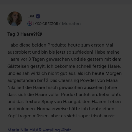
Lea
Rolle des Benutzers: Lyko Creator.
7 Monaten
Der Beitrag wurde 7 Monaten erstel
LYKO CREATOR
Tag 3 Haare?!😍
Habe diese beiden Produkte heute zum ersten Mal 
ausprobiert und bin bis jetzt so zufrieden! Habe meine 
Haare vor 3 Tagen gewaschen und sie gestern mit dem 
Glätteisen gestylt. Ich bekomme schnell fettige Haare, 
und es sah wirklich nicht gut aus, als ich heute Morgen 
aufgestanden bin🫣 Das Cleansing Powder von Maria 
Nila ließ die Haare frisch gewaschen aussehen (ohne 
dass sich die Haare voller Produkt anfühlen, liebe ich!), 
und das Texture Spray von Haar gab den Haaren Leben 
und Volumen. Normalerweise hätte ich heute einen 
Zopf tragen müssen, aber es sieht super frisch aus✨

Maria Nila
HAAR
#styling
#hår