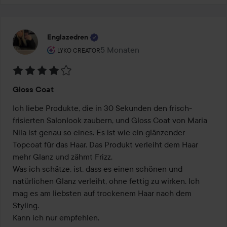
Englazedren
Rolle des Benutzers: Lyko Creator.
5 Monaten
Der Beitrag wurde 5 Monaten erstel
LYKO CREATOR
Bewertung:
Gloss Coat
4
von
Ich liebe Produkte, die in 30 Sekunden den frisch-
5
frisierten Salonlook zaubern, und Gloss Coat von Maria 
Nila ist genau so eines. Es ist wie ein glänzender 
Topcoat für das Haar. Das Produkt verleiht dem Haar 
mehr Glanz und zähmt Frizz. 

Was ich schätze, ist, dass es einen schönen und 
natürlichen Glanz verleiht, ohne fettig zu wirken. Ich 
mag es am liebsten auf trockenem Haar nach dem 
Styling. 

Kann ich nur empfehlen. 
