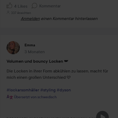
Kommentar
4 Likes
337 Ansichten
Anmelden
einen Kommentar hinterlassen
Emma
3 Monaten
Der Beitrag wurde 3 Monaten erstellt
Volumen und bouncy Locken 🪽
Die Locken in ihrer Form abkühlen zu lassen, macht für 
mich einen großen Unterschied 🩷 

#lockarsomhåller
#styling
#dyson
Übersetzt von schwedisch