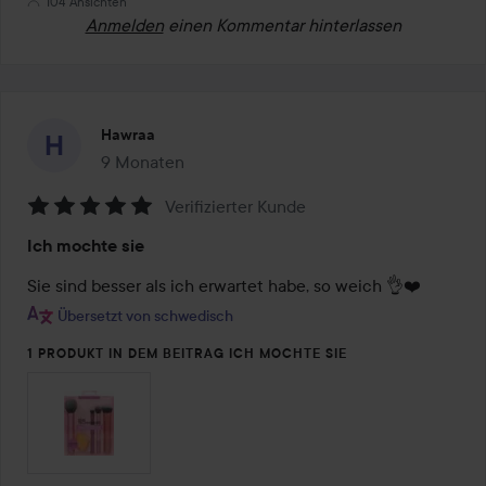
104 Ansichten
Anmelden
einen Kommentar hinterlassen
Hawraa
9 Monaten
Der Beitrag wurde 9 Monaten erstellt
Verifizierter Kunde
Bewertung:
Ich mochte sie
5
von
Sie sind besser als ich erwartet habe, so weich 👌❤️
5
Übersetzt von schwedisch
1 PRODUKT IN DEM BEITRAG ICH MOCHTE SIE