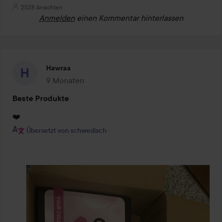
2528 Ansichten
Anmelden
einen Kommentar hinterlassen
Hawraa
9 Monaten
Der Beitrag wurde 9 Monaten erstellt
Beste Produkte
❤️
Übersetzt von schwedisch