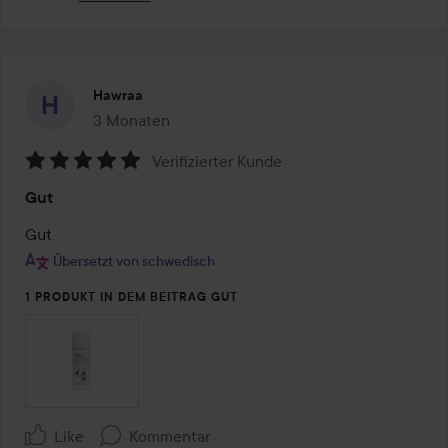
Hawraa
3 Monaten
Der Beitrag wurde 3 Monaten erstellt
Verifizierter Kunde
Bewertung:
Gut
5
von
Gut
5
Übersetzt von schwedisch
1 PRODUKT IN DEM BEITRAG GUT
Like
Kommentar