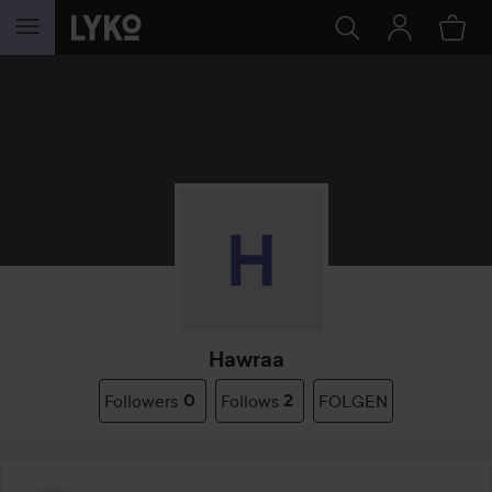
WEITER ZU INHALT
Hawraa
Followers
0
Follows
2
FOLGEN