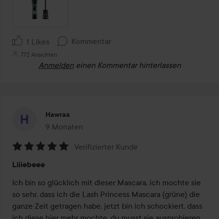
Kommentar
1 Likes
772 Ansichten
Anmelden
einen Kommentar hinterlassen
Hawraa
9 Monaten
Der Beitrag wurde 9 Monaten erstellt
Verifizierter Kunde
Bewertung:
Liiiebeee
5
von
Ich bin so glücklich mit dieser Mascara, ich mochte sie 
5
so sehr, dass ich die Lash Princess Mascara (grüne) die 
ganze Zeit getragen habe, jetzt bin ich schockiert, dass 
ich diese hier mehr mochte, du musst sie ausprobieren, 