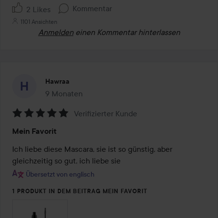
Kommentar
2 Likes
1101 Ansichten
Anmelden
einen Kommentar hinterlassen
Hawraa
9 Monaten
Der Beitrag wurde 9 Monaten erstellt
Verifizierter Kunde
Bewertung:
Mein Favorit
5
von
Ich liebe diese Mascara, sie ist so günstig, aber 
5
gleichzeitig so gut, ich liebe sie
Übersetzt von englisch
1 PRODUKT IN DEM BEITRAG MEIN FAVORIT