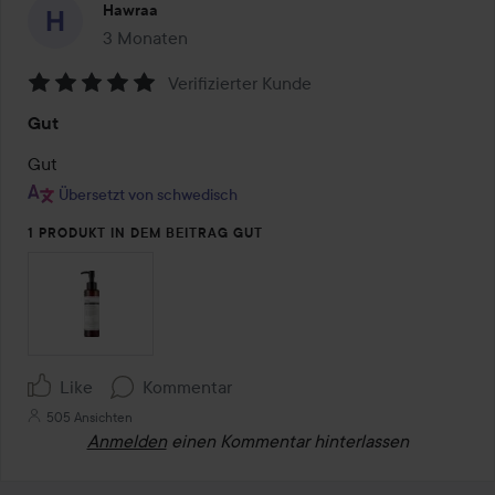
Hawraa
3 Monaten
Der Beitrag wurde 3 Monaten erstellt
Verifizierter Kunde
Bewertung:
Gut
5
von
Gut
5
Übersetzt von schwedisch
1 PRODUKT IN DEM BEITRAG GUT
Like
Kommentar
505 Ansichten
Anmelden
einen Kommentar hinterlassen