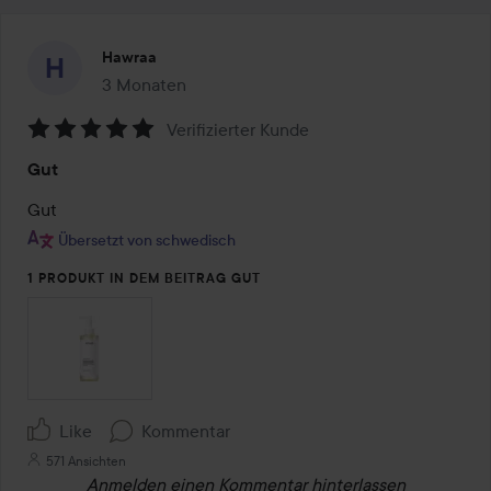
Hawraa
3 Monaten
Der Beitrag wurde 3 Monaten erstellt
Verifizierter Kunde
Bewertung:
Gut
5
von
Gut
5
Übersetzt von schwedisch
1 PRODUKT IN DEM BEITRAG GUT
Like
Kommentar
571 Ansichten
Anmelden
einen Kommentar hinterlassen