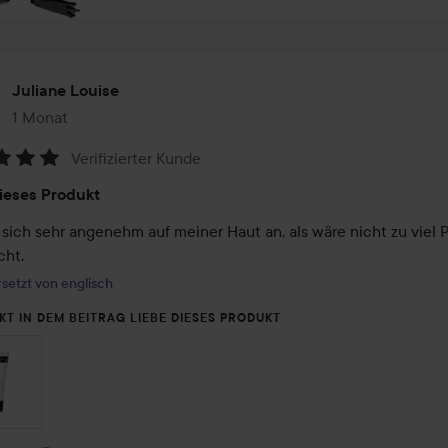
Juliane Louise
1 Monat
Der Beitrag wurde 1 Monat erstellt
Verifizierter Kunde
tung:
ieses Produkt
 sich sehr angenehm auf meiner Haut an, als wäre nicht zu viel P
cht.
setzt von englisch
KT IN DEM BEITRAG LIEBE DIESES PRODUKT