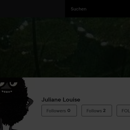
Juliane Louise
Followers
0
Follows
2
FO