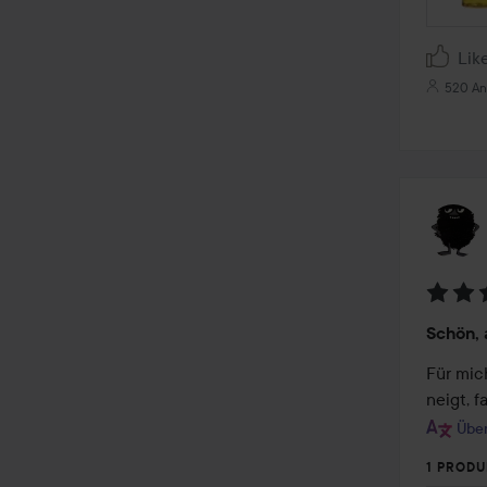
Lik
520 An
Bewer
Schön, 
4
von
Für mich
5
neigt, 
Über
1 PRODU