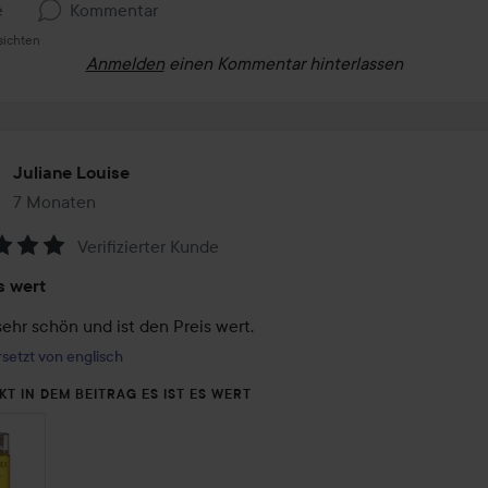
e
Kommentar
sichten
Anmelden
einen Kommentar hinterlassen
Juliane Louise
7 Monaten
Der Beitrag wurde 7 Monaten erstellt
Verifizierter Kunde
tung:
s wert
sehr schön und ist den Preis wert.
setzt von englisch
KT IN DEM BEITRAG ES IST ES WERT