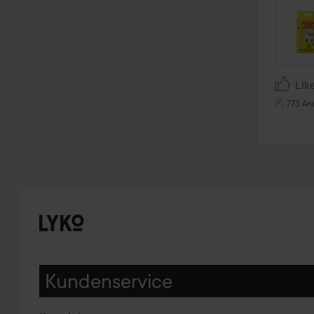
Lik
773 An
Kundenservice