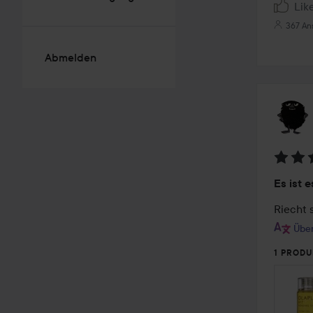
Lik
367 An
Abmelden
Bewer
Es ist e
5
von
Riecht 
5
Über
1 PRODU