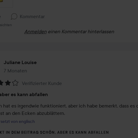
e
Kommentar
sichten
Anmelden
einen Kommentar hinterlassen
Juliane Louise
7 Monaten
Der Beitrag wurde 7 Monaten erstellt
Verifizierter Kunde
tung:
aber es kann abfallen
 hat es irgendwie funktioniert, aber ich habe bemerkt, dass es d
fast an den Ecken abzublättern.
setzt von englisch
KT IN DEM BEITRAG SCHÖN, ABER ES KANN ABFALLEN