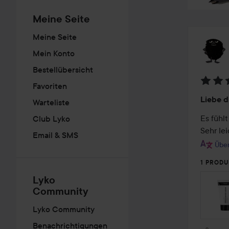
Meine Seite
Meine Seite
Mein Konto
Bestellübersicht
Favoriten
Bewer
Liebe d
Warteliste
5
von
Es fühlt
Club Lyko
5
Sehr lei
Email & SMS
Über
1 PRODU
Lyko
Community
Lyko Community
Benachrichtigungen