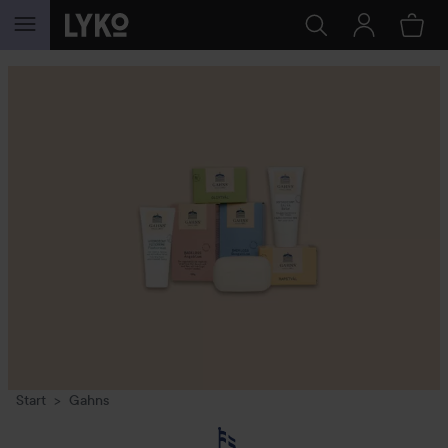
WEITER ZU INHALT
Start
Gahns