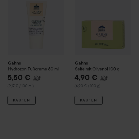
Gahns
Gahns
Hydrozon Fußcreme
60 ml
Seife mit Olivenöl
100 g
5,50 €
4,90 €
(9,17 € / 100 ml)
(4,90 € / 100 g)
KAUFEN
KAUFEN