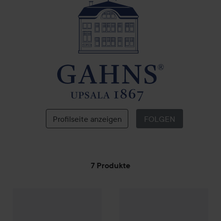
Gahns
Profilseite anzeigen
FOLGEN
7 Produkte
WEITER ZU FILTER
5,50 €
Gahns
Hydrozon Fußcreme
60 ml
Gahns
Seife mit Olivenöl
100 
(9,17 € / 100 ml)