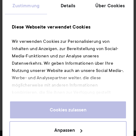
Informationen
Zustimmung
Details
Über Cookies
Ebenfalls interessant
Diese Webseite verwendet Cookies
Wir verwenden Cookies zur Personalisierung von
Unsere App herunterladen
Inhalten und Anzeigen, zur Bereitstellung von Social-
Media-Funktionen und zur Analyse unseres
Datenverkehrs. Wir geben Informationen über Ihre
Nutzung unserer Website auch an unsere Social Media-,
Werbe- und Analysepartner weiter, die diese
möglicherweise mit anderen Informationen
kombinieren, die Sie ihnen zur Verfügung gestellt
haben oder die sie durch Ihre Nutzung ihrer Dienste
gesammelt haben. Wenn Sie unsere Website weiterhin
Cookies zulassen
nutzen, stimmen Sie damit der Verwendung von
Cookies zu. Informationen darüber, wie Sie Ihre Cookie-
Einstellungen ändern können, finden Sie in unseren
Anpassen