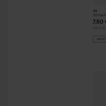
ilū
113 Flat
7,50
(7,50 € St.
KAUF
ilū
409 