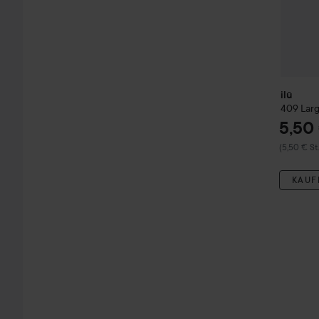
ilū
409 Lar
5,50
(5,50 € St.
KAUF