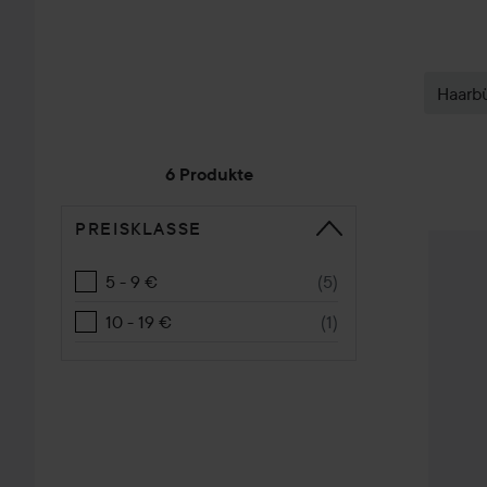
Haarb
6 Produkte
PREISKLASSE
WEITER ZU SORTIEREN
ilū
113 F
5 - 9 €
(
5
)
10 - 19 €
(
1
)