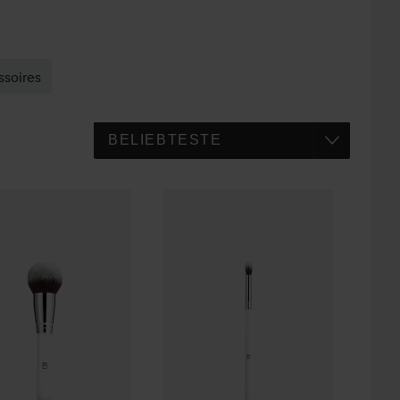
soires
11,50 €
5,50 €
Large Powder Brush
ilū
405 Tapered Blending Brush
(11,50 € St.)
(5,50 € St