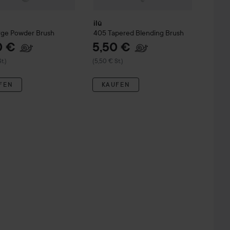
ilū
rge Powder Brush
405 Tapered Blending Brush
0 €
5,50 €
t.)
(5,50 € St.)
FEN
KAUFEN