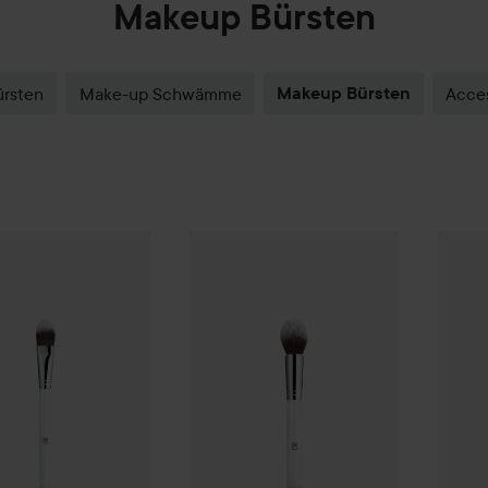
Makeup Bürsten
ürsten
Make-up Schwämme
Makeup Bürsten
Acces
7,50 €
8,90 €
lat Foundation Brush
ilū
205 Tapered Powder Brush
ilū
209 
(7,50 € St.)
(8,90 € St.)