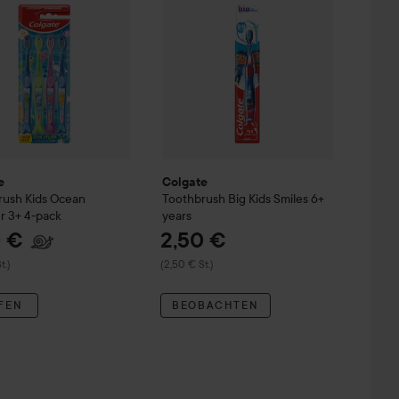
e
Colgate
rush Kids Ocean
Toothbrush Big Kids Smiles 6+
r 3+ 4-pack
years
0 €
2,50 €
t.)
(2,50 € St.)
FEN
BEOBACHTEN