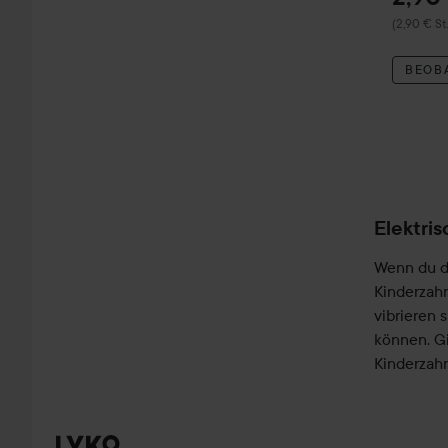
(2,90 € St.
BEOB
Elektri
Wenn du d
Kinderzah
vibrieren 
können. G
Kinderzah