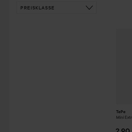
PREISKLASSE
TePe
Min
TePe
Mini Extr
2,90