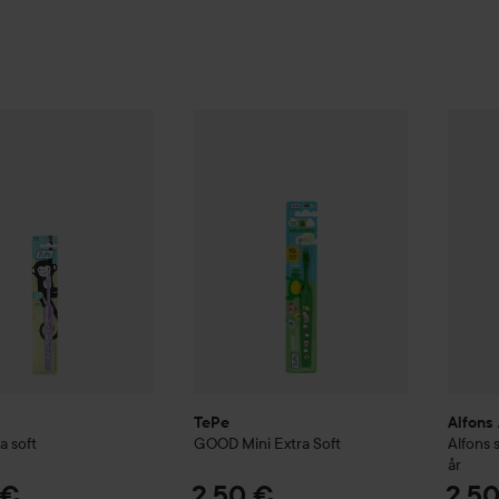
2,90 €
2,50 €
i Extra soft
TePe
GOOD
Mini Extra Soft
Alfons
(2,90 € St.)
(2,50 € St.)
TePe
Alfons
a soft
GOOD
Mini Extra Soft
Alfons 
år
 €
2,50 €
2,5