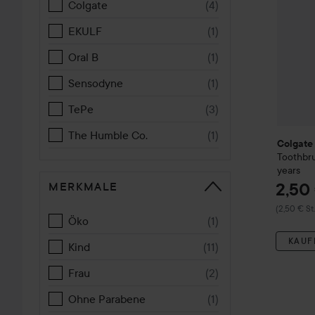
Colgate
(
4
)
EKULF
(
1
)
Oral B
(
1
)
Sensodyne
(
1
)
TePe
(
3
)
The Humble Co.
(
1
)
Colgate
Toothbru
years
MERKMALE
2,50
(2,50 € St.
Öko
(
1
)
KAUF
Kind
(
11
)
Frau
(
2
)
Ohne Parabene
(
1
)