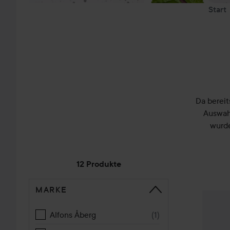
Start
Da bereit
Auswahl
wurde
12 Produkte
MARKE
WEITER ZU SORTIEREN
Colgate
Alfons Åberg
(
1
)