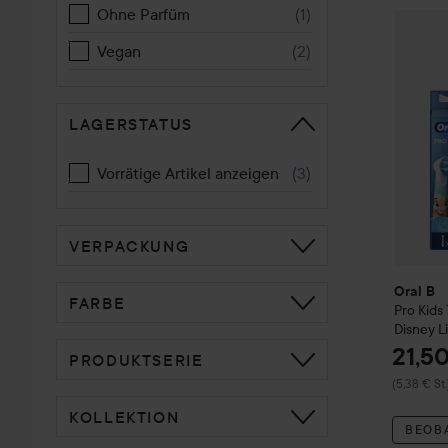
Ohne Parfüm
(
1
)
Oral B
P
Vegan
(
2
)
LAGERSTATUS
Vorrätige Artikel anzeigen
(
3
)
VERPACKUNG
Oral B
FARBE
Pro Kids
Disney L
21,5
PRODUKTSERIE
(5,38 € St.
KOLLEKTION
BEOB