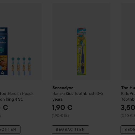
21,50 €
ro Kids Toothbrush Heads Disney Lion King
Sensodyne
Bamse Kids Toothbrush 0-6 
4 St.
The Hu
(5,38 € St.)
Sensodyne
The Hu
 Toothbrush Heads
Bamse Kids Toothbrush 0-6
Kids
Pr
ion King
4 St.
years
Toothbr
0 €
1,90 €
3,5
)
(1,90 € St.)
(3,50 € S
ACHTEN
BEOBACHTEN
BEO