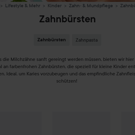
Lifestyle & Mehr
Kinder
Zahn- & Mundpflege
Zahnb
Zahnbürsten
Zahnbürsten
Zahnpasta
s die Milchzähne sanft gereingt werden müssen, bieten wir hier 
 an farbenfrohen Zahnbürsten, die speziell für kleine Kinder en
n. Ideal, um Karies vorzubeugen und das empfindliche Zahnflei
schützen!
2,50 €
Toothbrush First Smiles 0-2 years
Colgate
Toothbrush Little Kids 3-5 year
Colgat
(2,50 € St.)