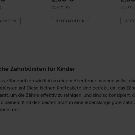
)
(2,50 € St.)
(2,50 € S
ACHTEN
BEOBACHTEN
BEO
sche Zahnbürsten für Kinder
as Zähneputzen wirklich zu einem Abenteuer machen willst, dan
nbürsten an! Diese kleinen Kraftpakete sind perfekt, um das Z
sanft, um die Zähne effektiv zu reinigen, und sind so konzipiert
ib deinem Kind den besten Start in eine lebenslange gute Zahn
nbürsten!