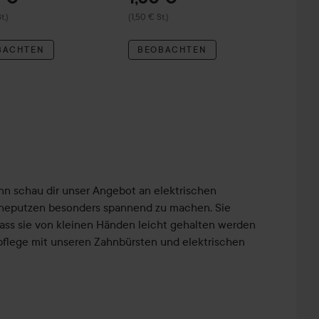
t.)
(1,50 € St.)
BACHTEN
BEOBACHTEN
n schau dir unser Angebot an elektrischen
ähneputzen besonders spannend zu machen. Sie
, dass sie von kleinen Händen leicht gehalten werden
pflege mit unseren Zahnbürsten und elektrischen