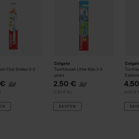
Colgate
Colgat
sh First Smiles 0-2
Toothbrush Little Kids 3-5
Toothb
years
Explore
 €
2,50 €
4,5
)
(2,50 € St.)
(4,50 € S
EN
KAUFEN
KAU