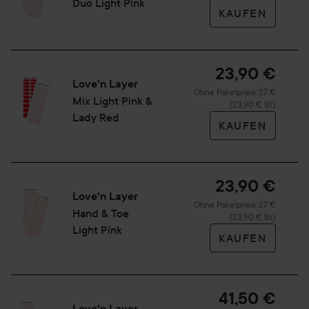
Duo Light Pink
der Nagelhaut auftragen und 2 Minuten einwirken lassen.
KAUFEN
Dann die Layers vorsichtig abziehen. Abschließend die
Hände sorgfältig mit Wasser und Seife waschen.
23,90 €
20 Stück
Love'n Layer
Ohne Paketpreis: 27 €
Mix Light Pink &
(23,90 € St.)
Lady Red
KAUFEN
23,90 €
Love'n Layer
Ohne Paketpreis: 27 €
Hand & Toe ​
(23,90 € St.)
Light Pink​
KAUFEN
41,50 €
Love'n Layer