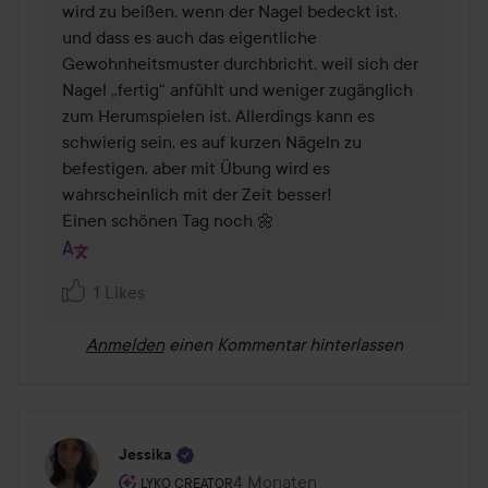
wird zu beißen, wenn der Nagel bedeckt ist, 
und dass es auch das eigentliche 
Gewohnheitsmuster durchbricht, weil sich der 
Nagel „fertig“ anfühlt und weniger zugänglich 
zum Herumspielen ist. Allerdings kann es 
schwierig sein, es auf kurzen Nägeln zu 
befestigen, aber mit Übung wird es 
wahrscheinlich mit der Zeit besser!

Einen schönen Tag noch 🌼
1 Likes
Anmelden
einen Kommentar hinterlassen
Jessika
Rolle des Benutzers: Lyko Creator.
4 Monaten
Der Beitrag wurde 4 Monaten erst
LYKO CREATOR