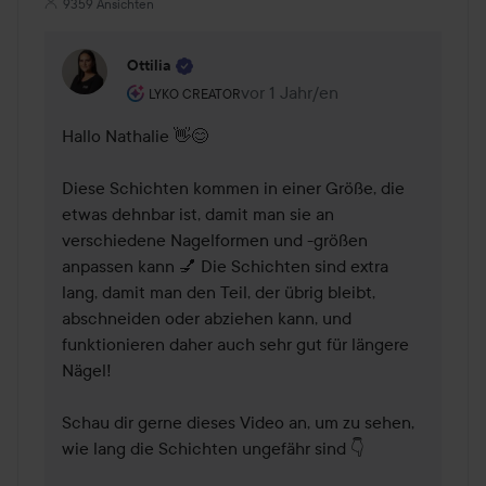
9359 Ansichten
Ottilia
Rolle des Benutzers: Lyko Creator.
vor 1 Jahr/en
Kommentaren lades vor 1 Jahr/e
LYKO CREATOR
Hallo Nathalie 👋😊

Diese Schichten kommen in einer Größe, die 
etwas dehnbar ist, damit man sie an 
verschiedene Nagelformen und -größen 
anpassen kann 💅 Die Schichten sind extra 
lang, damit man den Teil, der übrig bleibt, 
abschneiden oder abziehen kann, und 
funktionieren daher auch sehr gut für längere 
Nägel!

Schau dir gerne dieses Video an, um zu sehen, 
wie lang die Schichten ungefähr sind 👇
