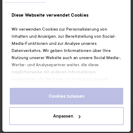
Susann Gerd Marianne
4 Monaten
Kommentaren lades 4 Monaten
Diese Webseite verwendet Cookies
Echt schick🥰
Wir verwenden Cookies zur Personalisierung von
Inhalten und Anzeigen, zur Bereitstellung von Social-
1 Likes
Media-Funktionen und zur Analyse unseres
Datenverkehrs. Wir geben Informationen über Ihre
ÄLTERE ANZEIGEN (1 BIS)
Nutzung unserer Website auch an unsere Social Media-,
Werbe- und Analysepartner weiter, die diese
Anmelden
einen Kommentar hinterlassen
möglicherweise mit anderen Informationen
kombinieren, die Sie ihnen zur Verfügung gestellt
haben oder die sie durch Ihre Nutzung ihrer Dienste
gesammelt haben. Wenn Sie unsere Website weiterhin
Jessika
Cookies zulassen
nutzen, stimmen Sie damit der Verwendung von
Rolle des Benutzers: Lyko Creator.
5 Monaten
Der Beitrag wurde 5 Monaten erst
LYKO CREATOR
Cookies zu. Informationen darüber, wie Sie Ihre Cookie-
Verifizierter Kunde
Einstellungen ändern können, finden Sie in unseren
Anpassen
Bewertung:
Cookie-Richtlinien.
Geschmeidig
5