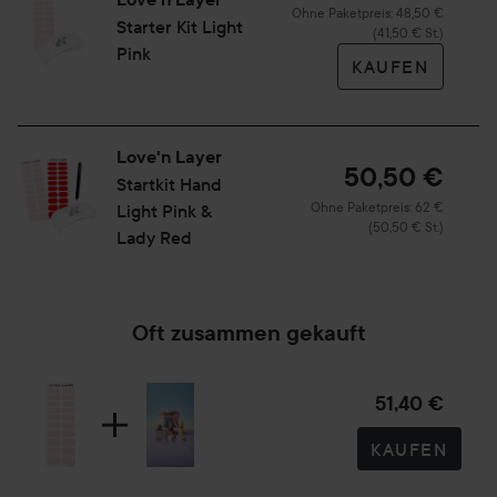
Ohne Paketpreis: 48,50 €
Starter Kit ​Light
(41,50 € St.)
Pink​
KAUFEN
Love'n Layer
50,50 €
Startkit Hand
Ohne Paketpreis: 62 €
Light Pink &
(50,50 € St.)
Lady Red
Oft zusammen gekauft
51,40 €
KAUFEN