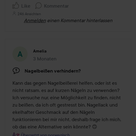
Like
Kommentar
246 Ansichten
Anmelden
einen Kommentar hinterlassen
Amelia
3 Monaten
Der Beitrag wurde 3 Monaten erstellt
Nagelbeißen verhindern?
Kann das gegen Nagelbeißerei helfen, oder ist es 
nicht ratsam, es auf kurzen Nägeln zu verwenden? 
Ich versuche nur, eine Möglichkeit zu finden, nicht 
zu beißen, da ich oft gestresst bin. Nagellack und 
ekelhafter Geschmack auf den Nägeln 
funktionieren bei mir nicht, deshalb frage ich mich, 
ob das eine Alternative sein könnte? 🙃
Übersetzt von norwegisch