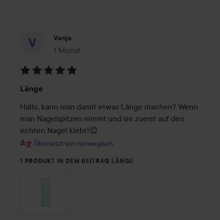
Vanja
1 Monat
Der Beitrag wurde 1 Monat erstellt
Bewertung:
Länge
5
von
Hallo, kann man damit etwas Länge machen? Wenn 
5
man Nagelspitzen nimmt und sie zuerst auf den 
echten Nagel klebt!😊
Übersetzt von norwegisch
1 PRODUKT IN DEM BEITRAG LÄNGE