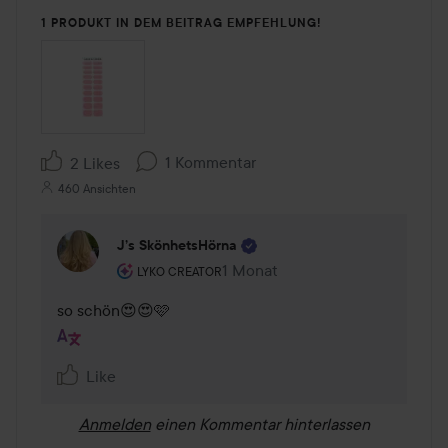
1 PRODUKT IN DEM BEITRAG EMPFEHLUNG!
1 Kommentar
2 Likes
460 Ansichten
J’s SkönhetsHörna
Rolle des Benutzers: Lyko Creator.
1 Monat
Kommentaren lades 1 Monat
LYKO CREATOR
so schön😍😍🩷
Like
Anmelden
einen Kommentar hinterlassen