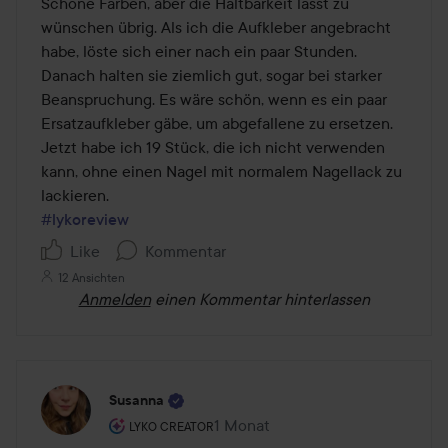
Schöne Farben, aber die Haltbarkeit lässt zu 
5
wünschen übrig. Als ich die Aufkleber angebracht 
habe, löste sich einer nach ein paar Stunden. 
Danach halten sie ziemlich gut, sogar bei starker 
Beanspruchung. Es wäre schön, wenn es ein paar 
Ersatzaufkleber gäbe, um abgefallene zu ersetzen. 
Jetzt habe ich 19 Stück, die ich nicht verwenden 
kann, ohne einen Nagel mit normalem Nagellack zu 
#lykoreview
Like
Kommentar
12 Ansichten
Anmelden
einen Kommentar hinterlassen
Susanna
Rolle des Benutzers: Lyko Creator.
1 Monat
Der Beitrag wurde 1 Monat erstell
LYKO CREATOR