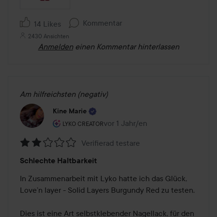
Kommentar
14 Likes
2430 Ansichten
Anmelden
einen Kommentar hinterlassen
Am hilfreichsten (negativ)
Kine Marie
Rolle des Benutzers: Lyko Creator.
vor 1 Jahr/en
Der Beitrag wurde vor 1 Jahr/en er
LYKO CREATOR
Verifierad testare
Bewertung:
Schlechte Haltbarkeit
2
von
In Zusammenarbeit mit Lyko hatte ich das Glück, 
5
Love’n layer - Solid Layers Burgundy Red zu testen.

Dies ist eine Art selbstklebender Nagellack, für den 