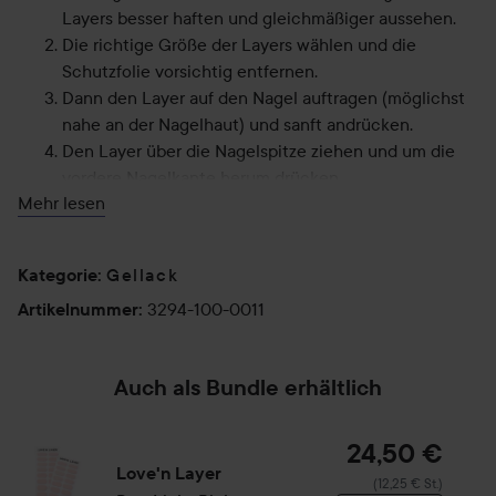
Layers besser haften und gleichmäßiger aussehen.
Die richtige Größe der Layers wählen und die
Schutzfolie vorsichtig entfernen.
Dann den Layer auf den Nagel auftragen (möglichst
nahe an der Nagelhaut) und sanft andrücken.
Den Layer über die Nagelspitze ziehen und um die
vordere Nagelkante herum drücken.
Mehr lesen
Den Überschuss mit einer Nagelfeile entfernen.
Die Nägel unter eine UV-LED-Lampe halten, bis das
Licht nach 60 Sekunden erlischt. Das Licht der
Gellack
Kategorie
:
Lampe härtet das Material, sodass die Maniküre
3294-100-0011
Artikelnummer
länger hält und die Nägel schön glänzen.
:
Fertig! Mache ein Foto von deinen Nägeln und poste
es in den sozialen Medien! @lovenlayer, @lyko,
Auch als Bundle erhältlich
#younailedit
Hinweis:
24,50 €
Zum Entfernen die Layers von der Nagelhaut her abziehen,
Love'n Layer
(12,25 € St.)
ggfs. ein Nagelöl verwenden. Das Öl unter den Layer an