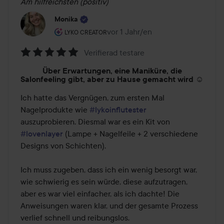
Am hilfreichsten (positiv)
Monika
Rolle des Benutzers: Lyko Creator.
vor 1 Jahr/en
Der Beitrag wurde vor 1 Jahr/en er
LYKO CREATOR
Verifierad testare
Bewertung:
Über Erwartungen, eine Maniküre, die
5
Salonfeeling gibt, aber zu Hause gemacht wird ☺️
von
Ich hatte das Vergnügen, zum ersten Mal 
5
Nagelprodukte wie 
#lykoinflutester
auszuprobieren. Diesmal war es ein Kit von 
#lovenlayer
 (Lampe + Nagelfeile + 2 verschiedene 
Designs von Schichten).

Ich muss zugeben, dass ich ein wenig besorgt war, 
wie schwierig es sein würde, diese aufzutragen, 
aber es war viel einfacher, als ich dachte! Die 
Anweisungen waren klar, und der gesamte Prozess 
verlief schnell und reibungslos.
