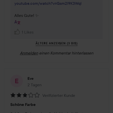
youtube.com/watch?v=Gsm2l9K3WqI
Alles Gute! ✨
1 Likes
ÄLTERE ANZEIGEN (3 BIS)
Anmelden
einen Kommentar hinterlassen
Eve
2 Tagen
Der Beitrag wurde 2 Tagen erstellt
Verifizierter Kunde
Bewertung:
Schöne Farbe
3
von