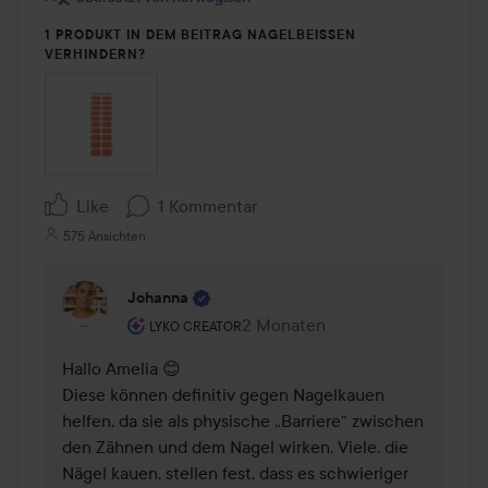
1 PRODUKT IN DEM BEITRAG NAGELBEISSEN V
ERHINDERN?
Like
1 Kommentar
575 Ansichten
Johanna
Rolle des Benutzers: Lyko Creator.
2 Monaten
Kommentaren lades 2 Monaten
LYKO CREATOR
Hallo Amelia 😊

Diese können definitiv gegen Nagelkauen 
helfen, da sie als physische „Barriere“ zwischen 
den Zähnen und dem Nagel wirken. Viele, die 
Nägel kauen, stellen fest, dass es schwieriger 