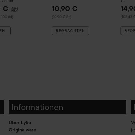
nt
14 ml
ml
0 €
10,90 €
14,9
/ 100 ml)
(10,90 € St.)
(106,43 €
EN
BEOBACHTEN
BEO
Informationen
Über Lyko
W
Originalware
j