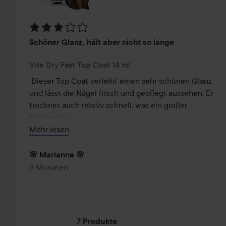
Bewertung: 3 von 5
Schöner Glanz, hält aber nicht so lange
Vite Dry Fast Top Coat 14 ml
Dieser Top Coat verleiht einen sehr schönen Glanz 
und lässt die Nägel frisch und gepflegt aussehen. Er 
trocknet auch relativ schnell, was ein großer 
Pluspunkt ist.

Ich habe die Nägel gut vorbereitet, leicht gefeilt, 
Mehr lesen
gründlich gewaschen, Nagellack aufgetragen und mit 
diesem Top Coat abgeschlossen, daher hatte ich 
🌸 Marianne 🌸
erwartet, dass das Ergebnis etwas länger hält. Leider 
3 Monaten
habe ich festgestellt, dass der Lack schon nach einem 
Tag zu splittern begann, was für mich einen großen 
Nachteil darstellt.

7 Produkte