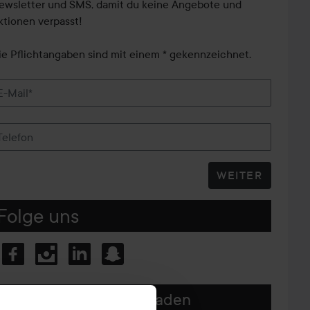
ewsletter und SMS, damit du keine Angebote und
ktionen verpasst!
ie Pflichtangaben sind mit einem * gekennzeichnet.
E-Mail*
Telefon
WEITER
Folge uns
Unsere App herunterladen