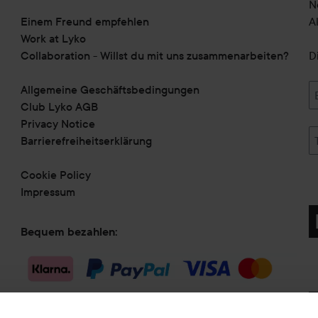
N
Einem Freund empfehlen
A
Work at Lyko
Collaboration - Willst du mit uns zusammenarbeiten?
D
Allgemeine Geschäftsbedingungen
Club Lyko AGB
Privacy Notice
Barrierefreiheitserklärung
Cookie Policy
Impressum
Bequem bezahlen:
Versandmethode: