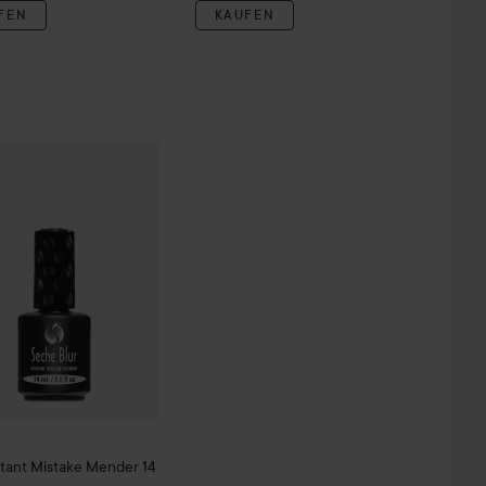
FEN
KAUFEN
90 €
14,90 €
Blur Instant Mistake Mender
14 ml
 € St.)
(106,43 € / 100 ml)
stant Mistake Mender
14