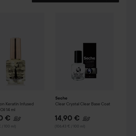
14,90 €
14
Condition Keratin Infused Cuticle Oil
Seche
Clear Crystal Clear Base Coat
14 ml
(106,43 € / 100 ml)
(10
Seche
on Keratin Infused
Clear Crystal Clear Base Coat
Oil
14 ml
0 €
14,90 €
 / 100 ml)
(106,43 € / 100 ml)