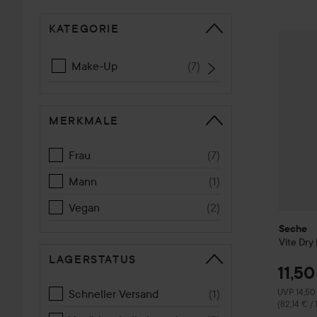
#lykoreview
KATEGORIE
WEITER ZU SORTIEREN
Seche
V
Make-Up
(
7
)
MERKMALE
Frau
(
7
)
Mann
(
1
)
Vegan
(
2
)
Seche
Vite Dry
LAGERSTATUS
11,50
Empfohlene
Schneller Versand
(
1
)
UVP 14,50
(82,14 € /