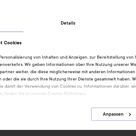
Details
Geprüfte Sicherheit:
t Cookies
ersonalisierung von Inhalten und Anzeigen, zur Bereitstellung von
enverkehrs. Wir geben Informationen über Ihre Nutzung unserer We
artner weiter, die diese möglicherweise mit anderen Informationen 
Ebenfalls interessant
n oder die sie durch Ihre Nutzung ihrer Dienste gesammelt haben. 
ie damit der Verwendung von Cookies zu. Informationen darüber, wi
COMIS
, finden Sie in unseren Cookie-Richtlinien.
MyggA
Seche Vite Dry Fast Top Coat 14 ml
Anpassen