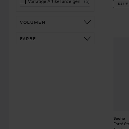
Vorrätige Artikel anzeigen
(
5
)
KAUF
VOLUMEN
FARBE
Seche
F
Seche
Forté St