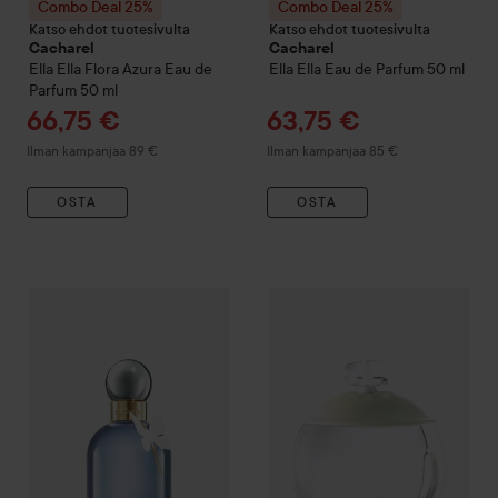
Combo Deal 25%
Combo Deal 25%
Katso ehdot tuotesivulta
Katso ehdot tuotesivulta
Cacharel
Cacharel
Ella Ella Flora Azura Eau de
Ella Ella Eau de Parfum
50 ml
Parfum
50 ml
Tarjoushinta
Tarjoushinta
66,75 €
63,75 €
Ilman kampanjaa 89 €
Ilman kampanjaa 85 €
OSTA
OSTA
Combo Deal 25%
Cacharel
Ella Ella Flora Azura Eau de Parfu
Combo Deal 25%
Cacharel
No