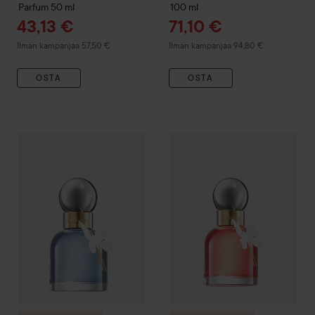
Parfum
50 ml
100 ml
Tarjoushinta
Tarjoushinta
43,13 €
71,10 €
Ilman kampanjaa 57,50 €
Ilman kampanjaa 94,80 €
OSTA
OSTA
Combo Deal 25%
Cacharel
Ella Ella Flora Azura Eau de Parfu
Combo Deal 25%
Cacharel
Ell