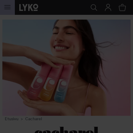
SIIRTYÄ JHK SISÄLTÖÖN
Etusivu
Cacharel