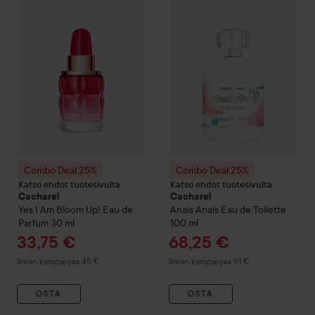
Combo Deal 25%
Combo Deal 25%
Katso ehdot tuotesivulta
Katso ehdot tuotesivulta
Cacharel
Cacharel
Yes I Am Bloom Up! Eau de
Anaïs Anaïs
Eau de Toilette
Parfum
30 ml
100 ml
Tarjoushinta
Tarjoushinta
33,75 €
68,25 €
Ilman kampanjaa 45 €
Ilman kampanjaa 91 €
OSTA
OSTA