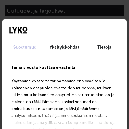
Uutuudet ja tarjoukset
Seuraa meitä
Suostumus
Yksityiskohdat
Tietoja
Asiakaspalvelu
Tämä sivusto käyttää evästeitä
Tietoja
Käytämme evästeitä tarjoamamme ensimmäisen ja
kolmannen osapuolen evästeiden muodossa, mukaan
Saattaisit myös tykätä
lukien muu kolmansien osapuolten seuranta, sisällön ja
mainosten räätälöimiseen, sosiaalisen median
ominaisuuksien tukemiseen ja kävijämäärämme
analysoimiseen. Lisäksi jaamme sosiaalisen median,
mainosalan ja analytiikka-alan kumppaneillemme tietoja