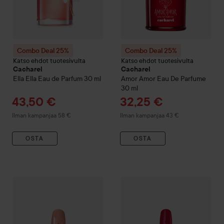
Combo Deal 25%
Combo Deal 25%
Katso ehdot tuotesivulta
Katso ehdot tuotesivulta
Cacharel
Cacharel
Ella Ella Eau de Parfum
30 ml
Amor Amor
Eau De Parfume
30 ml
Tarjoushinta
Tarjoushinta
43,50 €
32,25 €
Ilman kampanjaa 58 €
Ilman kampanjaa 43 €
OSTA
OSTA
Combo Deal 25%
Cacharel
Yes I Am Glorious Eau De Parfum
Combo Deal 25%
Cacharel
Yes
3