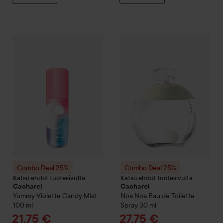
Combo Deal 25%
Cacharel
Yummy Violette Candy Mist
Combo Deal 25%
Cacharel
100 m
No
Combo Deal 25%
Combo Deal 25%
Katso ehdot tuotesivulta
Katso ehdot tuotesivulta
Cacharel
Cacharel
Yummy Violette Candy Mist
Noa
Noa Eau de Toilette
100 ml
Spray
30 ml
Tarjoushinta
Tarjoushinta
21,75 €
27,75 €