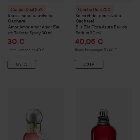
Combo Deal 25%
Combo Deal 25%
Katso ehdot tuotesivulta
Katso ehdot tuotesivulta
Cacharel
Cacharel
Amor Amor
Amor Amor Eau
Ella Ella Flora Azura Eau de
de Toilette Spray
30 ml
Parfum
30 ml
Tarjoushinta
Tarjoushinta
30 €
40,05 €
Ilman kampanjaa 40 €
Ilman kampanjaa 53,40 €
OSTA
OSTA
Tarjo
43,5
Combo Deal 25%
Cacharel
Ella Ella Eau de Parfum
Combo Deal 25%
Cacharel
30 ml
Amo
Ilman kam