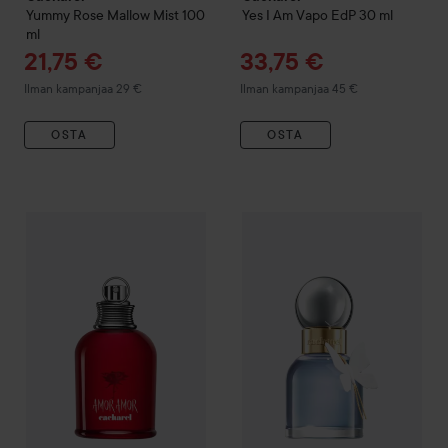
Yummy Rose Mallow Mist
100
Yes I Am Vapo EdP
30 ml
ml
Tarjoushinta
Tarjoushinta
21,75 €
33,75 €
Ilman kampanjaa 29 €
Ilman kampanjaa 45 €
OSTA
OSTA
Combo Deal 25%
Cacharel
Amor Amor
Combo Deal 25%
Amor Amor Eau de Toil
Cacharel
Ell