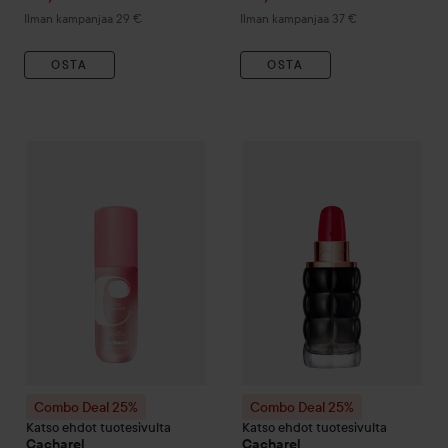
Ilman kampanjaa 29 €
Ilman kampanjaa 37 €
OSTA
OSTA
Ta
21
Combo Deal 25%
Cacharel
Yummy Rose Mallow Mist
Combo Deal 25%
Cacharel
100 ml
Yes
Ilm
Combo Deal 25%
Combo Deal 25%
Katso ehdot tuotesivulta
Katso ehdot tuotesivulta
Cacharel
Cacharel