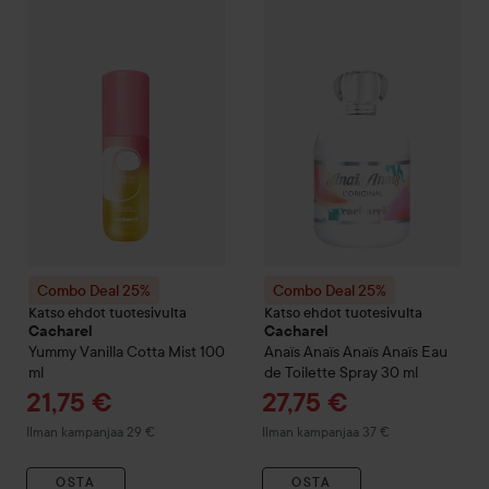
Ta
SIIRTYÄ JHK SUODATA
21
Combo Deal 25%
Cacharel
Yummy Vanilla Cotta Mist
Combo Deal 25%
Cacharel
100 ml
Ana
Ilm
Combo Deal 25%
Combo Deal 25%
Katso ehdot tuotesivulta
Katso ehdot tuotesivulta
Cacharel
Cacharel
Yummy Vanilla Cotta Mist
100
Anaïs Anaïs
Anaïs Anaïs Eau
ml
de Toilette Spray
30 ml
Tarjoushinta
Tarjoushinta
21,75 €
27,75 €
Ilman kampanjaa 29 €
Ilman kampanjaa 37 €
OSTA
OSTA