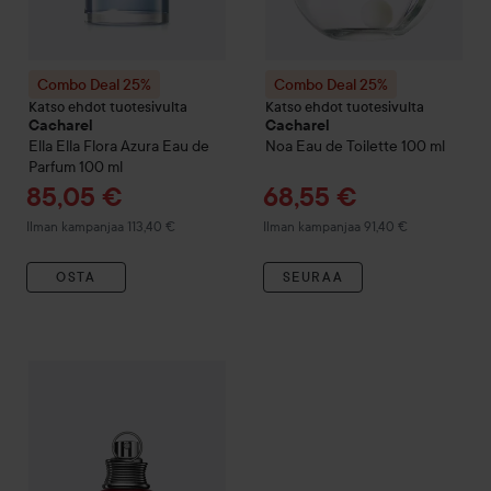
Combo Deal 25%
Combo Deal 25%
Katso ehdot tuotesivulta
Katso ehdot tuotesivulta
Cacharel
Cacharel
Ella Ella Flora Azura Eau de
Noa
Eau de Toilette
100 ml
Parfum
100 ml
Tarjoushinta
Tarjoushinta
85,05 €
68,55 €
Ilman kampanjaa 113,40 €
Ilman kampanjaa 91,40 €
OSTA
SEURAA
T
6
Combo Deal 25%
Cacharel
Amor Amor
Eau de Toilette
100 ml
Il