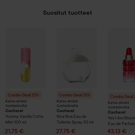
Suositut tuotteet
Tar
21,
Combo Deal 25%
Cacharel
Combo Deal 25%
Yummy Vanilla Cotta Mist
Cacharel
Combo Deal
Noa
100 ml
Noa Eau
Ilman
Combo Deal 25%
Combo Deal 25%
Combo Deal
Katso ehdot
Katso ehdot
Katso ehdot
tuotesivulta
tuotesivulta
tuotesivulta
Cacharel
Cacharel
Cacharel
Yummy Vanilla Cotta
Noa
Noa Eau de
Yes I Am Bloo
Mist
100 ml
Toilette Spray
30 ml
Eau de Parfum
Tarjoushinta
Tarjoushinta
Tarjoushin
21,75 €
27,75 €
43,13 €