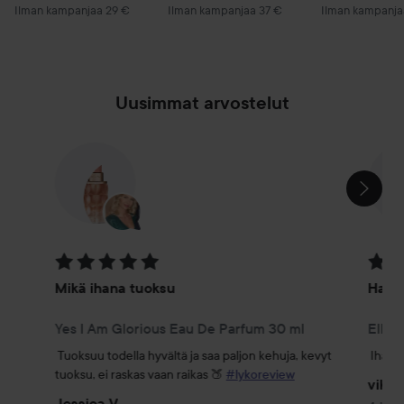
Ilman kampanjaa 29 €
Ilman kampanjaa 37 €
Ilman kampanja
Uusimmat arvostelut
OHITA OSIO
Arvosana: 5 / 5
Arvosa
Mikä ihana tuoksu
Hajuv
Yes I Am Glorious Eau De Parfum 30 ml
Ella 
Tuoksuu todella hyvältä ja saa paljon kehuja, kevyt 
Ihana 
tuoksu, ei raskas vaan raikas 🍑 
#lykoreview
viktor
Jessica V