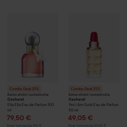
Tarj
79,
Combo Deal 25%
Cacharel
Ella Ella Eau de Parfum
Combo Deal 25%
Cacharel
100 ml
Yes
Ilman ka
Combo Deal 25%
Combo Deal 25%
Katso ehdot tuotesivulta
Katso ehdot tuotesivulta
Cacharel
Cacharel
Ella Ella Eau de Parfum
100
Yes I Am Gold Eau de Parfum
ml
50 ml
Tarjoushinta
Tarjoushinta
79,50 €
49,05 €
Ilman kampanjaa 106 €
Ilman kampanjaa 65,40 €