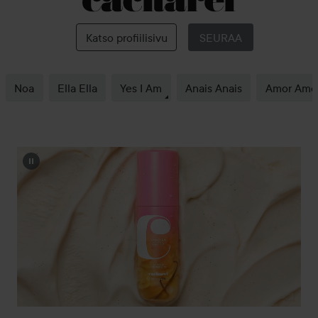
Cacharel
Katso profiilisivu
SEURAA
Noa
Ella Ella
Yes I Am
Anais Anais
Amor Amo