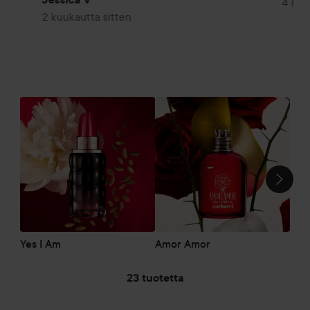
4 kuu
2 kuukautta sitten
An
OHITA OSIO
Yes I Am
Amor Amor
23 tuotetta