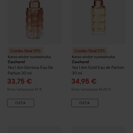
Combo Deal 25%
Combo Deal 25%
Katso ehdot tuotesivulta
Katso ehdot tuotesivulta
Cacharel
Cacharel
Yes I Am Glorious Eau De
Yes I Am Gold Eau de Parfum
Parfum
30 ml
30 ml
Tarjoushinta
Tarjoushinta
33,75 €
34,95 €
Ilman kampanjaa 45 €
Ilman kampanjaa 46,60 €
OSTA
OSTA
Combo Deal 25%
Cacharel
Yes I Am Bloom Up! Eau de Parfu
Combo Deal 25%
Cacharel
Ana