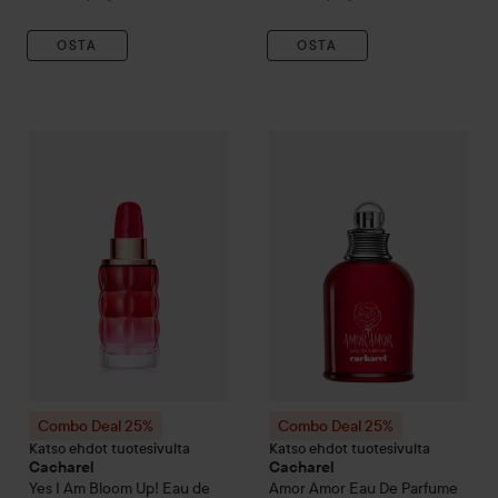
OSTA
OSTA
Combo Deal 25%
Cacharel
Yes I Am Bloom Up! Eau de Parfu
Combo Deal 25%
Cacharel
Amo
Combo Deal 25%
Combo Deal 25%
Katso ehdot tuotesivulta
Katso ehdot tuotesivulta
Cacharel
Cacharel
Yes I Am Bloom Up! Eau de
Amor Amor
Eau De Parfume