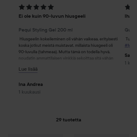
Arvosana: 5 / 5
Arvosa
Ei ole kuin 90-luvun hiusgeeli
Ihana
Pequi Styling Gel 200 ml
Guava
Hiusgeelin kokeileminen oli vähän vaikeaa, erityisesti 
koska jotkut meistä muistavat, millaista hiusgeeli oli 
#lyko
90-luvulla (tahmeaa). Mutta tämä on todella hyvä, 
Sara 
noudatin ammattilaisen vinkkiä sekoittaa sitä vähän 
1 kuu
Guava Rescue -suihketta, mikä toimi todella hyvin. 
Lue lisää
Määrän kanssa täytyy kokeilla vähän, ja levitän sitä 
kosteisiin hiuksiin, koska se toimii parhaiten minun 
hiustyypilleni (aallot, jotka tarvitsevat paljon 
Ina Andrea
kosteutta). Olen myös käyttänyt sitä kuivissa 
1 kuukausi
hiuksissa, ja se toimii yhtä hyvin.
29 tuotetta
Ceremonia
SIIRTYÄ JHK SUODATA
Guava Leave-In Conditioner
Ceremonia
200 ml
Guava Shampoo
50
30 €