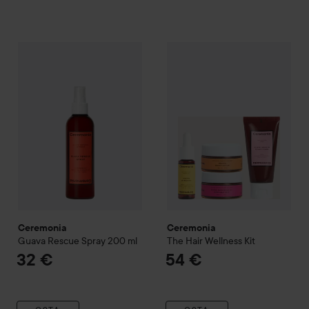
Ceremonia
Guava Rescue Spray
Ceremonia
200 ml
The Hair Wellness 
32 €
Ceremonia
Ceremonia
Guava Rescue Spray
200 ml
The Hair Wellness Kit
32 €
54 €