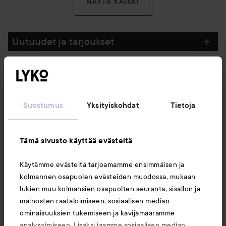
NÄYTÄ KAIKKI
Uutuudet ja tarjoukset
Seuraa meitä
Suostumus
Yksityiskohdat
Tietoja
Asiakaspalvelu
Tämä sivusto käyttää evästeitä
Tietoja
Käytämme evästeitä tarjoamamme ensimmäisen ja
kolmannen osapuolen evästeiden muodossa, mukaan
Saattaisit myös tykätä
lukien muu kolmansien osapuolten seuranta, sisällön ja
mainosten räätälöimiseen, sosiaalisen median
ominaisuuksien tukemiseen ja kävijämäärämme
analysoimiseen. Lisäksi jaamme sosiaalisen median,