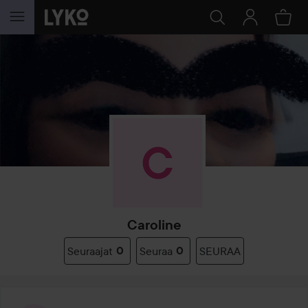
SIIRTYÄ JHK SISÄLTÖÖN
Caroline
Seuraajat
0
Seuraa
0
SEURAA