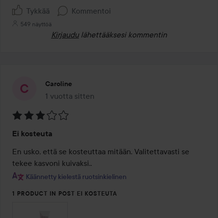
Tykkää
Kommentoi
549 näyttöä
Kirjaudu
lähettääksesi kommentin
Caroline
1 vuotta sitten
Viesti luotiin 1 vuotta sitten
Arvosana:
Ei kosteuta
3
/
En usko, että se kosteuttaa mitään. Valitettavasti se 
5
tekee kasvoni kuivaksi.. 
Käännetty kielestä ruotsinkielinen
1 PRODUCT IN POST EI KOSTEUTA