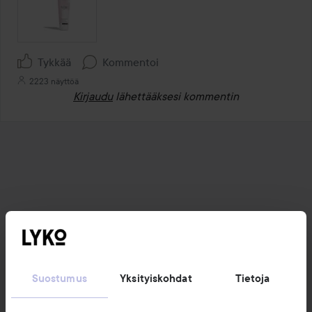
Tykkää
Kommentoi
2223 näyttöä
Kirjaudu
lähettääksesi kommentin
Suostumus
Yksityiskohdat
Tietoja