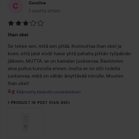
Caroline
1 vuotta sitten
Viesti luotiin 1 vuotta sitten
Arvosana:
Ihan okei
3
/
Se tekee sen, mitä sen pitää. Kosteuttaa ihan okei ja 
5
koen, että jalat eivät haise yhtä pahalta pitkän työpäivän 
jälkeen. MUTTA, se on kamalan juoksevaa. Ravistelen 
aina pulloa kunnolla ennen, mutta se on silti todella 
juoksevaa. mikä on vähän ärsyttävää minulle. Muuten 
ihan okei!
Käännetty kielestä ruotsinkielinen
1 PRODUCT IN POST IHAN OKEI