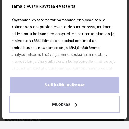
Tämä sivusto käyttää evästeitä
Käytämme evästeitä tarjoamamme ensimmäisen ja
kolmannen osapuolen evästeiden muodossa, mukaan
lukien muu kolmansien osapuolten seuranta, sisällön ja
mainosten räätälöimiseen, sosiaalisen median
ominaisuuksien tukemiseen ja kävijämäärämme
analysoimiseen. Lisäksi jaamme sosiaalisen median,
mainosalan ja analytiikka-alan kumppaneillemme tietoja
siitä, miten käytät sivustoamme. Kumppanimme voivat
yhdistää näitä tietoja muihin tietoihin, joita olet antanut
heille tai joita on kerätty, kun olet käyttänyt heidän
Salli kaikki evästeet
palvelujaan. Käyttämällä sivustoamme, hyväksyt
evästeiden käytön.
Uutuudet ja tarjoukset
Muokkaa
Seuraa meitä