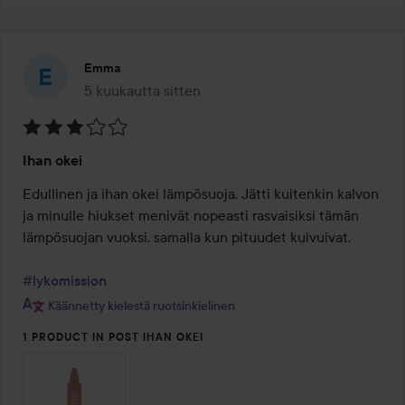
Emma
5 kuukautta sitten
Viesti luotiin 5 kuukautta sitten
Arvosana:
Ihan okei
3
/
Edullinen ja ihan okei lämpösuoja. Jätti kuitenkin kalvon 
5
ja minulle hiukset menivät nopeasti rasvaisiksi tämän 
lämpösuojan vuoksi, samalla kun pituudet kuivuivat.

#lykomission
Käännetty kielestä ruotsinkielinen
1 PRODUCT IN POST IHAN OKEI