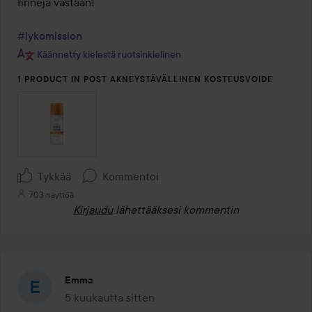
finnejä vastaan!

#lykomission
Käännetty kielestä ruotsinkielinen
1 PRODUCT IN POST AKNEYSTÄVÄLLINEN KOSTEUSVOIDE
Tykkää
Kommentoi
703 näyttöä
Kirjaudu
lähettääksesi kommentin
Emma
5 kuukautta sitten
Viesti luotiin 5 kuukautta sitten