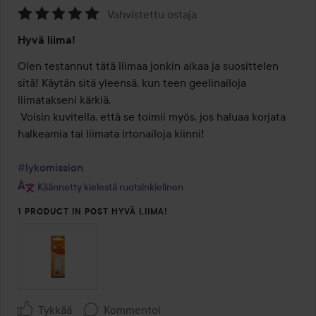
Vahvistettu ostaja
Arvosana:
Hyvä liima!
5
/
Olen testannut tätä liimaa jonkin aikaa ja suosittelen 
5
sitä! Käytän sitä yleensä, kun teen geelinailoja 
liimatakseni kärkiä. 

 Voisin kuvitella, että se toimii myös, jos haluaa korjata 
halkeamia tai liimata irtonailoja kiinni!

#lykomission
Käännetty kielestä ruotsinkielinen
1 PRODUCT IN POST HYVÄ LIIMA!
Tykkää
Kommentoi