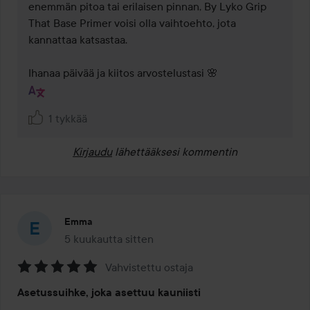
enemmän pitoa tai erilaisen pinnan, By Lyko Grip 
That Base Primer voisi olla vaihtoehto, jota 
kannattaa katsastaa. 

Ihanaa päivää ja kiitos arvostelustasi 🌸
1 tykkää
Kirjaudu
lähettääksesi kommentin
Emma
5 kuukautta sitten
Viesti luotiin 5 kuukautta sitten
Vahvistettu ostaja
Arvosana:
Asetussuihke, joka asettuu kauniisti
5