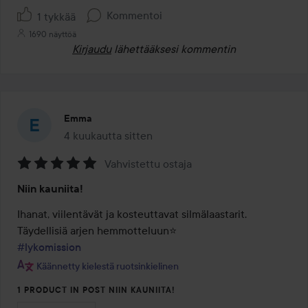
Kommentoi
1 tykkää
1690 näyttöä
Kirjaudu
lähettääksesi kommentin
Emma
4 kuukautta sitten
Viesti luotiin 4 kuukautta sitten
Vahvistettu ostaja
Arvosana:
Niin kauniita!
5
/
Ihanat, viilentävät ja kosteuttavat silmälaastarit. 
5
#lykomission
Käännetty kielestä ruotsinkielinen
1 PRODUCT IN POST NIIN KAUNIITA!