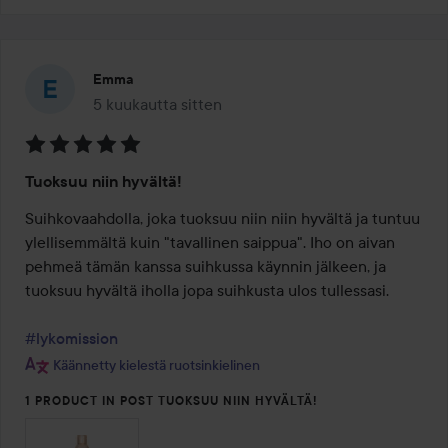
Emma
5 kuukautta sitten
Viesti luotiin 5 kuukautta sitten
Arvosana:
Tuoksuu niin hyvältä!
5
/
Suihkovaahdolla, joka tuoksuu niin niin hyvältä ja tuntuu 
5
ylellisemmältä kuin "tavallinen saippua". Iho on aivan 
pehmeä tämän kanssa suihkussa käynnin jälkeen, ja 
tuoksuu hyvältä iholla jopa suihkusta ulos tullessasi.

#lykomission
Käännetty kielestä ruotsinkielinen
1 PRODUCT IN POST TUOKSUU NIIN HYVÄLTÄ!