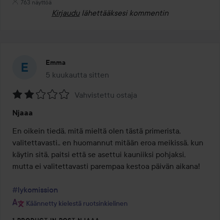
763 näyttöä
Kirjaudu
lähettääksesi kommentin
Emma
5 kuukautta sitten
Viesti luotiin 5 kuukautta sitten
Vahvistettu ostaja
Arvosana:
Njaaa
2
/
En oikein tiedä, mitä mieltä olen tästä primerista, 
5
valitettavasti.. en huomannut mitään eroa meikissä, kun 
käytin sitä, paitsi että se asettui kauniiksi pohjaksi, 
mutta ei valitettavasti parempaa kestoa päivän aikana!

#lykomission
Käännetty kielestä ruotsinkielinen