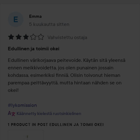
Emma
5 kuukautta sitten
Viesti luotiin 5 kuukautta sitten
Vahvistettu ostaja
Arvosana:
Edullinen ja toimii okei
3
/
Edullinen värikorjaava peitevoide. Käytän sitä yleensä 
5
ennen meikkivoidetta, jos olen punainen jossain 
kohdassa, esimerkiksi finniä. Olisin toivonut hieman 
parempaa peittävyyttä, mutta hintaan nähden se on 
okei!

#lykomission
Käännetty kielestä ruotsinkielinen
1 PRODUCT IN POST EDULLINEN JA TOIMII OKEI