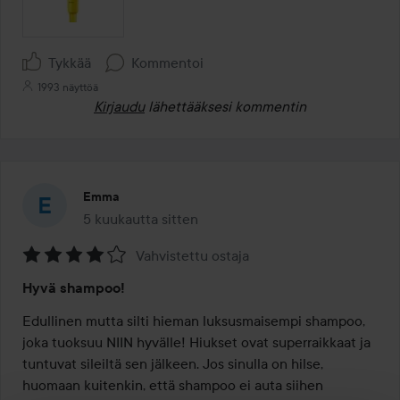
Tykkää
Kommentoi
1993 näyttöä
Kirjaudu
lähettääksesi kommentin
Emma
5 kuukautta sitten
Viesti luotiin 5 kuukautta sitten
Vahvistettu ostaja
Arvosana:
Hyvä shampoo!
4
/
Edullinen mutta silti hieman luksusmaisempi shampoo, 
5
joka tuoksuu NIIN hyvälle! Hiukset ovat superraikkaat ja 
tuntuvat sileiltä sen jälkeen. Jos sinulla on hilse, 
huomaan kuitenkin, että shampoo ei auta siihen 