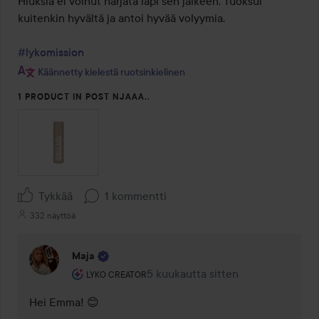
Hiuksia ei voinut harjata läpi sen jälkeen. Tuoksui 
kuitenkin hyvältä ja antoi hyvää volyymia.

#lykomission
Käännetty kielestä ruotsinkielinen
1 PRODUCT IN POST NJAAA..
Tykkää
1 kommentti
332 näyttöä
Maja
Käyttäjän rooli: Lyko Creator.
5 kuukautta sitten
Kommentti lisättiin 5 kuukautta si
LYKO CREATOR
Hei Emma! 😊 
