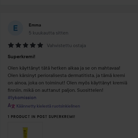
Emma
5 kuukautta sitten
Viesti luotiin 5 kuukautta sitten
Vahvistettu ostaja
Arvosana:
Superkremi!
5
/
Olen käyttänyt tätä hetken aikaa ja se on mahtavaa! 
5
Olen kärsinyt perioralisesta dermatitista, ja tämä kremi 
on ainoa, joka on toiminut! Olen myös käyttänyt kremiä 
#lykomission
Käännetty kielestä ruotsinkielinen
1 PRODUCT IN POST SUPERKREMI!