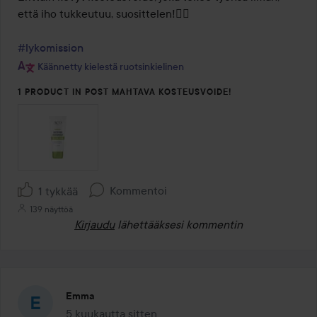
5
että iho tukkeutuu, suosittelen!👌🏻

#lykomission
Käännetty kielestä ruotsinkielinen
1 PRODUCT IN POST MAHTAVA KOSTEUSVOIDE!
Kommentoi
1 tykkää
139 näyttöä
Kirjaudu
lähettääksesi kommentin
Emma
5 kuukautta sitten
Viesti luotiin 5 kuukautta sitten