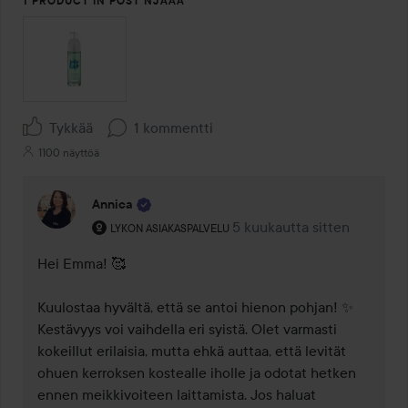
1 PRODUCT IN POST NJAAA
Tykkää
1 kommentti
1100 näyttöä
Annica
Käyttäjän rooli: Lykon asiakaspalvelu .
5 kuukautta sitten
Kommentti lisättiin 5 kuuka
LYKON ASIAKASPALVELU
Hei Emma! 🥰 

Kuulostaa hyvältä, että se antoi hienon pohjan! ✨ 
Kestävyys voi vaihdella eri syistä. Olet varmasti 
kokeillut erilaisia, mutta ehkä auttaa, että levität 
ohuen kerroksen kostealle iholle ja odotat hetken 
ennen meikkivoiteen laittamista. Jos haluat 