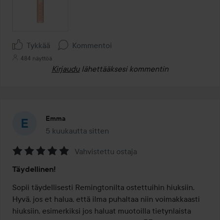
Tykkää
Kommentoi
484 näyttöä
Kirjaudu
lähettääksesi kommentin
Emma
5 kuukautta sitten
Viesti luotiin 5 kuukautta sitten
Vahvistettu ostaja
Arvosana:
Täydellinen!
5
/
Sopii täydellisesti Remingtonilta ostettuihin hiuksiin. 
5
Hyvä, jos et halua, että ilma puhaltaa niin voimakkaasti 
hiuksiin, esimerkiksi jos haluat muotoilla tietynlaista 