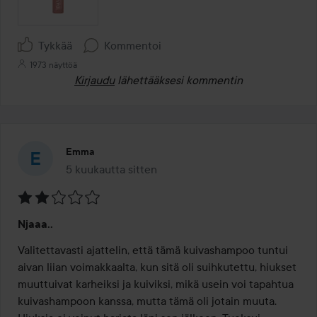
Tykkää
Kommentoi
1973 näyttöä
Kirjaudu
lähettääksesi kommentin
Emma
5 kuukautta sitten
Viesti luotiin 5 kuukautta sitten
Arvosana:
Njaaa..
2
/
Valitettavasti ajattelin, että tämä kuivashampoo tuntui 
5
aivan liian voimakkaalta, kun sitä oli suihkutettu, hiukset 
muuttuivat karheiksi ja kuiviksi, mikä usein voi tapahtua 
kuivashampoon kanssa, mutta tämä oli jotain muuta. 