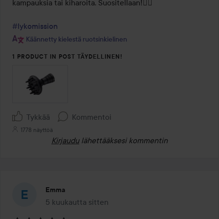
kampauksia tai kiharoita. Suositellaan!👌🏻

#lykomission
Käännetty kielestä ruotsinkielinen
1 PRODUCT IN POST TÄYDELLINEN!
Tykkää
Kommentoi
1778 näyttöä
Kirjaudu
lähettääksesi kommentin
Emma
5 kuukautta sitten
Viesti luotiin 5 kuukautta sitten