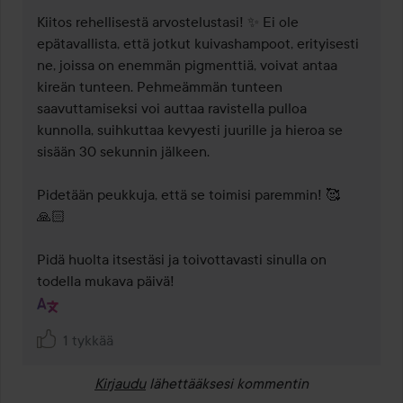
Kiitos rehellisestä arvostelustasi! ✨ Ei ole 
epätavallista, että jotkut kuivashampoot, erityisesti 
ne, joissa on enemmän pigmenttiä, voivat antaa 
kireän tunteen. Pehmeämmän tunteen 
saavuttamiseksi voi auttaa ravistella pulloa 
kunnolla, suihkuttaa kevyesti juurille ja hieroa se 
sisään 30 sekunnin jälkeen.

Pidetään peukkuja, että se toimisi paremmin! 🥰
🙏🏻

Pidä huolta itsestäsi ja toivottavasti sinulla on 
todella mukava päivä!
1 tykkää
Kirjaudu
lähettääksesi kommentin