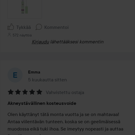
Tykkää
Kommentoi
572 näyttöä
Kirjaudu
lähettääksesi kommentin
Emma
5 kuukautta sitten
Viesti luotiin 5 kuukautta sitten
Vahvistettu ostaja
Arvosana:
Akneystävällinen kosteusvoide
5
/
Olen käyttänyt tätä monta vuotta ja se on mahtavaa! 
5
Antaa viilentävän tunteen, koska se on geelimäisessä 
muodossa eikä tuki ihoa. Se imeytyy nopeasti ja auttaa 