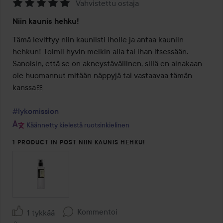
Vahvistettu ostaja
Arvosana:
Niin kaunis hehku!
5
/
Tämä levittyy niin kauniisti iholle ja antaa kauniin 
5
hehkun! Toimii hyvin meikin alla tai ihan itsessään. 
Sanoisin, että se on akneystävällinen, sillä en ainakaan 
ole huomannut mitään näppyjä tai vastaavaa tämän 
kanssa🎀

#lykomission
Käännetty kielestä ruotsinkielinen
1 PRODUCT IN POST NIIN KAUNIS HEHKU!
Kommentoi
1 tykkää