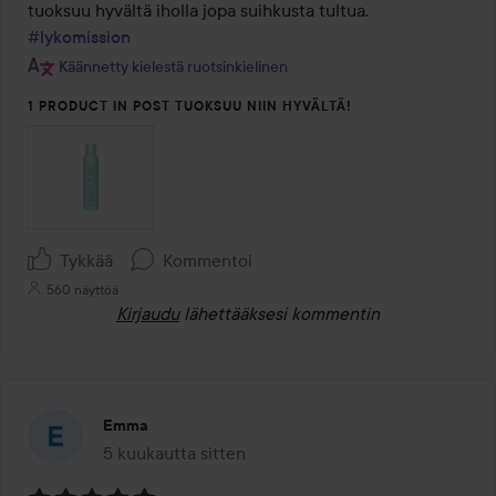
#lykomission
Käännetty kielestä ruotsinkielinen
1 PRODUCT IN POST TUOKSUU NIIN HYVÄLTÄ!
Tykkää
Kommentoi
560 näyttöä
Kirjaudu
lähettääksesi kommentin
Emma
5 kuukautta sitten
Viesti luotiin 5 kuukautta sitten