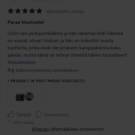
Vahvistettu ostaja
Arvosana:
Paras hiustuote!
5
/
Ostin sen poikaystävälleni ja hän rakastaa sitä! Hänellä 
5
on suorat, ohuet hiukset ja hän on kokeillut monia 
tuotteita, jotka eivät ole pitäneet kampauksesta koko 
#lykomission
Käännetty kielestä ruotsinkielinen
1 PRODUCT IN POST PARAS HIUSTUOTE!
Tykkää
Kommentoi
1043 näyttöä
Kirjaudu
lähettääksesi kommentin