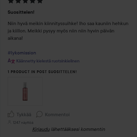
Arvosana:
Suosittelen!
5
/
Niin hyvä meikin kiinnityssuihke! Iho saa kauniin hehkun 
5
ja kiillon. Meikki pysyy myös niin niin hyvin päivän 
aikana!

#lykomission
Käännetty kielestä ruotsinkielinen
1 PRODUCT IN POST SUOSITTELEN!
Tykkää
Kommentoi
1247 näyttöä
Kirjaudu
lähettääksesi kommentin