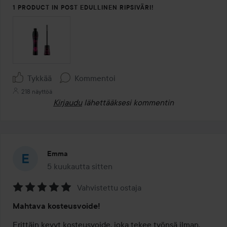
1 PRODUCT IN POST EDULLINEN RIPSIVÄRI!
Tykkää
Kommentoi
218 näyttöä
Kirjaudu
lähettääksesi kommentin
Emma
5 kuukautta sitten
Viesti luotiin 5 kuukautta sitten
Vahvistettu ostaja
Arvosana:
Mahtava kosteusvoide!
5
/
Erittäin kevyt kosteusvoide, joka tekee työnsä ilman, 