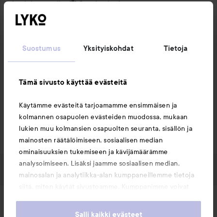
#lykomission
Käännetty kielestä ruotsinkielinen
1 PRODUCT IN POST HYVÄ SHAMPOO!
Suostumus
Yksityiskohdat
Tietoja
Tämä sivusto käyttää evästeitä
Käytämme evästeitä tarjoamamme ensimmäisen ja
Tykkää
Kommentoi
kolmannen osapuolen evästeiden muodossa, mukaan
578 näyttöä
lukien muu kolmansien osapuolten seuranta, sisällön ja
Kirjaudu
lähettääksesi kommentin
mainosten räätälöimiseen, sosiaalisen median
ominaisuuksien tukemiseen ja kävijämäärämme
analysoimiseen. Lisäksi jaamme sosiaalisen median,
mainosalan ja analytiikka-alan kumppaneillemme tietoja
siitä, miten käytät sivustoamme. Kumppanimme voivat
yhdistää näitä tietoja muihin tietoihin, joita olet antanut
Uutuudet ja tarjoukset
heille tai joita on kerätty, kun olet käyttänyt heidän
Salli kaikki evästeet