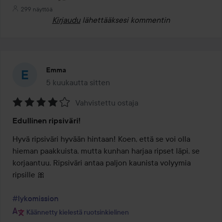
299 näyttöä
Kirjaudu
lähettääksesi kommentin
Emma
5 kuukautta sitten
Viesti luotiin 5 kuukautta sitten
Vahvistettu ostaja
Arvosana:
Edullinen ripsiväri!
4
/
Hyvä ripsiväri hyvään hintaan! Koen, että se voi olla 
5
hieman paakkuista, mutta kunhan harjaa ripset läpi, se 
korjaantuu. Ripsiväri antaa paljon kaunista volyymia 
ripsille 🎀

#lykomission
Käännetty kielestä ruotsinkielinen