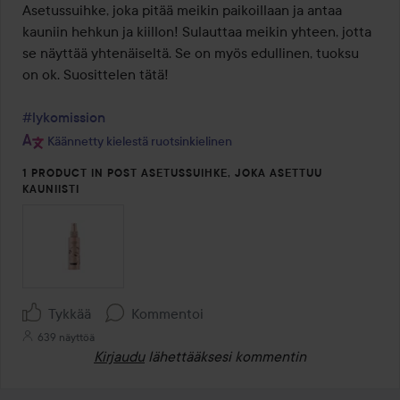
/
Asetussuihke, joka pitää meikin paikoillaan ja antaa 
5
kauniin hehkun ja kiillon! Sulauttaa meikin yhteen, jotta 
se näyttää yhtenäiseltä. Se on myös edullinen, tuoksu 
on ok. Suosittelen tätä!

#lykomission
Käännetty kielestä ruotsinkielinen
1 PRODUCT IN POST ASETUSSUIHKE, JOKA ASETTUU
KAUNIISTI
Tykkää
Kommentoi
639 näyttöä
Kirjaudu
lähettääksesi kommentin