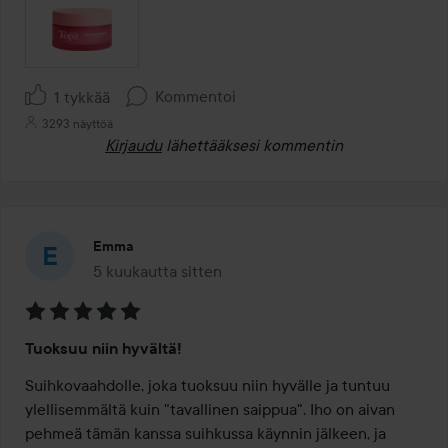
Kommentoi
1 tykkää
3293 näyttöä
Kirjaudu
lähettääksesi kommentin
Emma
5 kuukautta sitten
Viesti luotiin 5 kuukautta sitten
Arvosana:
Tuoksuu niin hyvältä!
5
/
Suihkovaahdolle, joka tuoksuu niin hyvälle ja tuntuu 
5
ylellisemmältä kuin "tavallinen saippua". Iho on aivan 
pehmeä tämän kanssa suihkussa käynnin jälkeen, ja 