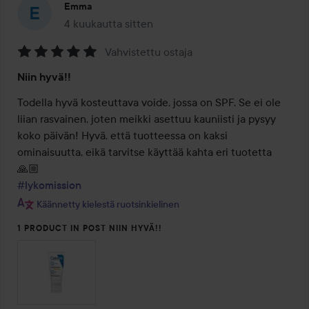
Emma
4 kuukautta sitten
Viesti luotiin 4 kuukautta sitten
Vahvistettu ostaja
Arvosana:
Niin hyvä!!
5
/
Todella hyvä kosteuttava voide, jossa on SPF. Se ei ole 
5
liian rasvainen, joten meikki asettuu kauniisti ja pysyy 
koko päivän! Hyvä, että tuotteessa on kaksi 
ominaisuutta, eikä tarvitse käyttää kahta eri tuotetta
#lykomission
Käännetty kielestä ruotsinkielinen
1 PRODUCT IN POST NIIN HYVÄ!!