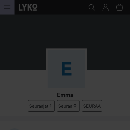
SIIRTYÄ JHK SISÄLTÖÖN
Emma
Seuraajat
1
Seuraa
0
SEURAA