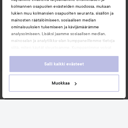
kolmannen osapuolen evästeiden muodossa, mukaan
lukien muu kolmansien osapuolten seuranta, sisällön ja
mainosten räätälöimiseen, sosiaalisen median
ominaisuuksien tukemiseen ja kävijämäärämme
analysoimiseen. Lisäksi jaamme sosiaalisen median,
mainosalan ja analytiikka-alan kumppaneillemme tietoja
siitä, miten käytät sivustoamme. Kumppanimme voivat
yhdistää näitä tietoja muihin tietoihin, joita olet antanut
heille tai joita on kerätty, kun olet käyttänyt heidän
Salli kaikki evästeet
palvelujaan. Käyttämällä sivustoamme, hyväksyt
evästeiden käytön.
Uutuudet ja tarjoukset
Muokkaa
Seuraa meitä
Asiakaspalvelu