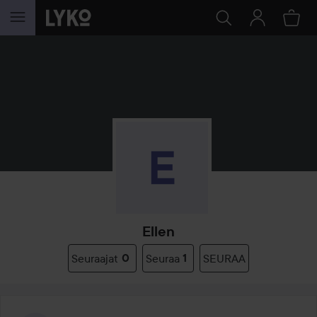
SIIRTYÄ JHK SISÄLTÖÖN
Ellen
Seuraajat
0
Seuraa
1
SEURAA