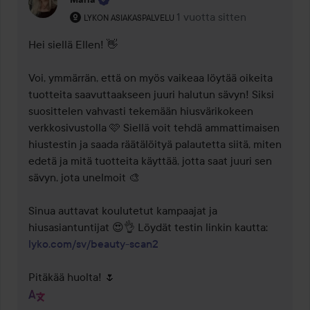
Käyttäjän rooli: Lykon asiakaspalvelu .
1 vuotta sitten
Kommentti lisättiin 1 vuotta
LYKON ASIAKASPALVELU
Hei siellä Ellen! 👋 

Voi, ymmärrän, että on myös vaikeaa löytää oikeita 
tuotteita saavuttaakseen juuri halutun sävyn! Siksi 
suosittelen vahvasti tekemään hiusvärikokeen 
verkkosivustolla 🩷 Siellä voit tehdä ammattimaisen 
hiustestin ja saada räätälöityä palautetta siitä, miten 
edetä ja mitä tuotteita käyttää, jotta saat juuri sen 
sävyn, jota unelmoit 🎨

Sinua auttavat koulutetut kampaajat ja 
lyko.com/sv/beauty-scan2
Pitäkää huolta! 🌷