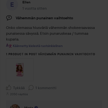
Ellen
1 vuotta sitten
Viesti luotiin 1 vuotta sitten
Vähemmän punainen vaihtoehto
Onko olemassa hiusväriä vähemmän shokeeraavassa 
punaisessa sävyssä. Etsin punaruskeaa / tummaa 
kuparia.
Käännetty kielestä ruotsinkielinen
1 PRODUCT IN POST VÄHEMMÄN PUNAINEN VAIHTOEHTO
Tykkää
1 kommentti
2050 näyttöä
Maria