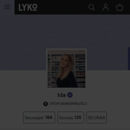
SIIRTYÄ JHK SISÄLTÖÖN
Ida
LYKON ASIAKASPALVELU
Seuraajat
184
Seuraa
135
SEURAA