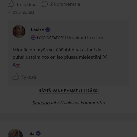
2 kommenttia
15 tykkää
2105 näyttöä
Louise
Käyttäjän rooli: Lyko Creator.
10 kuukautta sitten
Kommentti lisättiin 10 kuukautta s
LYKO CREATOR
Minulla on myös se, ääähhhh rakastan! Ja 
puhallustoiminto on iso plussa mielestäni 🤩
Tykkää
NÄYTÄ VANHEMMAT (1 LISÄKSI
Kirjaudu
lähettääksesi kommentin
Ida