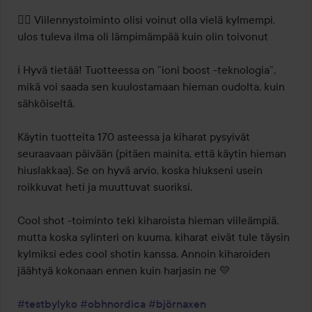
🙅‍♀️ Viilennystoiminto olisi voinut olla vielä kylmempi, 
ulos tuleva ilma oli lämpimämpää kuin olin toivonut

ℹ️ Hyvä tietää! Tuotteessa on ”ioni boost -teknologia”, 
mikä voi saada sen kuulostamaan hieman oudolta, kuin 
sähköiseltä. 

Käytin tuotteita 170 asteessa ja kiharat pysyivät 
seuraavaan päivään (pitäen mainita, että käytin hieman 
hiuslakkaa). Se on hyvä arvio, koska hiukseni usein 
roikkuvat heti ja muuttuvat suoriksi. 

Cool shot -toiminto teki kiharoista hieman viileämpiä, 
mutta koska sylinteri on kuuma, kiharat eivät tule täysin 
kylmiksi edes cool shotin kanssa. Annoin kiharoiden 
jäähtyä kokonaan ennen kuin harjasin ne 💛

#testbylyko
#obhnordica
#björnaxen