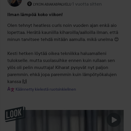
Käyttäjän rooli: Lykon asiakaspalvelu .
1 vuotta sitten
Viesti luotiin 1 vuotta sitten
LYKON ASIAKASPALVELU
Ilman lämpöä koko viikon!
Olen tehnyt heatless curls noin vuoden ajan enkä aio 
lopettaa. Herätä kauniilla kiharoilla/aalloilla ilman, että 
minun tarvitsee tehdä mitään aamulla, mikä unelma 😍 

Kesti hetken löytää oikea tekniikka haluamalleni 
tulokselle, mutta suolasuihke ennen kuin rullaan sen 
ylös oli pelin muuttaja! Kiharat pysyvät nyt paljon 
paremmin, ehkä jopa paremmin kuin lämpötyökalujen 
kanssa 🙌
Käännetty kielestä ruotsinkielinen