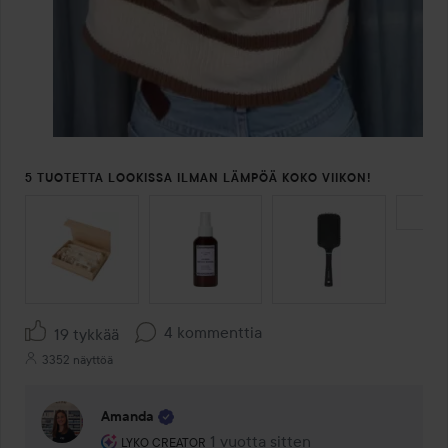
5 TUOTETTA LOOKISSA ILMAN LÄMPÖÄ KOKO VIIKON!
OHITA OSIO
4 kommenttia
19 tykkää
3352 näyttöä
Amanda
Käyttäjän rooli: Lyko Creator.
1 vuotta sitten
Kommentti lisättiin 1 vuotta sitten
LYKO CREATOR