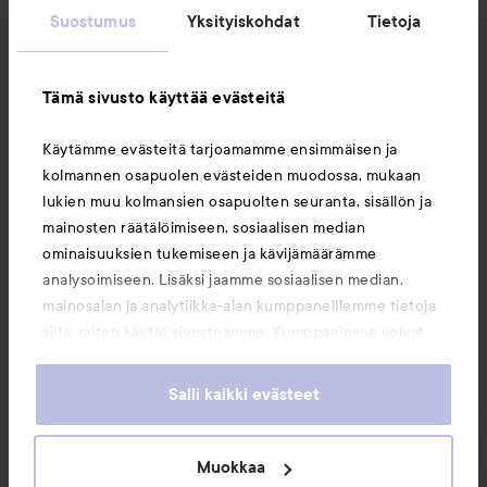
Suostumus
Yksityiskohdat
Tietoja
Asiakaspalvelu
Tämä sivusto käyttää evästeitä
Tietoja
Käytämme evästeitä tarjoamamme ensimmäisen ja
kolmannen osapuolen evästeiden muodossa, mukaan
Saattaisit myös tykätä
lukien muu kolmansien osapuolten seuranta, sisällön ja
mainosten räätälöimiseen, sosiaalisen median
ominaisuuksien tukemiseen ja kävijämäärämme
analysoimiseen. Lisäksi jaamme sosiaalisen median,
mainosalan ja analytiikka-alan kumppaneillemme tietoja
siitä, miten käytät sivustoamme. Kumppanimme voivat
yhdistää näitä tietoja muihin tietoihin, joita olet antanut
heille tai joita on kerätty, kun olet käyttänyt heidän
Salli kaikki evästeet
palvelujaan. Käyttämällä sivustoamme, hyväksyt
evästeiden käytön.
Muokkaa