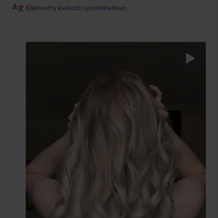
Käännetty kielestä ruotsinkielinen