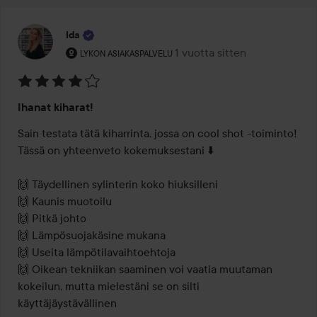
Ida
Käyttäjän rooli: Lykon asiakaspalvelu .
1 vuotta sitten
Viesti luotiin 1 vuotta sitten
LYKON ASIAKASPALVELU
Arvosana:
Ihanat kiharat!
4
/
Sain testata tätä kiharrinta, jossa on cool shot -toiminto! 
5
Tässä on yhteenveto kokemuksestani ⬇️

🙌 Täydellinen sylinterin koko hiuksilleni

🙌 Kaunis muotoilu 

🙌 Pitkä johto

🙌 Lämpösuojakäsine mukana 

🙌 Useita lämpötilavaihtoehtoja

🙌 Oikean tekniikan saaminen voi vaatia muutaman 
kokeilun, mutta mielestäni se on silti 
käyttäjäystävällinen 
