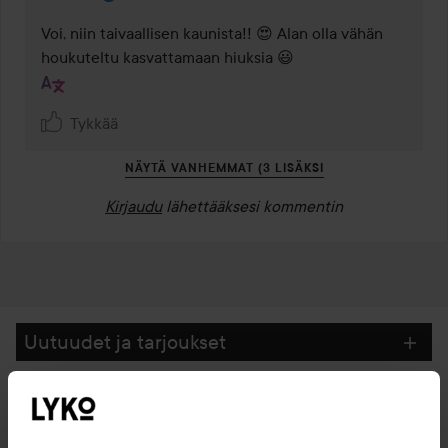
Voi, niin taivaallisen kaunista!! 😍 Alan olla vähän 
houkuteltu kasvattamaan hiuksia 😃
Tykkää
NÄYTÄ VANHEMMAT (3 LISÄKSI
Kirjaudu
lähettääksesi kommentin
Uutuudet ja tarjoukset
Seuraa meitä