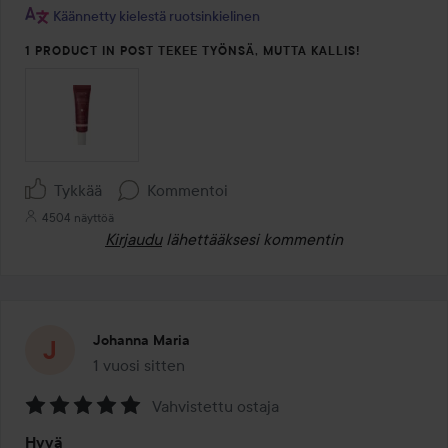
Käännetty kielestä ruotsinkielinen
1 PRODUCT IN POST TEKEE TYÖNSÄ, MUTTA KALLIS!
Tykkää
Kommentoi
4504 näyttöä
Kirjaudu
lähettääksesi kommentin
Johanna Maria
1 vuosi sitten
Viesti luotiin 1 vuosi sitten
Vahvistettu ostaja
Arvosana:
Hyvä