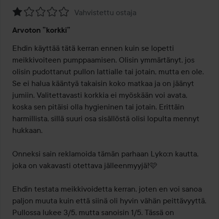
Vahvistettu ostaja
Arvosana:
Arvoton ”korkki”
1
/
Ehdin käyttää tätä kerran ennen kuin se lopetti 
5
meikkivoiteen pumppaamisen. Olisin ymmärtänyt, jos 
olisin pudottanut pullon lattialle tai jotain, mutta en ole. 
Se ei halua kääntyä takaisin koko matkaa ja on jäänyt 
jumiin. Valitettavasti korkkia ei myöskään voi avata, 
koska sen pitäisi olla hygieninen tai jotain. Erittäin 
harmillista, sillä suuri osa sisällöstä olisi lopulta mennyt 
hukkaan.

Onneksi sain reklamoida tämän parhaan Lyko:n kautta, 
joka on vakavasti otettava jälleenmyyjä!🩷

Ehdin testata meikkivoidetta kerran, joten en voi sanoa 
paljon muuta kuin että siinä oli hyvin vähän peittävyyttä. 
Pullossa lukee 3/5, mutta sanoisin 1/5. Tässä on 