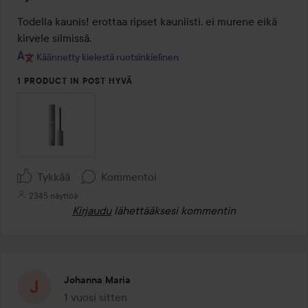
5
/
Todella kaunis! erottaa ripset kauniisti. ei murene eikä 
5
kirvele silmissä.
Käännetty kielestä ruotsinkielinen
1 PRODUCT IN POST HYVÄ
Tykkää
Kommentoi
2345 näyttöä
Kirjaudu
lähettääksesi kommentin
Johanna Maria
1 vuosi sitten
Viesti luotiin 1 vuosi sitten