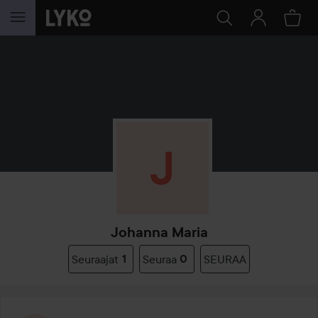
SIIRTYÄ JHK SISÄLTÖÖN
Johanna Maria
Seuraajat
1
Seuraa
0
SEURAA