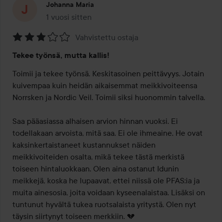
Johanna Maria
1 vuosi sitten
Viesti luotiin 1 vuosi sitten
Vahvistettu ostaja
Arvosana:
Tekee työnsä, mutta kallis!
3
/
Toimii ja tekee työnsä. Keskitasoinen peittävyys. Jotain 
5
kuivempaa kuin heidän aikaisemmat meikkivoiteensa 
Norrsken ja Nordic Veil. Toimii siksi huonommin talvella. 

Saa pääasiassa alhaisen arvion hinnan vuoksi. Ei 
todellakaan arvoista, mitä saa. Ei ole ihmeaine. He ovat 
kaksinkertaistaneet kustannukset näiden 
meikkivoiteiden osalta, mikä tekee tästä merkistä 
toiseen hintaluokkaan. Olen aina ostanut Idunin 
meikkejä, koska he lupaavat, ettei niissä ole PFAS:ia ja 
muita ainesosia, joita voidaan kyseenalaistaa. Lisäksi on 
tuntunut hyvältä tukea ruotsalaista yritystä. Olen nyt 
täysin siirtynyt toiseen merkkiin. 💔