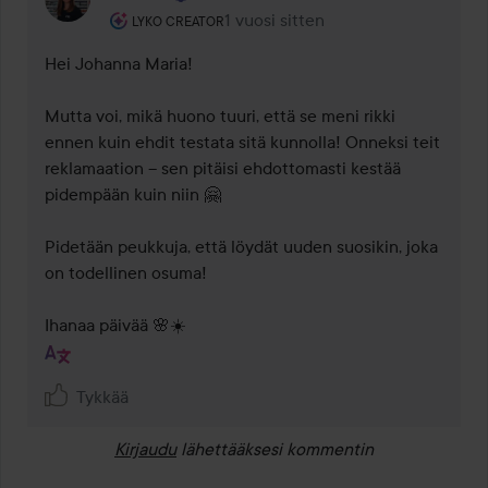
Käyttäjän rooli: Lyko Creator.
1 vuosi sitten
Kommentti lisättiin 1 vuosi sitten
LYKO CREATOR
Hei Johanna Maria!

Mutta voi, mikä huono tuuri, että se meni rikki 
ennen kuin ehdit testata sitä kunnolla! Onneksi teit 
reklamaation – sen pitäisi ehdottomasti kestää 
pidempään kuin niin 🤗

Pidetään peukkuja, että löydät uuden suosikin, joka 
on todellinen osuma!

Ihanaa päivää 🌸☀️
Tykkää
Kirjaudu
lähettääksesi kommentin