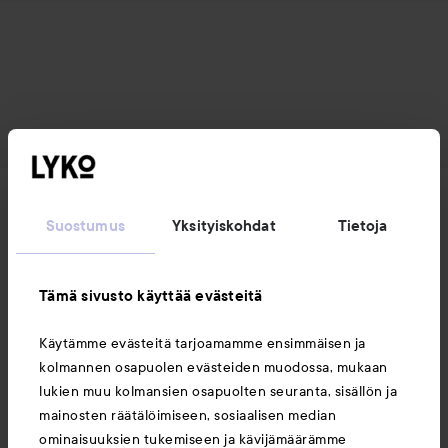
Uutuudet ja tarjoukset
Suostumus
Yksityiskohdat
Tietoja
Seuraa meitä
Tämä sivusto käyttää evästeitä
Asiakaspalvelu
Käytämme evästeitä tarjoamamme ensimmäisen ja
kolmannen osapuolen evästeiden muodossa, mukaan
lukien muu kolmansien osapuolten seuranta, sisällön ja
Tietoja
mainosten räätälöimiseen, sosiaalisen median
ominaisuuksien tukemiseen ja kävijämäärämme