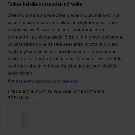
Taikaa kaikille kosteuden nörteille
5
/
Olen hurahtanut kosteuteen ja hehkuun, mikä on nyt 
5
vähän haasteellista, kun alkaa olla kylmempää. Ihoni 
kuivuu syksyllä todella paljon, ja perioraalinen 
dermatitini puhkeaa usein. Siksi olin hieman epävarma, 
uskaltaisinko kokeilla tätä seerumia, mutta kun olen 
käyttänyt sitä yli viikon, en ole saanut siihen mitään 
reaktiota, ja ihoni tuntuu ja näyttää itse asiassa todella 
kosteutetulta ja hehkuvalta. Aion jatkaa sen käyttöä 
koko talven!
Käännetty kielestä ruotsinkielinen
1 PRODUCT IN POST TAIKAA KAIKILLE KOSTEUDEN
NÖRTEILLE