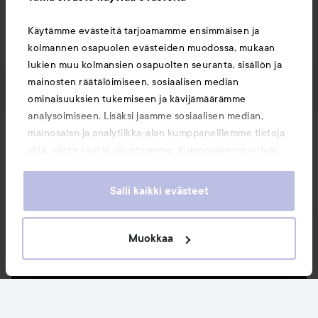
NÄYTÄ VANHEMMAT (3 LISÄKSI
Käytämme evästeitä tarjoamamme ensimmäisen ja
Kirjaudu
lähettääksesi kommentin
kolmannen osapuolen evästeiden muodossa, mukaan
lukien muu kolmansien osapuolten seuranta, sisällön ja
mainosten räätälöimiseen, sosiaalisen median
ominaisuuksien tukemiseen ja kävijämäärämme
analysoimiseen. Lisäksi jaamme sosiaalisen median,
mainosalan ja analytiikka-alan kumppaneillemme tietoja
Uutuudet ja tarjoukset
siitä, miten käytät sivustoamme. Kumppanimme voivat
yhdistää näitä tietoja muihin tietoihin, joita olet antanut
heille tai joita on kerätty, kun olet käyttänyt heidän
Seuraa meitä
Salli kaikki evästeet
palvelujaan. Käyttämällä sivustoamme, hyväksyt
evästeiden käytön.
Asiakaspalvelu
Muokkaa
Tietoja