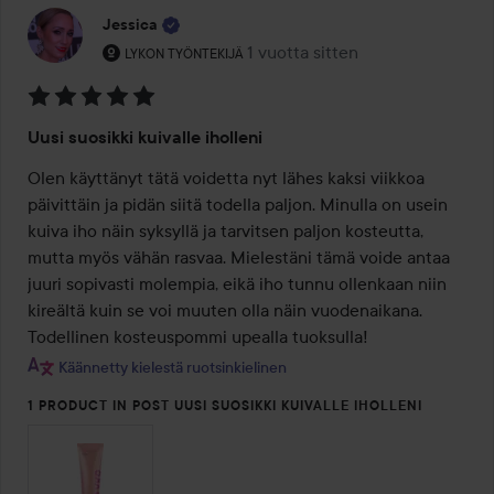
Jessica
Käyttäjän rooli: Lykon työntekijä.
1 vuotta sitten
Viesti luotiin 1 vuotta sitten
LYKON TYÖNTEKIJÄ
Arvosana:
Uusi suosikki kuivalle iholleni
5
/
Olen käyttänyt tätä voidetta nyt lähes kaksi viikkoa 
5
päivittäin ja pidän siitä todella paljon. Minulla on usein 
kuiva iho näin syksyllä ja tarvitsen paljon kosteutta, 
mutta myös vähän rasvaa. Mielestäni tämä voide antaa 
juuri sopivasti molempia, eikä iho tunnu ollenkaan niin 
kireältä kuin se voi muuten olla näin vuodenaikana. 
Todellinen kosteuspommi upealla tuoksulla!
Käännetty kielestä ruotsinkielinen
1 PRODUCT IN POST UUSI SUOSIKKI KUIVALLE IHOLLENI