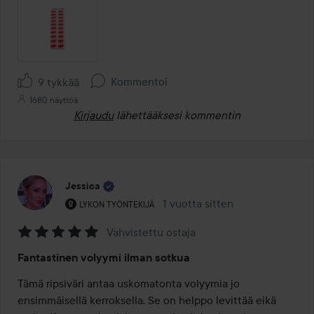
Kommentoi
9 tykkää
1680 näyttöä
Kirjaudu
lähettääksesi kommentin
Jessica
Käyttäjän rooli: Lykon työntekijä.
1 vuotta sitten
Viesti luotiin 1 vuotta sitten
LYKON TYÖNTEKIJÄ
Vahvistettu ostaja
Arvosana:
Fantastinen volyymi ilman sotkua
5
/
Tämä ripsiväri antaa uskomatonta volyymia jo 
5
ensimmäisellä kerroksella. Se on helppo levittää eikä 