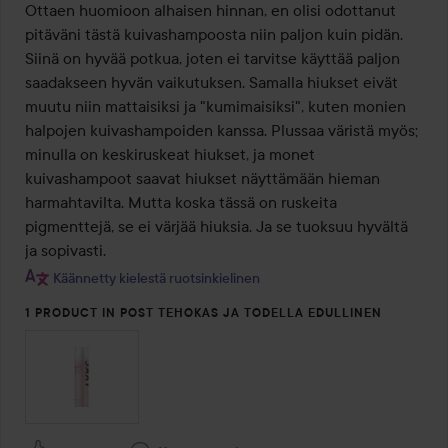
/
Ottaen huomioon alhaisen hinnan, en olisi odottanut 
5
pitäväni tästä kuivashampoosta niin paljon kuin pidän. 
Siinä on hyvää potkua, joten ei tarvitse käyttää paljon 
saadakseen hyvän vaikutuksen. Samalla hiukset eivät 
muutu niin mattaisiksi ja "kumimaisiksi", kuten monien 
halpojen kuivashampoiden kanssa. Plussaa väristä myös; 
minulla on keskiruskeat hiukset, ja monet 
kuivashampoot saavat hiukset näyttämään hieman 
harmahtavilta. Mutta koska tässä on ruskeita 
pigmenttejä, se ei värjää hiuksia. Ja se tuoksuu hyvältä 
ja sopivasti.
Käännetty kielestä ruotsinkielinen
1 PRODUCT IN POST TEHOKAS JA TODELLA EDULLINEN