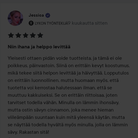
Jessica
Käyttäjän rooli: Lykon työntekijä.
9 kuukautta sitten
Viesti luotiin 9 kuukautta sitten
LYKON TYÖNTEKIJÄ
Arvosana:
Niin ihana ja helppo levittää
5
/
Yleisesti ottaen pidän voide tuotteista, ja tämä ei ole 
5
poikkeus, päinvastoin. Siinä on erittäin kevyt koostumus, 
mikä tekee siitä helpon levittää ja häivyttää. Lopputulos 
on erittäin luonnollinen, mutta huomaan myös, että 
tuotetta voi kerrostaa halutessaan ilman, että se 
muuttuu kakkuiseksi. Se on erittäin riittoisaa, joten 
tarvitset todella vähän. Minulla on lämmin ihonsävy, 
mutta ostin sävyn cinnamon, joka menee hieman 
viileämpään suuntaan kuin mitä yleensä käytän, mutta 
se näyttää todella hyvältä myös minulla, jolla on lämmin 
sävy. Rakastan sitä!