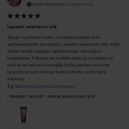
Käyttäjän rooli: Lykon työntekijä.
1 vuotta sitten
Viesti luotiin 1 vuotta sitten
LYKON TYÖNTEKIJÄ
Arvosana:
Lapseni rakastavat sitä
5
/
Tämän tuotteen tuoksu on taianomainen, kuin 
5
vanhanaikainen purukumi! Lapseni rakastavat sitä, mikä 
tekee heidän kylpyyn saamisestaan niin paljon 
helpompaa. Pakkaus on todella söpö, ja iso plussa on, 
että se on testattu herkällä iholla (lapseni kuivuvat 
helposti ja ovat hieman herkkiä iholle, joten tänä 
vuonna).
Käännetty kielestä ruotsinkielinen
1 PRODUCT IN POST LAPSENI RAKASTAVAT SITÄ