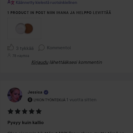
Käännetty kielestä ruotsinkielinen
1 PRODUCT IN POST NIIN IHANA JA HELPPO LEVITTÄÄ
Kommentoi
3 tykkää
78 näyttöä
Kirjaudu
lähettääksesi kommentin
Jessica
Käyttäjän rooli: Lykon työntekijä.
1 vuotta sitten
Viesti luotiin 1 vuotta sitten
LYKON TYÖNTEKIJÄ
Arvosana:
Pysyy kuin kallio
5
/