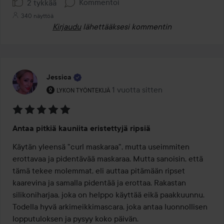
Kommentoi
2 tykkää
340 näyttöä
Kirjaudu
lähettääksesi kommentin
Jessica
Käyttäjän rooli: Lykon työntekijä.
1 vuotta sitten
Viesti luotiin 1 vuotta sitten
LYKON TYÖNTEKIJÄ
Arvosana:
Antaa pitkiä kauniita eristettyjä ripsiä
5
/
Käytän yleensä "curl maskaraa", mutta useimmiten 
5
erottavaa ja pidentävää maskaraa. Mutta sanoisin, että 
tämä tekee molemmat, eli auttaa pitämään ripset 
kaarevina ja samalla pidentää ja erottaa. Rakastan 
silikoniharjaa, joka on helppo käyttää eikä paakkuunnu. 
Todella hyvä arkimeikkimascara, joka antaa luonnollisen 
lopputuloksen ja pysyy koko päivän.