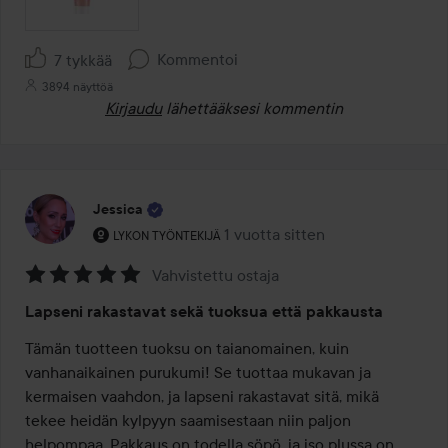
Kommentoi
7 tykkää
3894 näyttöä
Kirjaudu
lähettääksesi kommentin
Jessica
Käyttäjän rooli: Lykon työntekijä.
1 vuotta sitten
Viesti luotiin 1 vuotta sitten
LYKON TYÖNTEKIJÄ
Vahvistettu ostaja
Arvosana:
Lapseni rakastavat sekä tuoksua että pakkausta
5
/
Tämän tuotteen tuoksu on taianomainen, kuin 
5
vanhanaikainen purukumi! Se tuottaa mukavan ja 
kermaisen vaahdon, ja lapseni rakastavat sitä, mikä 
tekee heidän kylpyyn saamisestaan niin paljon 
helpompaa. Pakkaus on todella söpö, ja iso plussa on, 