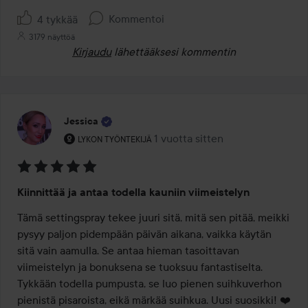
Kommentoi
4 tykkää
3179 näyttöä
Kirjaudu
lähettääksesi kommentin
Jessica
Käyttäjän rooli: Lykon työntekijä.
1 vuotta sitten
Viesti luotiin 1 vuotta sitten
LYKON TYÖNTEKIJÄ
Arvosana:
Kiinnittää ja antaa todella kauniin viimeistelyn
5
/
Tämä settingspray tekee juuri sitä, mitä sen pitää, meikki 
5
pysyy paljon pidempään päivän aikana, vaikka käytän 
sitä vain aamulla. Se antaa hieman tasoittavan 
viimeistelyn ja bonuksena se tuoksuu fantastiselta. 
Tykkään todella pumpusta, se luo pienen suihkuverhon 
pienistä pisaroista, eikä märkää suihkua. Uusi suosikki! ❤️