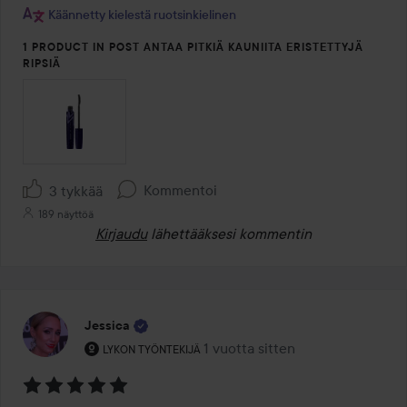
Käännetty kielestä ruotsinkielinen
1 PRODUCT IN POST ANTAA PITKIÄ KAUNIITA ERISTETTYJÄ
RIPSIÄ
Kommentoi
3 tykkää
189 näyttöä
Kirjaudu
lähettääksesi kommentin
Jessica
Käyttäjän rooli: Lykon työntekijä.
1 vuotta sitten
Viesti luotiin 1 vuotta sitten
LYKON TYÖNTEKIJÄ
Arvosana: