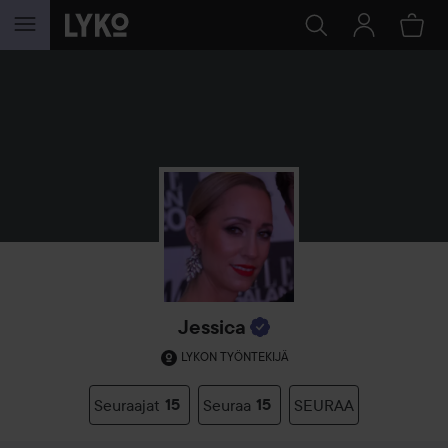
SIIRTYÄ JHK SISÄLTÖÖN
Jessica
LYKON TYÖNTEKIJÄ
Seuraajat
15
Seuraa
15
SEURAA