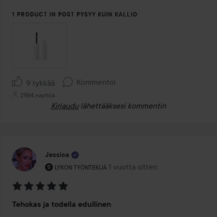
1 PRODUCT IN POST PYSYY KUIN KALLIO
Kommentoi
9 tykkää
2984 näyttöä
Kirjaudu
lähettääksesi kommentin
Jessica
Käyttäjän rooli: Lykon työntekijä.
1 vuotta sitten
Viesti luotiin 1 vuotta sitten
LYKON TYÖNTEKIJÄ
Arvosana:
Tehokas ja todella edullinen
5