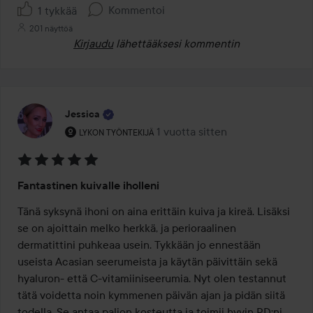
Kommentoi
1 tykkää
201 näyttöä
Kirjaudu
lähettääksesi kommentin
Jessica
Käyttäjän rooli: Lykon työntekijä.
1 vuotta sitten
Viesti luotiin 1 vuotta sitten
LYKON TYÖNTEKIJÄ
Arvosana:
Fantastinen kuivalle iholleni
5
/
Tänä syksynä ihoni on aina erittäin kuiva ja kireä. Lisäksi 
5
se on ajoittain melko herkkä, ja perioraalinen 
dermatittini puhkeaa usein. Tykkään jo ennestään 
useista Acasian seerumeista ja käytän päivittäin sekä 
hyaluron- että C-vitamiiniseerumia. Nyt olen testannut 
tätä voidetta noin kymmenen päivän ajan ja pidän siitä 
todella. Se antaa paljon kosteutta ja toimii hyvin PD:ni 