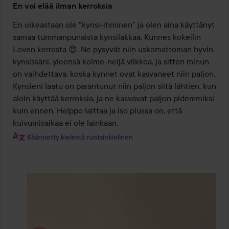
En voi elää ilman kerroksia
5
/
En oikeastaan ole "kynsi-ihminen" ja olen aina käyttänyt 
5
samaa tummanpunaista kynsilakkaa. Kunnes kokeilin 
Loven kerrosta 😍. Ne pysyvät niin uskomattoman hyvin 
kynsissäni, yleensä kolme-neljä viikkoa, ja sitten minun 
on vaihdettava, koska kynnet ovat kasvaneet niin paljon. 
Kynsieni laatu on parantunut niin paljon siitä lähtien, kun 
aloin käyttää kerroksia, ja ne kasvavat paljon pidemmiksi 
kuin ennen. Helppo laittaa ja iso plussa on, että 
kuivumisaikaa ei ole lainkaan.
Käännetty kielestä ruotsinkielinen