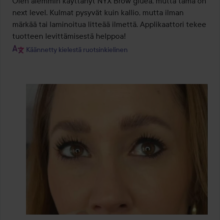
Olen aiemmin käyttänyt NYX Brow gluea, mutta tämä on 
5
next level. Kulmat pysyvät kuin kallio, mutta ilman 
märkää tai laminoitua litteää ilmettä. Applikaattori tekee 
tuotteen levittämisestä helppoa!
Käännetty kielestä ruotsinkielinen