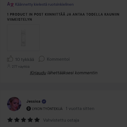
Käännetty kielestä ruotsinkielinen
1 PRODUCT IN POST KIINNITTÄÄ JA ANTAA TODELLA KAUNIIN
VIIMEISTELYN
Kommentoi
10 tykkää
277 näyttöä
Kirjaudu
lähettääksesi kommentin
Jessica
Käyttäjän rooli: Lykon työntekijä.
1 vuotta sitten
Viesti luotiin 1 vuotta sitten
LYKON TYÖNTEKIJÄ
Vahvistettu ostaja
Arvosana: