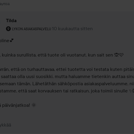
äyttöä
Tilda
Käyttäjän rooli: Lykon asiakaspalvelu .
10 kuukautta sitten
Kommentti lisättiin 10 kuukautta sitten
LYKON ASIAKASPALVELU
oline💕

, kuinka surullista, että tuote oli vuotanut, kun sait sen 🙊🩷

rän, että on turhauttavaa, ettei tuotetta voi testata kuten pitäisi.
 saattaa olla uusi suosikki, mutta haluamme tietenkin auttaa sinu
isemaan tämän. Lähetäthän sähköpostia asiakaspalveluumme, nii
stamme, että saat korvauksen tai ratkaisun, joka toimii sinulle ✨
 päivänjatkoa! 🌞
ykkää