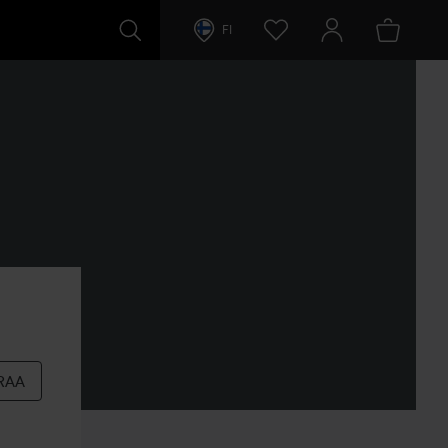
FI
RAA