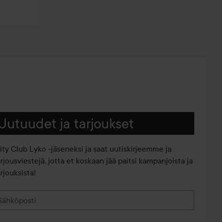
Uutuudet ja tarjoukset
iity Club Lyko -jäseneksi ja saat uutiskirjeemme ja
arjousviestejä, jotta et koskaan jää paitsi kampanjoista ja
rjouksista!
Sähköposti