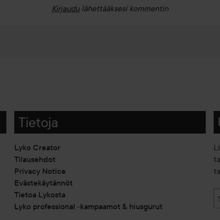
Kirjaudu
lähettääksesi kommentin
Tietoja
Lyko Creator
L
Tilausehdot
t
Privacy Notice
ta
Evästekäytännöt
Tietoa Lykosta
Lyko professional -kampaamot & hiusgurut