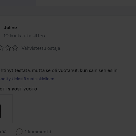
Joline
10 kuukautta sitten
Viesti luotiin 10 kuukautta sitten
Vahvistettu ostaja
na:
htinyt testata, mutta se oli vuotanut, kun sain sen esiin 
netty kielestä ruotsinkielinen
CT IN POST VUOTO
kää
1 kommentti