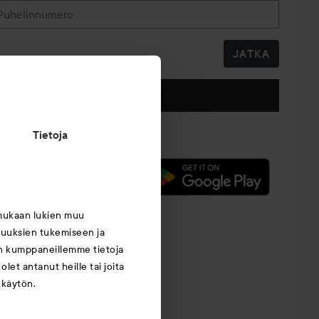
Puhelinnumero
JATKA
Seuraa meitä
Tietoja
mukaan lukien muu
suuksien tukemiseen ja
an kumppaneillemme tietoja
let antanut heille tai joita
 käytön.