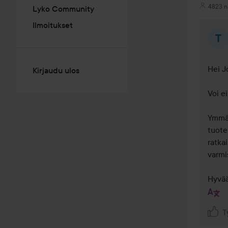
4823 n
Lyko Community
Ilmoitukset
Hei J
Kirjaudu ulos
Voi ei
Ymmär
tuote
ratka
varmi
Hyvää
T