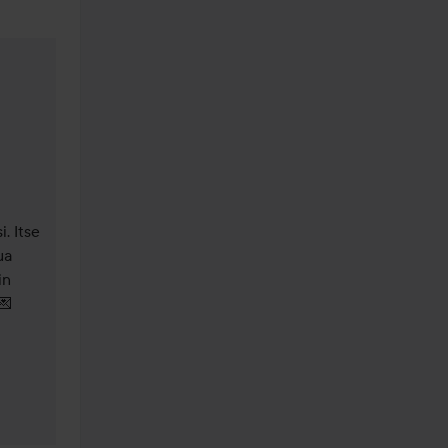
 Itse 
a 
n 

