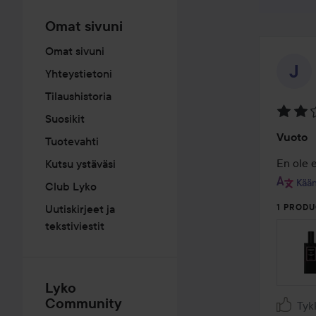
Omat sivuni
Omat sivuni
Yhteystietoni
Tilaushistoria
Suosikit
Arvosa
Vuoto
Tuotevahti
2
/
En ole e
Kutsu ystäväsi
5
Kään
Club Lyko
Uutiskirjeet ja
1 PRODU
tekstiviestit
Lyko
Community
Tyk