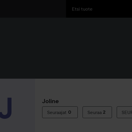
Joline
Seuraajat
0
Seuraa
2
SEU