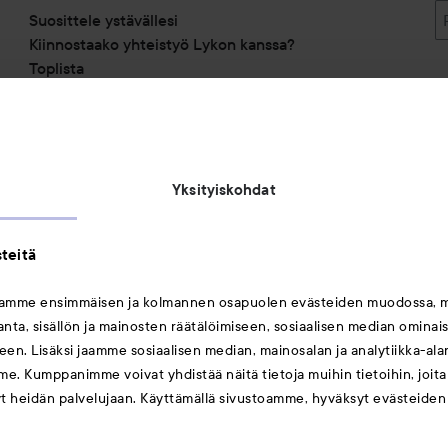
Suosittele ystävällesi
Kiinnostaako yhteistyö Lykon kanssa?
Toplista
Alennuskoodit
Saavutettavuusseloste
Michael Edwards Fragrances of the World
Yksityiskohdat
teitä
mamme ensimmäisen ja kolmannen osapuolen evästeiden muodossa, 
ta, sisällön ja mainosten räätälöimiseen, sosiaalisen median ominai
Saattaisit myös tykätä
en. Lisäksi jaamme sosiaalisen median, mainosalan ja analytiikka-al
me. Kumppanimme voivat yhdistää näitä tietoja muihin tietoihin, joita o
Huulet
yt heidän palvelujaan. Käyttämällä sivustoamme, hyväksyt evästeiden
Meikit