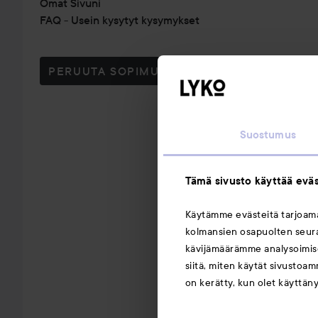
Omat Sivuni
FAQ - Usein kysytyt kysymykset
PERUUTA SOPIMUS TÄSTÄ
Suostumus
Tämä sivusto käyttää eväs
Käytämme evästeitä tarjoa
kolmansien osapuolten seuran
kävijämäärämme analysoimise
siitä, miten käytät sivustoam
on kerätty, kun olet käyttän