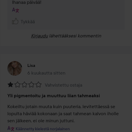
Ihanaa päivää!
Tykkää
Kirjaudu
lähettääksesi kommentin
Lisa
6 kuukautta sitten
Viesti luotiin 6 kuukautta sitten
Vahvistettu ostaja
Arvosana:
Yli pigmentoitu ja muuttuu liian tahmeaksi
1
/
Kokeiltu jotain muuta kuin puuteria, levitettäessä se 
5
lopulta häviää kokonaan ja saat tahmean kalvon iholle 
sen jälkeen, ei ole minun juttuni.
Käännetty kielestä norjalainen