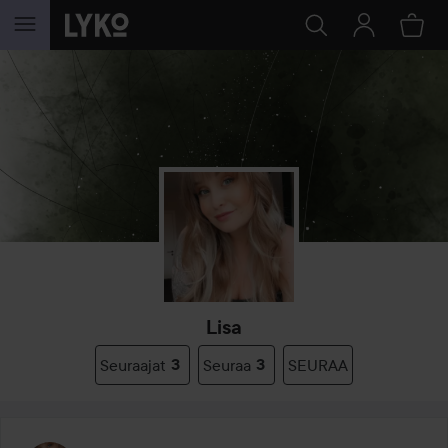
SIIRTYÄ JHK SISÄLTÖÖN
Lisa
Seuraajat
3
Seuraa
3
SEURAA