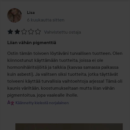
Lisa
6 kuukautta sitten
Viesti luotiin 6 kuukautta sitten
Vahvistettu ostaja
Arvosana:
Liian vähän pigmenttiä
2
/
Ostin tämän toivoen löytäväni turvallisen tuotteen. Olen 
5
kiinnostunut käyttämään tuotteita, joissa ei ole 
hormonihäiritsijöitä ja talkkia (kasvaa samassa paikassa 
kuin asbesti). Ja valitsen siksi tuotteita, jotka täyttävät 
toiveeni käyttää turvallisia vaihtoehtoja arjessa! Tämä oli 
kaunis väriltään, koostumukseltaan mutta liian vähän 
pigmentoitua, jopa vaalealle iholle.
Käännetty kielestä norjalainen