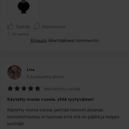
Tykkää
Kommentoi
116 näyttöä
Kirjaudu
lähettääksesi kommentin
Lisa
6 kuukautta sitten
Viesti luotiin 6 kuukautta sitten
Vahvistettu ostaja
Arvosana:
Käytetty monia vuosia, yhtä tyytyväinen’
5
/
Käytetty monia vuosia, peittää hienosti pisamat, 
5
kerrostettavissa, ei huomaa että sitä on päällä ja helppo 
levittää!