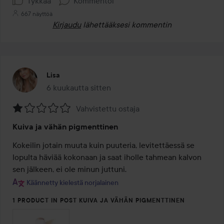
Tykkää
Kommentoi
667 näyttöä
Kirjaudu
lähettääksesi kommentin
Lisa
6 kuukautta sitten
Viesti luotiin 6 kuukautta sitten
Vahvistettu ostaja
Arvosana:
Kuiva ja vähän pigmenttinen
1
/
Kokeilin jotain muuta kuin puuteria, levitettäessä se 
5
lopulta häviää kokonaan ja saat iholle tahmean kalvon 
sen jälkeen, ei ole minun juttuni.
Käännetty kielestä norjalainen
1 PRODUCT IN POST KUIVA JA VÄHÄN PIGMENTTINEN