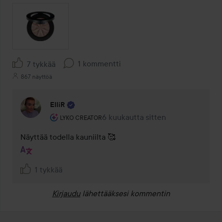
1 kommentti
7 tykkää
867 näyttöä
ElliR
Käyttäjän rooli: Lyko Creator.
6 kuukautta sitten
Kommentti lisättiin 6 kuukautta si
LYKO CREATOR
Näyttää todella kauniilta 🥰
1 tykkää
Kirjaudu
lähettääksesi kommentin