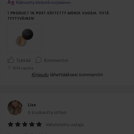
Käännetty kielestä norjalainen
1 PRODUCT IN POST KÄYTETTY MONIA VUOSIA, YHTÄ
TYYTYVÄINEN’
Tykkää
Kommentoi
1034 näyttöä
Kirjaudu
lähettääksesi kommentin
Lisa
6 kuukautta sitten
Viesti luotiin 6 kuukautta sitten
Vahvistettu ostaja
Arvosana: