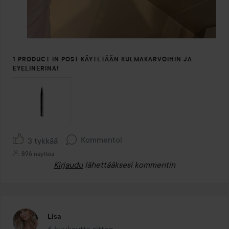
1 PRODUCT IN POST KÄYTETÄÄN KULMAKARVOIHIN JA
EYELINERINA!
Kommentoi
3 tykkää
896 näyttöä
Kirjaudu
lähettääksesi kommentin
Lisa
6 kuukautta sitten