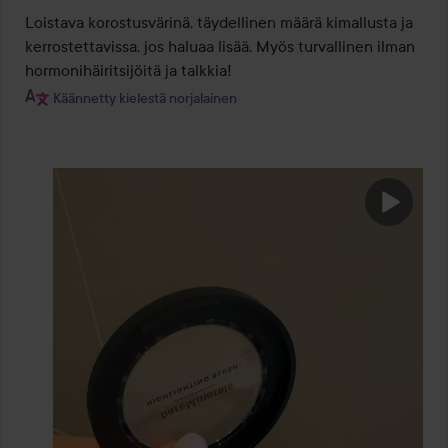
/
Loistava korostusvärinä, täydellinen määrä kimallusta ja 
5
kerrostettavissa, jos haluaa lisää. Myös turvallinen ilman 
hormonihäiritsijöitä ja talkkia!
Käännetty kielestä norjalainen