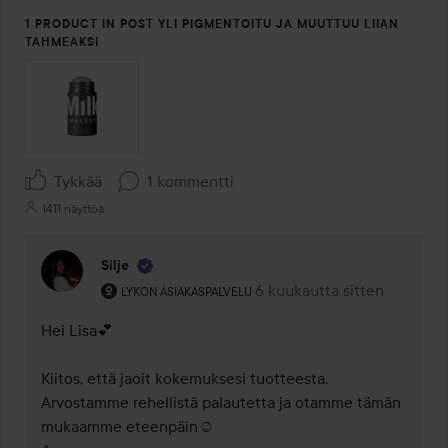
1 PRODUCT IN POST YLI PIGMENTOITU JA MUUTTUU LIIAN
TAHMEAKSI
Tykkää
1 kommentti
1411 näyttöä
Silje
Käyttäjän rooli: Lykon asiakaspalvelu .
6 kuukautta sitten
Kommentti lisättiin 6 kuuka
LYKON ASIAKASPALVELU
Hei Lisa💕

Kiitos, että jaoit kokemuksesi tuotteesta.

Arvostamme rehellistä palautetta ja otamme tämän 
mukaamme eteenpäin☺️