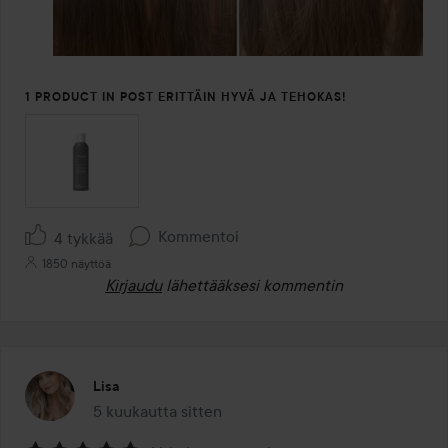
1 PRODUCT IN POST ERITTÄIN HYVÄ JA TEHOKAS!
Kommentoi
4 tykkää
1850 näyttöä
Kirjaudu
lähettääksesi kommentin
Lisa
5 kuukautta sitten
Viesti luotiin 5 kuukautta sitten