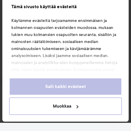
Ilmoitathan, jos haluat vinkkejä samankaltaisista 
Tämä sivusto käyttää evästeitä
poskipunista, joissa on hieman enemmän 
pigmenttiä – autamme mielellämme 🌸

Käytämme evästeitä tarjoamamme ensimmäisen ja
kolmannen osapuolen evästeiden muodossa, mukaan
Ihanaa päivänjatkoa!
lukien muu kolmansien osapuolten seuranta, sisällön ja
mainosten räätälöimiseen, sosiaalisen median
ominaisuuksien tukemiseen ja kävijämäärämme
1 tykkää
analysoimiseen. Lisäksi jaamme sosiaalisen median,
mainosalan ja analytiikka-alan kumppaneillemme tietoja
Kirjaudu
lähettääksesi kommentin
siitä, miten käytät sivustoamme. Kumppanimme voivat
yhdistää näitä tietoja muihin tietoihin, joita olet antanut
heille tai joita on kerätty, kun olet käyttänyt heidän
Salli kaikki evästeet
palvelujaan. Käyttämällä sivustoamme, hyväksyt
evästeiden käytön.
Lisa
6 kuukautta sitten
Viesti luotiin 6 kuukautta sitten
Muokkaa
Vahvistettu ostaja
Arvosana:
Ihan ok, vähän vähän pigmentoitua
3