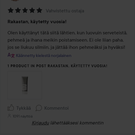
Vahvistettu ostaja
Arvosana:
Rakastan, käytetty vuosia!
5
/
Olen käyttänyt tätä siitä lähtien, kun luovuin serveteistä, 
5
pehmeä ja ihana meikin poistamiseen. Ei ole liian paha, 
jos se liukuu silmiin, ja jättää ihon pehmeäksi ja hyväksi!
Käännetty kielestä norjalainen
1 PRODUCT IN POST RAKASTAN, KÄYTETTY VUOSIA!
Tykkää
Kommentoi
1091 näyttöä
Kirjaudu
lähettääksesi kommentin