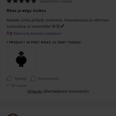
Vahvistettu ostaja
Arvosana:
Rikas ja edgy tuoksu
5
/
Naisille, jotka pitävät rohkeista, itsevarmoista ja «bitchy» 
5
tuoksuista, ei sokerisille! 🤟🏼💕
Käännetty kielestä norjalainen
1 PRODUCT IN POST RIKAS JA EDGY TUOKSU
Tykkää
Kommentoi
189 näyttöä
Kirjaudu
lähettääksesi kommentin