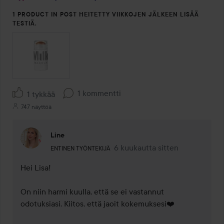
1 PRODUCT IN POST HEITETTY VIIKKOJEN JÄLKEEN LISÄÄ
TESTIÄ.
1 kommentti
1 tykkää
747 näyttöä
Line
Käyttäjän rooli: Entinen työntekijä.
6 kuukautta sitten
Kommentti lisättiin 6 kuukautta
ENTINEN TYÖNTEKIJÄ
Hei Lisa!

On niin harmi kuulla, että se ei vastannut 
odotuksiasi. Kiitos, että jaoit kokemuksesi❤️
