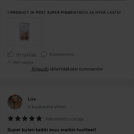
1 PRODUCT IN POST SUPER PIGMENTOITU JA HYVÄ LAATU!
Kommentoi
10 tykkää
2401 näyttöä
Kirjaudu
lähettääksesi kommentin
Lisa
6 kuukautta sitten
Viesti luotiin 6 kuukautta sitten
Vahvistettu ostaja
Arvosana:
Super kuten kaikki muu merkin tuotteet!
5