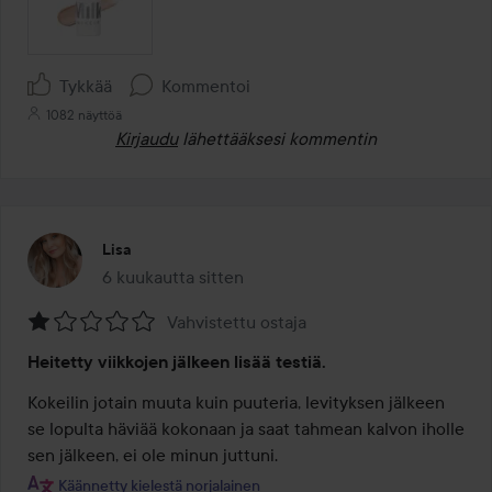
Tykkää
Kommentoi
1082 näyttöä
Kirjaudu
lähettääksesi kommentin
Lisa
6 kuukautta sitten
Viesti luotiin 6 kuukautta sitten
Vahvistettu ostaja
Arvosana:
Heitetty viikkojen jälkeen lisää testiä.
1
/
Kokeilin jotain muuta kuin puuteria, levityksen jälkeen 
5
se lopulta häviää kokonaan ja saat tahmean kalvon iholle 
sen jälkeen, ei ole minun juttuni.
Käännetty kielestä norjalainen