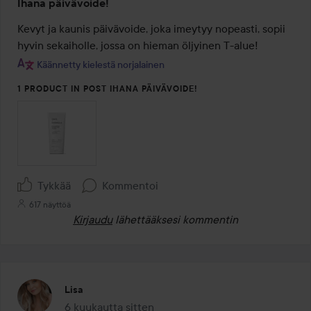
Ihana päivävoide!
5
/
Kevyt ja kaunis päivävoide, joka imeytyy nopeasti, sopii 
5
hyvin sekaiholle, jossa on hieman öljyinen T-alue!
Käännetty kielestä norjalainen
1 PRODUCT IN POST IHANA PÄIVÄVOIDE!
Tykkää
Kommentoi
617 näyttöä
Kirjaudu
lähettääksesi kommentin
Lisa
6 kuukautta sitten
Viesti luotiin 6 kuukautta sitten