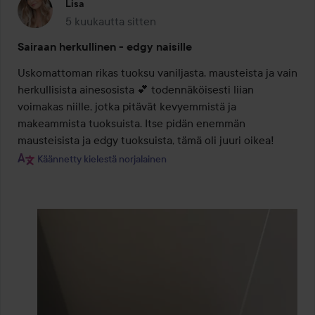
Lisa
5 kuukautta sitten
Viesti luotiin 5 kuukautta sitten
Sairaan herkullinen - edgy naisille
Uskomattoman rikas tuoksu vaniljasta, mausteista ja vain 
herkullisista ainesosista 💕 todennäköisesti liian 
voimakas niille, jotka pitävät kevyemmistä ja 
makeammista tuoksuista. Itse pidän enemmän 
mausteisista ja edgy tuoksuista, tämä oli juuri oikea!
Käännetty kielestä norjalainen