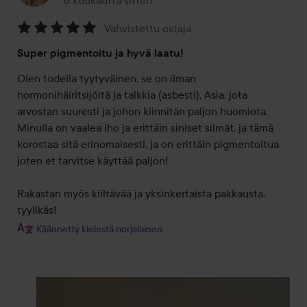
Viesti luotiin 6 kuukautta sitten
Vahvistettu ostaja
Arvosana:
Super pigmentoitu ja hyvä laatu!
5
/
Olen todella tyytyväinen, se on ilman 
5
hormonihäiritsijöitä ja talkkia (asbesti). Asia, jota 
arvostan suuresti ja johon kiinnitän paljon huomiota. 
Minulla on vaalea iho ja erittäin siniset silmät, ja tämä 
korostaa sitä erinomaisesti, ja on erittäin pigmentoitua, 
joten et tarvitse käyttää paljon! 

Rakastan myös kiiltävää ja yksinkertaista pakkausta, 
tyylikäs!
Käännetty kielestä norjalainen