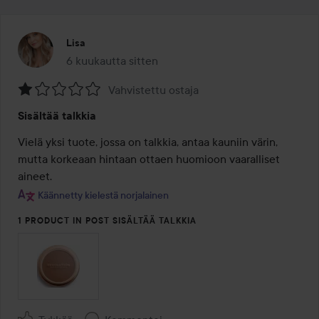
Lisa
6 kuukautta sitten
Viesti luotiin 6 kuukautta sitten
Vahvistettu ostaja
Arvosana:
Sisältää talkkia
1
/
Vielä yksi tuote, jossa on talkkia, antaa kauniin värin, 
5
mutta korkeaan hintaan ottaen huomioon vaaralliset 
aineet.
Käännetty kielestä norjalainen
1 PRODUCT IN POST SISÄLTÄÄ TALKKIA