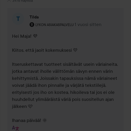
3976 näyttöä
Tilda
Käyttäjän rooli: Lykon asiakaspalvelu .
1 vuosi sitten
Kommentti lisättiin 1 vuosi 
LYKON ASIAKASPALVELU
Hei Maja! 💜

Kiitos, että jaoit kokemuksesi 💛

Itseruskettavat tuotteet sisältävät usein väriaineita, 
jotka antavat iholle välittömän sävyn ennen värin 
kehittymistä. Joissakin tapauksissa nämä väriaineet 
voivat jäädä ihon pinnalle ja värjätä tekstiilejä, 
erityisesti jos iho on kostea, hikoileva tai jos ei ole 
huuhdellut ylimääräistä väriä pois suositellun ajan 
jälkeen 🩷

Ihanaa päivää! 🌞