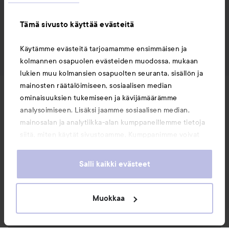
Tämä sivusto käyttää evästeitä
Käytämme evästeitä tarjoamamme ensimmäisen ja
kolmannen osapuolen evästeiden muodossa, mukaan
lukien muu kolmansien osapuolten seuranta, sisällön ja
mainosten räätälöimiseen, sosiaalisen median
Uutuudet ja tarjoukset
ominaisuuksien tukemiseen ja kävijämäärämme
analysoimiseen. Lisäksi jaamme sosiaalisen median,
mainosalan ja analytiikka-alan kumppaneillemme tietoja
Seuraa meitä
siitä, miten käytät sivustoamme. Kumppanimme voivat
yhdistää näitä tietoja muihin tietoihin, joita olet antanut
heille tai joita on kerätty, kun olet käyttänyt heidän
Asiakaspalvelu
Salli kaikki evästeet
palvelujaan. Käyttämällä sivustoamme, hyväksyt
evästeiden käytön.
Muokkaa
Tietoja