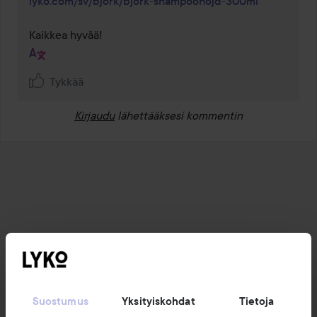
lyko.com/sv/bjork/bjork-shampoohojd-300ml
Kaikkea hyvää!
Tykkää
Kirjaudu
lähettääksesi kommentin
Suostumus
Yksityiskohdat
Tietoja