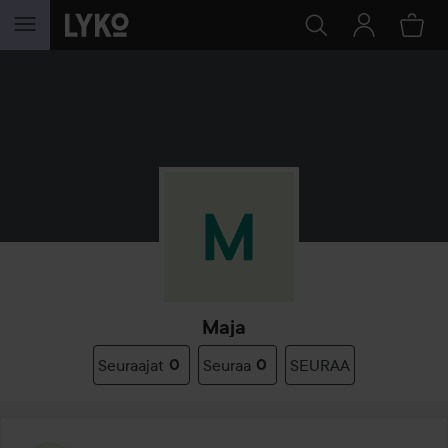
SIIRTYÄ JHK SISÄLTÖÖN
Maja
Seuraajat
0
Seuraa
0
SEURAA