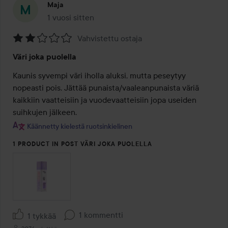
Maja
1 vuosi sitten
Viesti luotiin 1 vuosi sitten
Vahvistettu ostaja
Arvosana:
Väri joka puolella
2
/
Kaunis syvempi väri iholla aluksi, mutta peseytyy 
5
nopeasti pois. Jättää punaista/vaaleanpunaista väriä 
kaikkiin vaatteisiin ja vuodevaatteisiin jopa useiden 
suihkujen jälkeen.
Käännetty kielestä ruotsinkielinen
1 PRODUCT IN POST VÄRI JOKA PUOLELLA
1 kommentti
1 tykkää