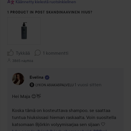
Käännetty kielestä ruotsinkielinen
1 PRODUCT IN POST SKANDINAAVINEN HIUS?
Tykkää
1 kommentti
3865 näyttöä
Evelina
Käyttäjän rooli: Lykon asiakaspalvelu .
1 vuosi sitten
Kommentti lisättiin 1 vuosi 
LYKON ASIAKASPALVELU
Hei Maja 😊👋

Koska tämä on kosteuttava shampoo, se saattaa 
tuntua hiuksissasi hieman raskaalta. Voin suositella 
katsomaan Björkin volyymisarjaa sen sijaan 🤍 