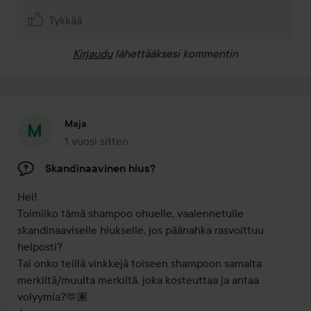
Tykkää
Kirjaudu
lähettääksesi kommentin
Maja
1 vuosi sitten
Viesti luotiin 1 vuosi sitten
Skandinaavinen hius?
Hei!

Toimiiko tämä shampoo ohuelle, vaalennetulle 
skandinaaviselle hiukselle, jos päänahka rasvoittuu 
helposti?

Tai onko teillä vinkkejä toiseen shampoon samalta 
merkiltä/muulta merkiltä, joka kosteuttaa ja antaa 
volyymia?🫶🏽