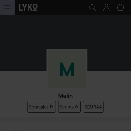
SIIRTYÄ JHK SISÄLTÖÖN
Malin
Seuraajat
0
Seuraa
6
SEURAA