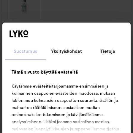
1 kommentti
4 tykkää
1203 näyttöä
Suostumus
Yksityiskohdat
Tietoja
ElliR
Käyttäjän rooli: Lyko Creator.
1 vuotta sitten
Kommentti lisättiin 1 vuotta sitten
LYKO CREATOR
Ihana hius! 😍 Kuinka hauskaa, että on tuote, joka 
Tämä sivusto käyttää evästeitä
toimii niin hyvin 🤗
Käytämme evästeitä tarjoamamme ensimmäisen ja
kolmannen osapuolen evästeiden muodossa, mukaan
Tykkää
lukien muu kolmansien osapuolten seuranta, sisällön ja
mainosten räätälöimiseen, sosiaalisen median
Kirjaudu
lähettääksesi kommentin
ominaisuuksien tukemiseen ja kävijämäärämme
analysoimiseen. Lisäksi jaamme sosiaalisen median,
mainosalan ja analytiikka-alan kumppaneillemme tietoja