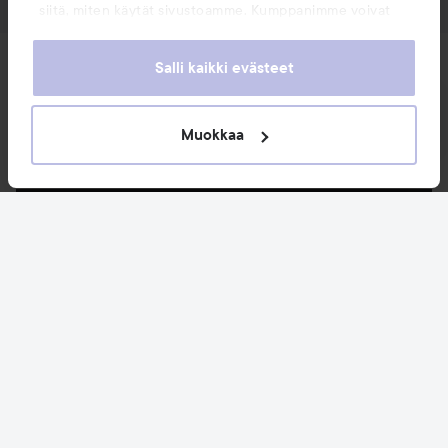
siitä, miten käytät sivustoamme. Kumppanimme voivat
yhdistää näitä tietoja muihin tietoihin, joita olet antanut
heille tai joita on kerätty, kun olet käyttänyt heidän
Uutuudet ja tarjoukset
Salli kaikki evästeet
palvelujaan. Käyttämällä sivustoamme, hyväksyt
evästeiden käytön.
Seuraa meitä
Muokkaa
Asiakaspalvelu
Tietoja
Saattaisit myös tykätä