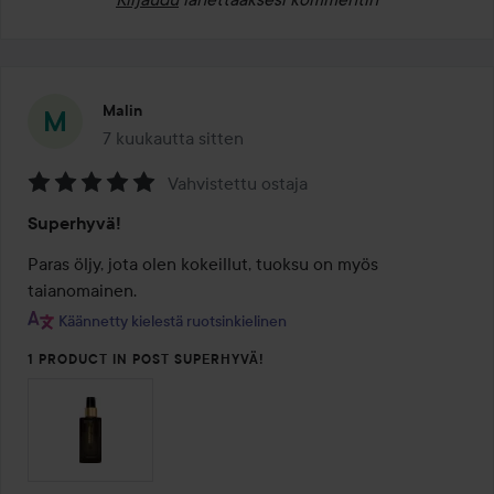
Malin
7 kuukautta sitten
Viesti luotiin 7 kuukautta sitten
Vahvistettu ostaja
Arvosana:
Superhyvä!
5
/
Paras öljy, jota olen kokeillut, tuoksu on myös 
5
taianomainen.
Käännetty kielestä ruotsinkielinen
1 PRODUCT IN POST SUPERHYVÄ!