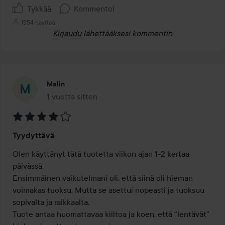
Tykkää
Kommentoi
1554 näyttöä
Kirjaudu
lähettääksesi kommentin
Malin
1 vuotta sitten
Viesti luotiin 1 vuotta sitten
Arvosana:
Tyydyttävä
4
/
Olen käyttänyt tätä tuotetta viikon ajan 1-2 kertaa 
5
päivässä.

Ensimmäinen vaikutelmani oli, että siinä oli hieman 
voimakas tuoksu. Mutta se asettui nopeasti ja tuoksuu 
sopivalta ja raikkaalta.

Tuote antaa huomattavaa kiiltoa ja koen, että "lentävät" 