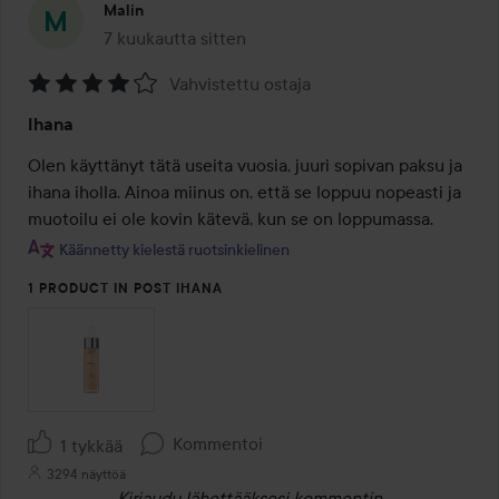
Malin
7 kuukautta sitten
Viesti luotiin 7 kuukautta sitten
Vahvistettu ostaja
Arvosana:
Ihana
4
/
Olen käyttänyt tätä useita vuosia, juuri sopivan paksu ja 
5
ihana iholla. Ainoa miinus on, että se loppuu nopeasti ja 
muotoilu ei ole kovin kätevä, kun se on loppumassa.
Käännetty kielestä ruotsinkielinen
1 PRODUCT IN POST IHANA
Kommentoi
1 tykkää
3294 näyttöä
Kirjaudu
lähettääksesi kommentin