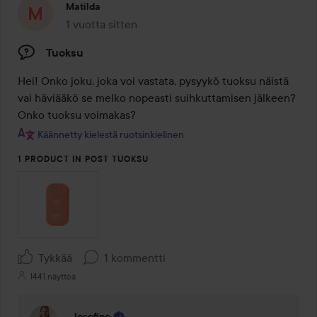
Matilda
1 vuotta sitten
Viesti luotiin 1 vuotta sitten
Tuoksu
Hei! Onko joku, joka voi vastata, pysyykö tuoksu näistä 
vai häviääkö se melko nopeasti suihkuttamisen jälkeen? 
Onko tuoksu voimakas?
Käännetty kielestä ruotsinkielinen
1 PRODUCT IN POST TUOKSU
Tykkää
1 kommentti
1441 näyttöä
Josefine