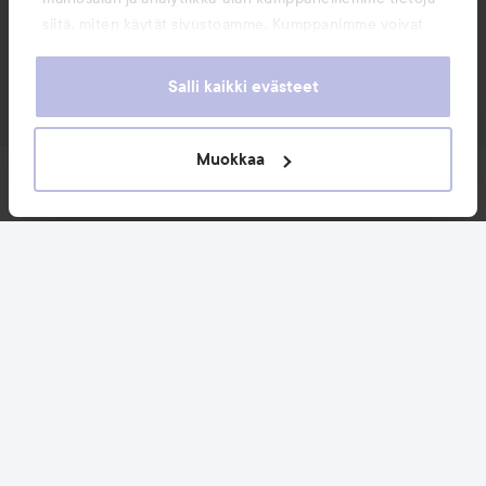
siitä, miten käytät sivustoamme. Kumppanimme voivat
yhdistää näitä tietoja muihin tietoihin, joita olet antanut
heille tai joita on kerätty, kun olet käyttänyt heidän
Salli kaikki evästeet
palvelujaan. Käyttämällä sivustoamme, hyväksyt
evästeiden käytön.
Muokkaa
Uutuudet ja tarjoukset
Seuraa meitä
Asiakaspalvelu
Tietoja