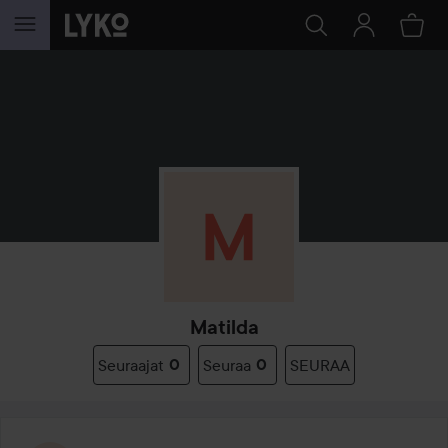
SIIRTYÄ JHK SISÄLTÖÖN
Matilda
Seuraajat
0
Seuraa
0
SEURAA