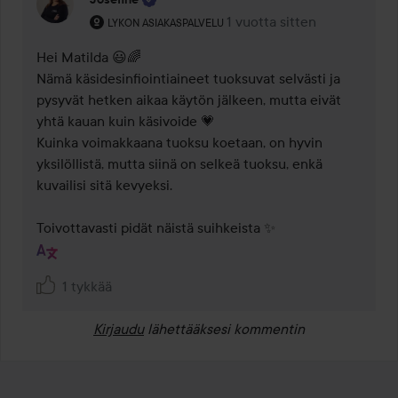
Käyttäjän rooli: Lykon asiakaspalvelu .
1 vuotta sitten
Kommentti lisättiin 1 vuotta
LYKON ASIAKASPALVELU
Hei Matilda 😃🌈

Nämä käsidesinfiointiaineet tuoksuvat selvästi ja 
pysyvät hetken aikaa käytön jälkeen, mutta eivät 
yhtä kauan kuin käsivoide 💗 

Kuinka voimakkaana tuoksu koetaan, on hyvin 
yksilöllistä, mutta siinä on selkeä tuoksu, enkä 
kuvailisi sitä kevyeksi.

Toivottavasti pidät näistä suihkeista ✨
1 tykkää
Kirjaudu
lähettääksesi kommentin