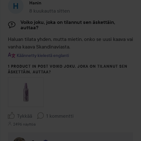
Hanin
8 kuukautta sitten
Viesti luotiin 8 kuukautta sitten
Voiko joku, joka on tilannut sen äskettäin,
auttaa?
Haluan tilata yhden, mutta mietin, onko se uusi kaava vai 
vanha kaava Skandinaviasta.
Käännetty kielestä englanti
1 PRODUCT IN POST VOIKO JOKU, JOKA ON TILANNUT SEN
ÄSKETTÄIN, AUTTAA?
Tykkää
1 kommentti
2496 näyttöä