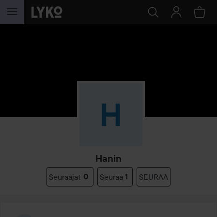
SIIRTYÄ JHK SISÄLTÖÖN
Hanin
Seuraajat
0
Seuraa
1
SEURAA