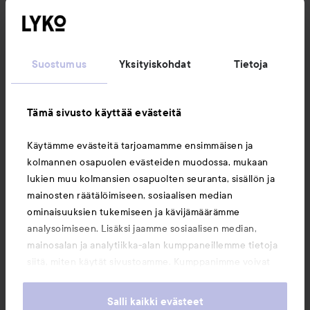
Suostumus
Yksityiskohdat
Tietoja
Tämä sivusto käyttää evästeitä
Käytämme evästeitä tarjoamamme ensimmäisen ja
kolmannen osapuolen evästeiden muodossa, mukaan
lukien muu kolmansien osapuolten seuranta, sisällön ja
mainosten räätälöimiseen, sosiaalisen median
ominaisuuksien tukemiseen ja kävijämäärämme
analysoimiseen. Lisäksi jaamme sosiaalisen median,
mainosalan ja analytiikka-alan kumppaneillemme tietoja
siitä, miten käytät sivustoamme. Kumppanimme voivat
yhdistää näitä tietoja muihin tietoihin, joita olet antanut
heille tai joita on kerätty, kun olet käyttänyt heidän
Salli kaikki evästeet