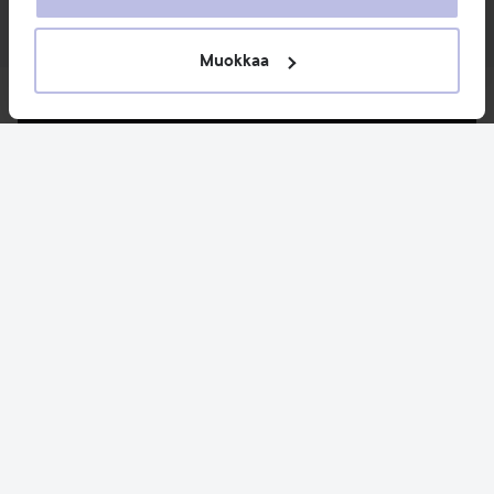
palvelujaan. Käyttämällä sivustoamme, hyväksyt
evästeiden käytön.
Muokkaa
Uutuudet ja tarjoukset
Seuraa meitä
Asiakaspalvelu
Tietoja
Saattaisit myös tykätä